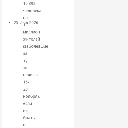
покинуть НАТО?
10.892
человека
на
25 Июл 2026
Комментарии,
1
интервью и беседы
миллион
жителей
«Об этом
(заболевшие
за
молчат»:
ту
же
экономист
неделю
16-
Валентин
23
ноября),
Катасонов
если
не
считает, что
брать
в
кризис в