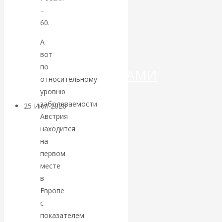
ДЕНЕГ»: КИТАЙ
–
60.
ВЕДЁТ БОРЬБУ
А
С
вот
по
КРИПТОВАЛЮТАМИ
относительному
уровню
заболеваемости
25 Июл 2026
Геополитика
Австрия
находится
Валентин
на
первом
КАтасонов.
месте
в
Может ли
Европе
Америка
с
показателем