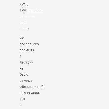
Курц,
ему
пришлось
оставить
свой
пост
).
До
последнего
времени
в
Австрии
не
было
режима
обязательной
вакцинации,
как
в