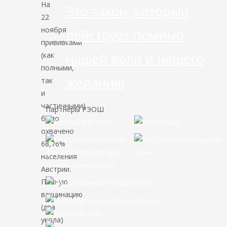
На
Это закон, который
22
ноября
действует помимо
прививками
нашей воли и нашего
(как
полными,
желания!
так
и
частичными)
Партнёры РЭОШ
было
охвачено
68,76%
населения
Австрии.
Полную
вакцинацию
(два
укола)