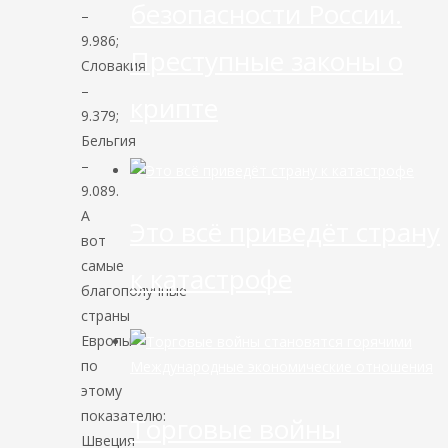
безопасности России.
–
9.986;
Преступные законы о
Словакия
–
крипте
9.379;
Бельгия
–
9.089.
А
Это всё приведёт страну
вот
самые
к катастрофе
благополучные
страны
Европы
по
Международные экономические отношения
этому
показателю:
Торговые войны
Швеция