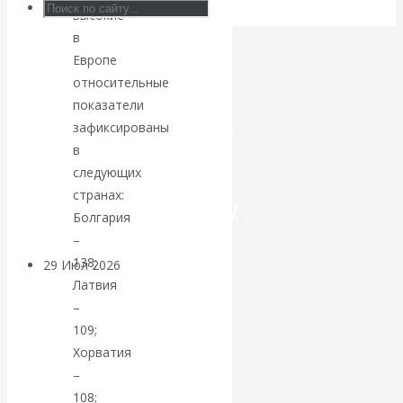
высокие
Искусственный
в
Европе
интеллект —
относительные
показатели
революционный
зафиксированы
в
переход к
следующих
странах:
посткапитализму
Болгария
–
138;
29 Июл 2026
Мировая
Латвия
финансовая олигархия
–
109;
Валентин
Хорватия
–
Катасонов.
108;