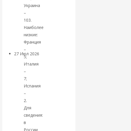
«Мировые
Украина
–
ростовщики»:
103.
Наиболее
вчера и сегодня
низкие:
Франция
–
27 Июл 2026
Мировая
5;
валютная система
Италия
–
Валентин
7;
Испания
КАтасонов.
–
2.
«МЕТОД
Для
сведения:
ОТМЫВАНИЯ
в
России