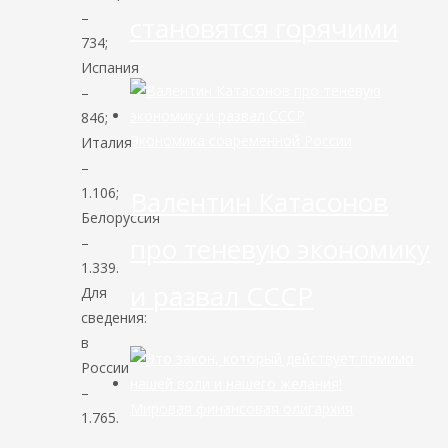
–
становятся горячими
734;
Испания
–
846;
Экономика современной России
Италия
–
1.106;
Валентин Катасонов
Белоруссия
про теневую экономику
–
1.339.
и развал СССР
Для
сведения:
в
России
–
Мировая финансовая олигархия
1.765.