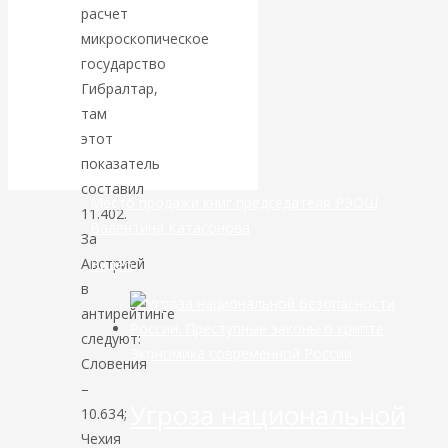
расчет
банковской
микроскопическое
государство
сфере России
Гибралтар,
там
уже начался
этот
показатель
составил
Место продажи книг председателя РЭОШ
11.402.
Валентина Катасонова
За
Австрией
Видео
в
антирейтинге
следуют:
Экономика современной России
Словения
–
Угроза национальной
10.634;
Чехия