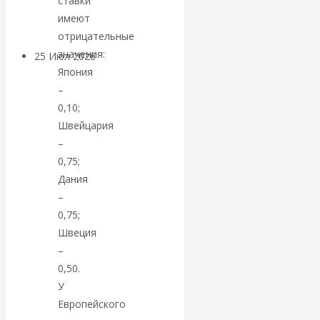
ставки
покинуть НАТО?
имеют
отрицательные
значения:
25 Июл 2026
Комментарии,
Япония
интервью и беседы
–
0,10;
«Об этом
Швейцария
–
молчат»:
0,75;
Дания
экономист
–
Валентин
0,75;
Швеция
Катасонов
–
0,50.
считает, что
У
Европейского
кризис в