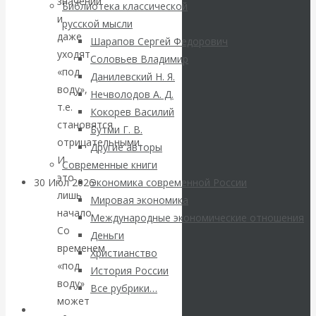
ВАлентин
значений
Библиотека классической
и
русской мысли
Катасонов.
даже
Шарапов Сергей Федорович
уходят
Соловьев Владимир
Саммит НАТО в
«под
Данилевский Н. Я.
воду»,
Нечволодов А. Д.
Турции: Drang
т.е.
Кокорев Василий
становятся
Бутми Г. В.
nach Osten
отрицательными.
Другие авторы
И
Современные книги
это
30 Июл 2026
Банки
Экономика современной России
лишь
Мировая экономика
начало.
Международные экономические отношения
Валентин
Со
Деньги
временем
Христианство
Катасонов. Кто
«под
История России
воду»
определяет
Все рубрики…
может
Авторы РЭОШ