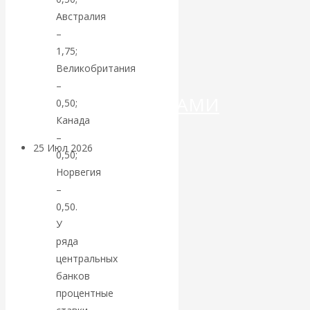
ДЕНЕГ»: КИТАЙ
Австралия
–
ВЕДЁТ БОРЬБУ
1,75;
С
Великобритания
–
КРИПТОВАЛЮТАМИ
0,50;
Канада
–
25 Июл 2026
Геополитика
0,50;
Норвегия
Валентин
–
0,50.
КАтасонов.
У
ряда
Может ли
центральных
банков
Америка
процентные