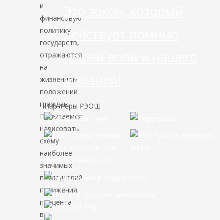
и
Это закон, который
финансовую
действует помимо
политику
государств,
нашей воли и нашего
отражаются
на
желания!
жизненном
положении
граждан.
Партнёры РЭОШ
Попытаемся
нарисовать
схему
наиболее
значимых
последствий
понижения
процента
в