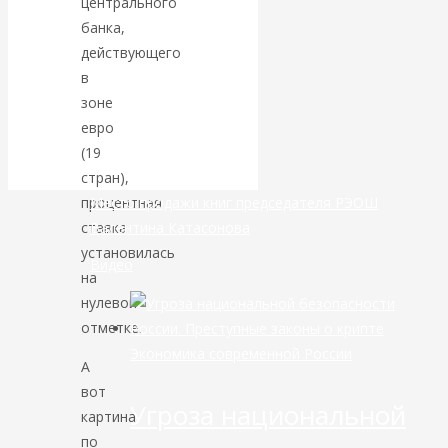
центрального
банка,
банковской
действующего
в
сфере России
зоне
евро
уже начался
(19
стран),
процентная
Место продажи книг председателя РЭОШ
ставка
Валентина Катасонова
установилась
Видео
на
нулевой
отметке.
Экономика современной России
А
вот
Угроза национальной
картина
по