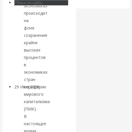
экономиках
Искусственный
происходит
на
интеллект —
фоне
сохранения
революционный
крайне
высоких
переход к
процентов
в
посткапитализму
экономиках
стран
29 Июл 2026
Мировая
периферии
финансовая олигархия
мирового
капитализма
(ПМК).
Валентин
В
Катасонов.
настоящее
время