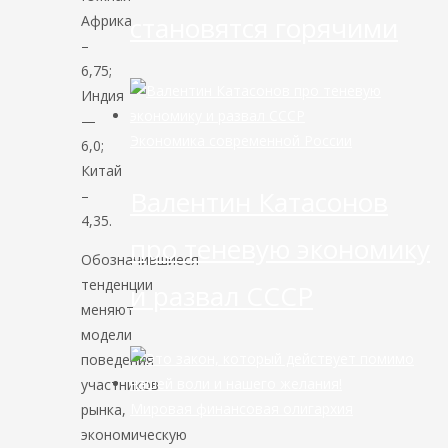
становятся горячими
Африка
–
6,75;
Индия
—
Экономика современной России
6,0;
Китай
Валентин Катасонов
–
4,35.
про теневую экономику
Обозначившиеся
тенденции
и развал СССР
меняют
модели
поведения
участников
Мировая финансовая олигархия
рынка,
экономическую