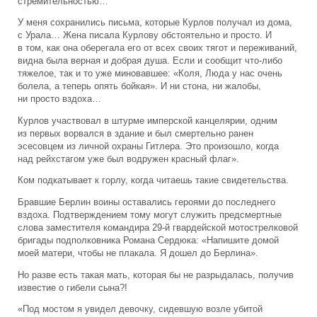
стремительностью…
У меня сохранились письма, которые Курлов получал из дома,
с Урала… Жена писала Курлову обстоятельно и просто. И
в том, как она оберегала его от всех своих тягот и переживаний,
видна была верная и добрая душа. Если и сообщит что-либо
тяжелое, так и то уже миновавшее: «Коля, Люда у нас очень
болела, а теперь опять бойкая». И ни стона, ни жалобы,
ни просто вздоха…
Курлов участвовал в штурме имперской канцелярии, одним
из первых ворвался в здание и был смертельно ранен
эсесовцем из личной охраны Гитлера. Это произошло, когда
над рейхстагом уже был водружен красный флаг».
Ком подкатывает к горлу, когда читаешь такие свидетельства.
Бравшие Берлин воины оставались героями до последнего
вздоха. Подтверждением тому могут служить предсмертные
слова заместителя командира 29-й гвардейской мотострелковой
бригады подполковника Романа Сердюка: «Напишите домой
моей матери, чтобы не плакала. Я дошел до Берлина».
Но разве есть такая мать, которая бы не разрыдалась, получив
известие о гибели сына?!
«Под мостом я увидел девочку, сидевшую возле убитой