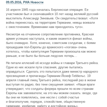
09.05.2016, РИА Новости
16 апреля 1945 года началась Берлинская операция. Ее
участником был и скончавшийся 10 лет назад великий русский
мыслитель Александр Зиновьев. Он свидетельствовал: «Хотя
война перенеслась на территорию Германии, немцы воевали
с ожесточением. Временами нам приходилось туго».
Несмотря на отчаянное сопротивление противника, Красная
армия успешно наступала, и каким окажется финал войны,
было очевидно. Хотя, конечно, советским солдатам, с боями
прошедшим пол-Европы до вражеского «логова» очень
хотелось, чтобы капитуляция Германии произошла как можно
раньше, и не было бы больше людских потерь…
Не питали иллюзий об исходе войны и главари Третьего рейха.
Одни из них искали пути спасения, другие пытались
оправдаться. Сделать это попытался даже министр народного
просвещения и пропаганды Германии Йозеф Геббельс. 19
апреля главный лжец Третьего рейха, последний раз в жизни
выступая по радио, без тени смущения заявил: «Наши враги
утверждают, что солдаты фюрера прошли по всем странам
Европы как завоеватели; на это мы можем сказать: везде, где
бы они ни появлялись, они несли с собой счастье
и благополучие, порядок, спокойствие, общественную
гармонию, изобилие, работу и достойную жизнь».