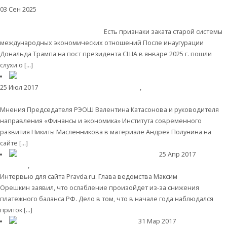
03 Сен 2025
Международные экономические отношения
Леонид
Савин. Конец ВТО: США разрушают систему международной торговли,
которую сами же и выстраивали
Есть признаки заката старой системы
международных экономических отношений После инаугурации
Дональда Трампа на пост президента США в январе 2025 г. пошли
слухи о […]
Читать далее
25 Июл 2017
Экономическая история России
,
История
России
Артем Тарасов: символ экономики, которую мы потеряли
Мнения Председателя РЭОШ Валентина Катасонова и руководителя
направления «Финансы и экономика» Института современного
развития Никиты Масленникова в материале Андрея Полунина на
сайте […]
Читать далее
25 Апр 2017
Пост дня
,
Деньги
Валентин КАТАСОНОВ: «Рубль будет падать»
Интервью для сайта Pravda.ru. Глава ведомства Максим
Орешкин заявил, что ослабление произойдет из-за снижения
платежного баланса РФ. Дело в том, что в начале года наблюдался
приток […]
Читать далее
31 Мар 2017
Пост