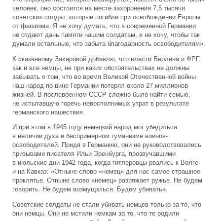
человек, оно состоится на месте захоронения 7,5 тысячи
советских солдат, которые погибли при освобождении Европы
от фашизма. Я не хочу думать, что в современной Германии
не отдают дань памяти нашим солдатам, я не хочу, чтобы так
думали остальные, что забыта благодарность освободителям».
К сказанному Захаровой добавлю, что власти Берлина и ФРГ,
как и все немцы, не при каких обстоятельствах не должны
забывать о том, что во время Великой Отечественной войны
наш народ по вине Германии потерял около 27 миллионов
жизней. В послевоенном СССР сложно было найти семью,
не испытавшую горечь невосполнимых утрат в результате
германского нашествия.
И при этом в 1945 году немецкий народ мог убедиться
в величии духа и беспримерном гуманизме воинов-
освободителей. Придя в Германию, они не руководствовались
призывами писателя Ильи Эренбурга, прозвучавшими
в июльские дни 1942 года, когда гитлеровцы рвались к Волге
и на Кавказ: «Отныне слово «немец» для нас самое страшное
проклятье. Отныне слово «немец» разряжает ружье. Не будем
говорить. Не будем возмущаться. Будем убивать».
Советские солдаты не стали убивать немцев только за то, что
они немцы. Они не мстили немкам за то, что те родили