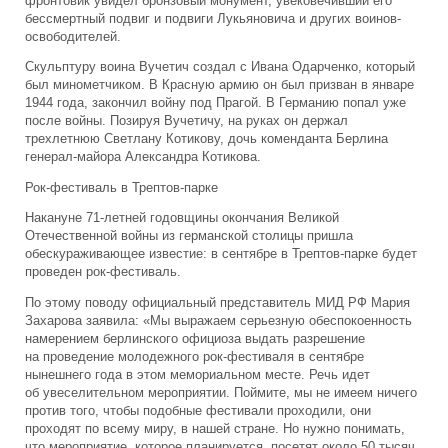
фронтовик увидел бронзовый монумент, увековечивший его
бессмертный подвиг и подвиги Лукьяновича и других воинов-
освободителей.
Скульптуру воина Вучетич создал с Ивана Одарченко, который
был минометчиком. В Красную армию он был призван в январе
1944 года, закончил войну под Прагой. В Германию попал уже
после войны. Позируя Вучетичу, на руках он держал
трехлетнюю Светлану Котикову, дочь коменданта Берлина
генерал-майора Александра Котикова.
Рок-фестиваль в Трептов-парке
Накануне 71-летней годовщины окончания Великой
Отечественной войны из германской столицы пришла
обескураживающее известие: в сентябре в Трептов-парке будет
проведен рок-фестиваль.
По этому поводу официальный представитель МИД РФ Мария
Захарова заявила: «Мы выражаем серьезную обеспокоенность
намерением берлинского официоза выдать разрешение
на проведение молодежного рок-фестиваля в сентябре
нынешнего года в этом мемориальном месте. Речь идет
об увеселительном мероприятии. Поймите, мы не имеем ничего
против того, чтобы подобные фестивали проходили, они
проходят по всему миру, в нашей стране. Но нужно понимать,
что мероприятие, которое планируется, посетят около 50 тысяч