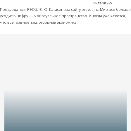
дня
,
Деньги
Берегитесь! Цифра уже правит миром
Интервью
Председателя РЭОШ В. Ю. Катасонова сайту pravda.ru. Мир все больше
уходит в цифру — в виртуальное пространство. Иногда уже кажется,
что всё главное там: огромная экономика […]
Читать далее