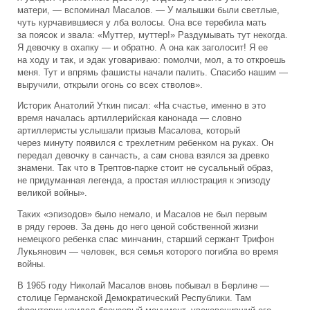
матери, — вспоминал Масалов. — У малышки были светлые,
чуть курчавившиеся у лба волосы. Она все теребила мать
за поясок и звала: «Муттер, муттер!» Раздумывать тут некогда.
Я девочку в охапку — и обратно. А она как заголосит! Я ее
на ходу и так, и эдак уговариваю: помолчи, мол, а то откроешь
меня. Тут и впрямь фашисты начали палить. Спасибо нашим —
выручили, открыли огонь со всех стволов».
Историк Анатолий Уткин писал: «На счастье, именно в это
время началась артиллерийская канонада — словно
артиллеристы услышали призыв Масалова, который
через минуту появился с трехлетним ребенком на руках. Он
передал девочку в санчасть, а сам снова взялся за древко
знамени. Так что в Трептов-парке стоит не сусальный образ,
не придуманная легенда, а простая иллюстрация к эпизоду
великой войны».
Таких «эпизодов» было немало, и Масалов не был первым
в ряду героев. За день до него ценой собственной жизни
немецкого ребенка спас минчанин, старший сержант Трифон
Лукьянович — человек, вся семья которого погибла во время
войны.
В 1965 году Николай Масалов вновь побывал в Берлине —
столице Германской Демократический Республики. Там