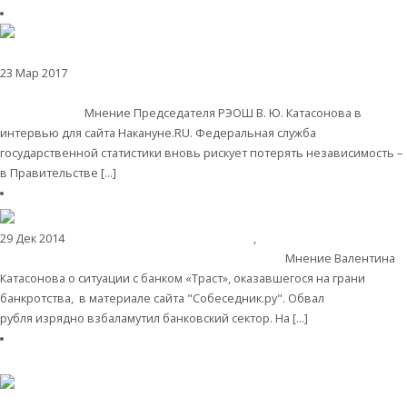
23 Мар 2017
Экономика современной России
После перехода Росстата
под контроль МЭР доверие к его данным будет потеряно
окончательно
Мнение Председателя РЭОШ В. Ю. Катасонова в
интервью для сайта Накануне.RU. Федеральная служба
государственной статистики вновь рискует потерять независимость –
в Правительстве […]
Читать далее
29 Дек 2014
Экономика современной России
,
Банки
В.Ю. Катасонов: «Я
вообще не держу деньги в банках — это опасно»
Мнение Валентина
Катасонова о ситуации с банком «Траст», оказавшегося на грани
банкротства, в материале сайта "Собеседник.ру". Обвал
рубля изрядно взбаламутил банковский сектор. На […]
Читать далее