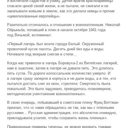
и воспитали садистов и убийц. Детей врагов красноармейцы
спасали ценой своей жизни, а не пытали, не сжигали и не
закапывали живьем в землю, как это делали немцы и прочие
«цивилизованные европейцы».
Разительно отличалось и отношение к военнопленным. Николай
Обрыньба, попавший в плен в начале октября 1941 года
под Вязьмой, вспоминал:
«Первый лагерь был возле города Белый. Окруженный
проволокой кусок пахоты. Десять дней без еды и воды.
Ночевали под мокрым снегом в степи…
Когда нас привезли в лагерь Боровуха-2 из Витебских лагерей,
нам в эшелоне, затем в лагере не давали пить. Это длилось
пять суток. По дороге колоссальное количество умерло. И
в лагере сразу заперли в корпуса и не дали воды, а в тех, кто
пытался достать снег из окон, стреляли. Смертность была
повальной. Это было задумано, проводилось планомерное,
методическое уничтожение военнопленных».
В свою очередь, побывавший в советском плену Фриц Виттман
признал, что «с нами обращались не так, как мы с пленными
русскими… Русская администрация, это абсолютно очевидно,
прикладывала усилия, чтобы сохранить жизнь пленных».
Приведенные примеры типичны, их можно множить томами.