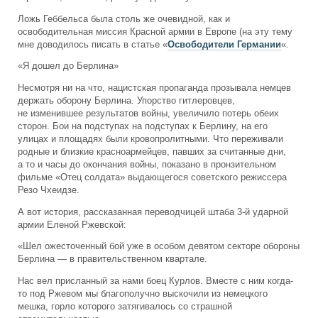
Ложь Геббельса была столь же очевидной, как и
освободительная миссия Красной армии в Европе (на эту тему
мне доводилось писать в статье «
Освободители Германии
«.
«Я дошел до Берлина»
Несмотря ни на что, нацистская пропаганда прозывала немцев
держать оборону Берлина. Упорство гитлеровцев,
не изменившее результатов войны, увеличило потерь обеих
сторон. Бои на подступах на подступах к Берлину, на его
улицах и площадях были кровопролитными. Что переживали
родные и близкие красноармейцев, павших за считанные дни,
а то и часы до окончания войны, показано в пронзительном
фильме «Отец солдата» выдающегося советского режиссера
Резо Чхеидзе.
А вот история, рассказанная переводчицей штаба 3-й ударной
армии Еленой Ржевской:
«Шел ожесточенный бой уже в особом девятом секторе обороны
Берлина — в правительственном квартале.
Нас вел присланный за нами боец Курлов. Вместе с ним когда-
то под Ржевом мы благополучно выскочили из немецкого
мешка, горло которого затягивалось со страшной