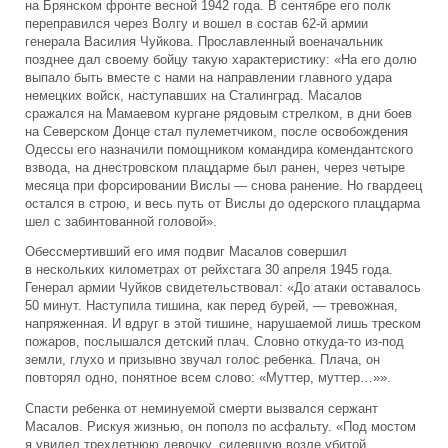
на Брянском фронте весной 1942 года. В сентябре его полк
переправился через Волгу и вошел в состав 62-й армии
генерала Василия Чуйкова. Прославленный военачальник
позднее дал своему бойцу такую характеристику: «На его долю
выпало быть вместе с нами на направлении главного удара
немецких войск, наступавших на Сталинград. Масалов
сражался на Мамаевом кургане рядовым стрелком, в дни боев
на Северском Донце стал пулеметчиком, после освобождения
Одессы его назначили помощником командира комендантского
взвода, на днестровском плацдарме был ранен, через четыре
месяца при форсировании Вислы — снова ранение. Но гвардеец
остался в строю, и весь путь от Вислы до одерского плацдарма
шел с забинтованной головой».
Обессмертивший его имя подвиг Масалов совершил
в нескольких километрах от рейхстага 30 апреля 1945 года.
Генерал армии Чуйков свидетельствовал: «До атаки оставалось
50 минут. Наступила тишина, как перед бурей, — тревожная,
напряженная. И вдруг в этой тишине, нарушаемой лишь треском
пожаров, послышался детский плач. Словно откуда-то из-под
земли, глухо и призывно звучал голос ребенка. Плача, он
повторял одно, понятное всем слово: «Муттер, муттер…»».
Спасти ребенка от неминуемой смерти вызвался сержант
Масалов. Рискуя жизнью, он пополз по асфальту. «Под мостом
я увидел трехлетнюю девочку, сидевшую возле убитой