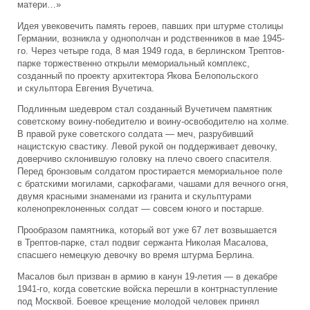
матери…»
Идея увековечить память героев, павших при штурме столицы
Германии, возникла у однополчан и родственников в мае 1945-
го. Через четыре года, 8 мая 1949 года, в берлинском Трептов-
парке торжественно открыли мемориальный комплекс,
созданный по проекту архитектора Якова Белопольского
и скульптора Евгения Вучетича.
Подлинным шедевром стал созданный Вучетичем памятник
советскому воину-победителю и воину-освободителю на холме.
В правой руке советского солдата — меч, разрубивший
нацистскую свастику. Левой рукой он поддерживает девочку,
доверчиво склонившую головку на плечо своего спасителя.
Перед бронзовым солдатом простирается мемориальное поле
с братскими могилами, саркофагами, чашами для вечного огня,
двумя красными знаменами из гранита и скульптурами
коленопреклоненных солдат — совсем юного и постарше.
Прообразом памятника, который вот уже 67 лет возвышается
в Трептов-парке, стал подвиг сержанта Николая Масалова,
спасшего немецкую девочку во время штурма Берлина.
Масалов был призван в армию в канун 19-летия — в декабре
1941-го, когда советские войска перешли в контрнаступление
под Москвой. Боевое крещение молодой человек принял