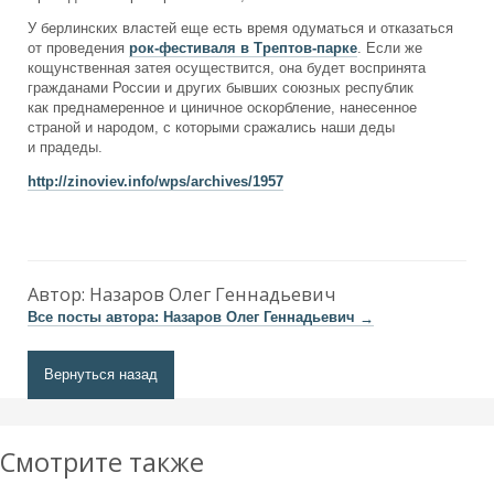
У берлинских властей еще есть время одуматься и отказаться
от проведения
рок-фестиваля в Трептов-парке
. Если же
кощунственная затея осуществится, она будет воспринята
гражданами России и других бывших союзных республик
как преднамеренное и циничное оскорбление, нанесенное
страной и народом, с которыми сражались наши деды
и прадеды.
http://zinoviev.info/wps/archives/1957
Автор:
Назаров Олег Геннадьевич
Все посты автора: Назаров Олег Геннадьевич
→
Вернуться назад
Смотрите также