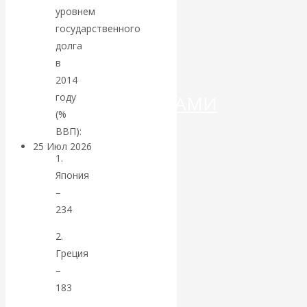
ДЕНЕГ»: КИТАЙ
уровнем
государственного
ВЕДЁТ БОРЬБУ
долга
в
С
2014
году
КРИПТОВАЛЮТАМИ
(%
ВВП):
25 Июл 2026
Геополитика
1.
Япония
Валентин
–
234
КАтасонов.
2.
Может ли
Греция
–
Америка
183