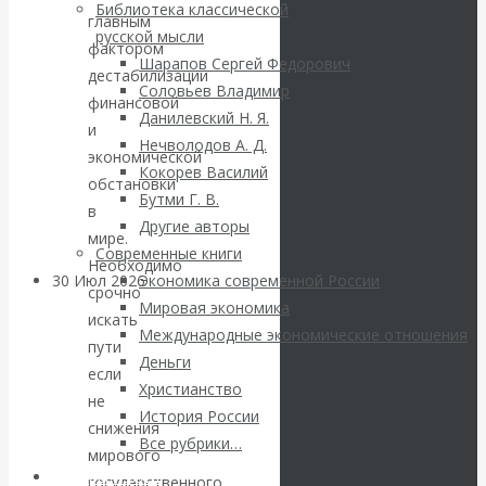
ВАлентин
Библиотека классической
главным
русской мысли
фактором
Катасонов.
Шарапов Сергей Федорович
дестабилизации
Соловьев Владимир
Саммит НАТО в
финансовой
Данилевский Н. Я.
и
Нечволодов А. Д.
Турции: Drang
экономической
Кокорев Василий
обстановки
Бутми Г. В.
nach Osten
в
Другие авторы
мире.
Современные книги
Необходимо
30 Июл 2026
Банки
Экономика современной России
срочно
Мировая экономика
искать
Международные экономические отношения
Валентин
пути
Деньги
если
Христианство
Катасонов. Кто
не
История России
снижения
определяет
Все рубрики…
мирового
Авторы РЭОШ
государственного