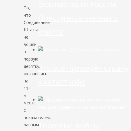
безопасности России.
То,
что
Преступные законы о
Соединённые
крипте
Штаты
не
вошли
в
первую
Это всё приведёт страну
десятку,
оказавшись
к катастрофе
на
11-
м
месте
Международные экономические отношения
с
показателем,
Торговые войны
равным