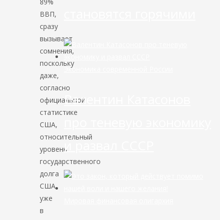
89%
становятся горячими
ВВП,
сразу
вызывает
сомнения,
поскольку
Экономика современной России
даже,
согласно
Валентин Катасонов
официальной
статистике
про теневую экономику
США,
относительный
и развал СССР
уровень
государственного
долга
США
уже
Мировая финансовая олигархия
в