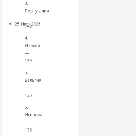
покинуть НАТО?
3.
Португалия
–
25 Июл 2026
Комментарии,
148
интервью и беседы
4.
Италия
«Об этом
—
139
молчат»:
5.
экономист
Бельгия
–
Валентин
135
Катасонов
6.
Испания
считает, что
–
132
кризис в