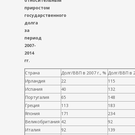
относительным
приростом
государственного
долга
за
период
2007-
2014
гг.
Страна
Долг/ВВП в 2007 г., %
Долг/ВВП в 2
Ирландия
22
115
Испания
40
132
Португалия
65
148
Греция
113
183
Япония
171
234
Великобритания
42
92
Италия
92
139