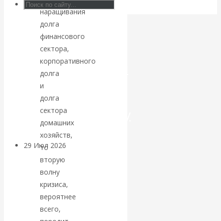
наращивания
Искусственный
долга
финансового
интеллект —
сектора,
корпоративного
революционный
долга
и
переход к
долга
посткапитализму
сектора
домашних
хозяйств,
29 Июл 2026
Мировая
то
финансовая олигархия
вторую
волну
Валентин
кризиса,
вероятнее
Катасонов.
всего,