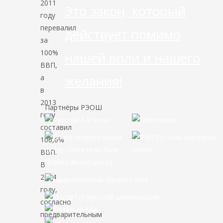
2011
Это закон, который
году
перевалил
действует помимо
за
100%
нашей воли и нашего
ВВП,
желания!
а
в
2013
Партнёры РЭОШ
году
составил
106,6%
ВВП.
В
2014
году,
согласно
предварительным