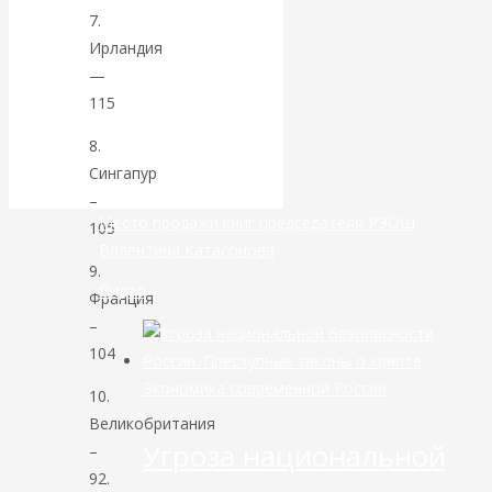
7.
банковской
Ирландия
—
сфере России
115
уже начался
8.
Сингапур
–
Место продажи книг председателя РЭОШ
105
Валентина Катасонова
9.
Видео
Франция
–
104
Экономика современной России
10.
Великобритания
Угроза национальной
–
92.