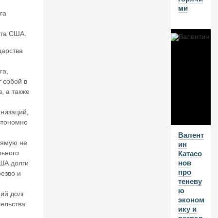
о
ми
ст
га
р
о
та США.
и
м
дарства
гр
а
га,
н
 собой в
д
, а также
и
оз
анизаций,
н
ы
втономно
е
Валент
п
рямую не
ин
л
льного
Катасо
а
нов
ША долги
н
про
резво и
ы
теневу
ю
ий долг
эконом
07
ельства.
ику и
А