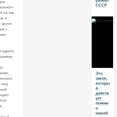
развал
дна
СССР
В
рального
Г
я на так
ые и
20
– долги
26
ые с
В
ами.
А
л
е
з одного
нт
апример,
и
н
ов
К
ения,
Это
А
закон,
инского
та
которы
с
н под
й
о
ьный
действ
н
оздно
ует
о
огут
помим
в.
е,
о
К
нашей
11
етный