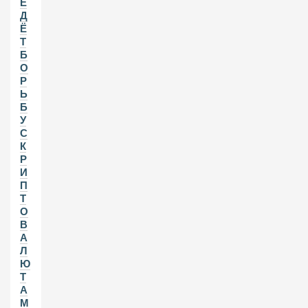
Е
Д
Ё
Т
Б
О
Р
Ь
Б
У
С
К
Р
И
П
Т
О
В
А
Л
Ю
Т
А
М