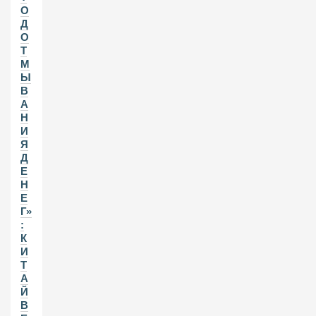
О
Д
О
Т
М
Ы
В
А
Н
И
Я
Д
Е
Н
Е
Г»
:
К
И
Т
А
Й
В