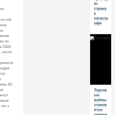
ёт
и
страну
и.
та.
к
П
катастр
р
по той
офе
о
тате
е
мы
д
чений
ае
ки по
м
ам США
о
, почти
с
н
о
тратится
в
ходов
н
а).
о
о
й
аммы КС
ка
на
Торгов
п
ые
могут
ит
войны
торые
а
станов
 что к
л,
ятся
н
горячи