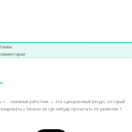
а: Катасонов Валентин Юрьевич
→
тзывы
комментарии
ов
ь » … наемный работник — это одноразовый ресурс, который
изировать.» Можно ли где-нибудь прочитать её развитие ?