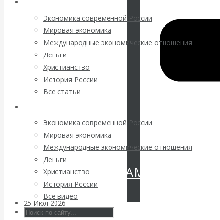
Архив статей
Валентин
Экономика современной России
КАтасонов.
Мировая экономика
Международные экономические отношения
«МЕТОД
Деньги
Христианство
ОТМЫВАНИЯ
История России
Все статьи
ДЕНЕГ»: КИТАЙ
Архив Видео
ВЕДЁТ БОРЬБУ
Экономика современной России
Мировая экономика
С
Международные экономические отношения
Деньги
КРИПТОВАЛЮТАМИ
Христианство
История России
Все видео
25 Июл 2026
Геополитика