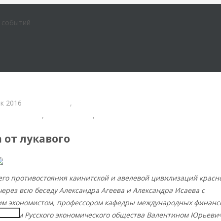
е событий
к 2016
Православие
,
цивилизации
ческая мысль
,
Христианство
,
Экономика современной России
 от лукавого
его противостояния каинитской и авелевой цивилизаций красн
ерез всю беседу Александра Агеева и Александра Исаева с
им экономистом, профессором кафедры международных финанс
Insert
телем Русского экономического общества Валентином Юрьеви