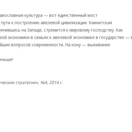
равославная культура — вот единственный мост
 пути к построению авелевой цивилизации. Каинитская
ренившись на Западе, стремится к мировому господству. Как
вой экономики в семьях к авелевой экономике в государстве — 
ейших вопросов современности. На кону — выживание
еньше!
е PDF
еские стратегии», №4, 2014 г.
Катасонов Валентин
ич