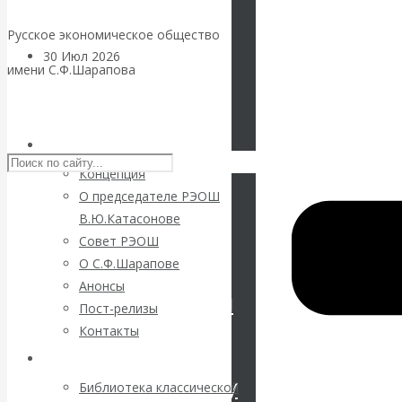
Русское экономическое общество
30 Июл 2026
Цифровая
имени С.Ф.Шарапова
экономика
Skip to content
Валентин
РЭОШ
Катасонов.
Концепция
О председателе РЭОШ
Искусственный
В.Ю.Катасонове
Совет РЭОШ
интеллект —
О С.Ф.Шарапове
Анонсы
революционный
Пост-релизы
Контакты
переход к
Библиотека
посткапитализму
Библиотека классической