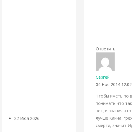
экономист
Валентин
Катасонов
считает, что
Ответить
кризис в
банковской
Сергей
сфере России
04 Ноя 2014 12:02
Чтобы иметь по 
уже начался
понимать что так
нет, и знания чт
лучше Каина, гре
22 Июл 2026
Деньги
смерти, значит И