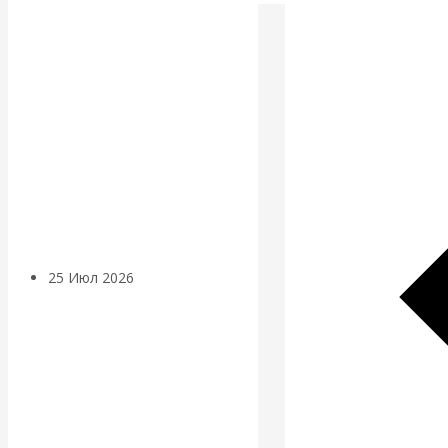
Валентин
КАтасонов.
Может ли
Америка
покинуть НАТО?
25 Июл 2026
Комментарии,
интервью и беседы
«Об этом
молчат»: