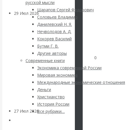
русской мысли
Шарапов Сергей Федорович
29 Июл 2026
Мировая
Соловьев Владимир
финансовая олигархия
Данилевский Н. Я.
Нечволодов А. Д.
Валентин
Кокорев Василий
Бутми Г. В.
Катасонов.
Другие авторы
0
Современные книги
«Мировые
Экономика современной России
Мировая экономика
ростовщики»:
Международные экономические отношения
Деньги
вчера и сегодня
Христианство
История России
27 Июл 2026
Мировая
Все рубрики…
валютная система
Авторы РЭОШ