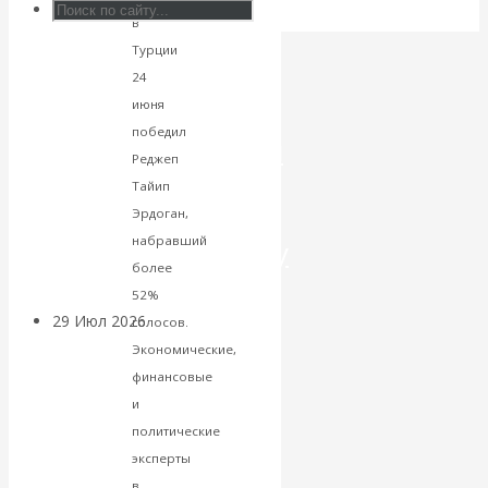
в
Искусственный
Турции
24
интеллект —
июня
победил
революционный
Реджеп
Тайип
переход к
Эрдоган,
набравший
посткапитализму
более
52%
29 Июл 2026
Мировая
голосов.
финансовая олигархия
Экономические,
финансовые
Валентин
и
политические
Катасонов.
эксперты
в