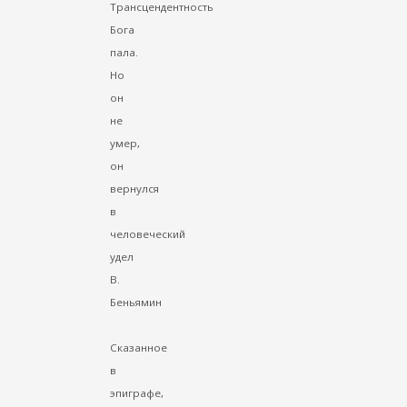
Трансцендентность
Бога
пала.
Но
он
не
умер,
он
вернулся
в
человеческий
удел
В.
Беньямин
Сказанное
в
эпиграфе,