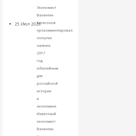
покинуть НАТО?
Экономист
Валентин
Катасонов
25 Июл 2026
Комментарии,
прокомментировал
интервью и беседы
попытки
назвать
«Об этом
2017
год
молчат»:
юбилейным
экономист
для
российской
Валентин
истории
и
Катасонов
экономики.
Известный
считает, что
экономист
Валентин
кризис в