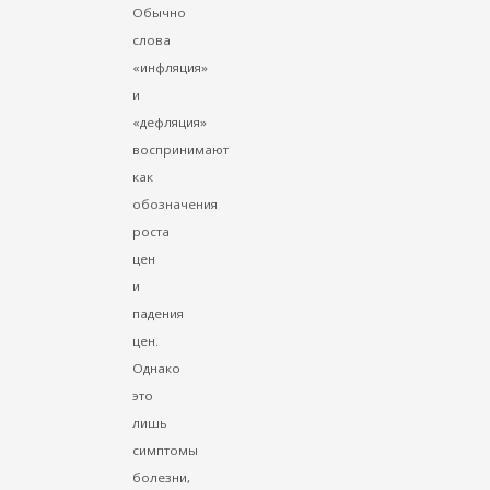
Обычно
слова
«инфляция»
и
«дефляция»
воспринимают
как
обозначения
роста
цен
и
падения
цен.
Однако
это
лишь
симптомы
болезни,