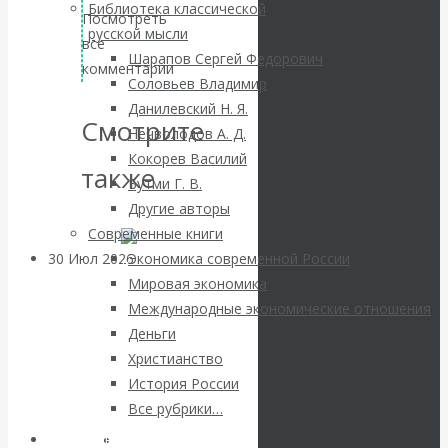
ВАлентин
Библиотека классической
Посмотреть
русской мысли
все
Катасонов.
Шарапов Сергей Федорович
комментарии
Соловьев Владимир
Саммит НАТО в
Данилевский Н. Я.
Смотрите
Нечволодов А. Д.
Турции: Drang
Кокорев Василий
также
Бутми Г. В.
nach Osten
Другие авторы
Современные книги
30 Июл 2026
Банки
Экономика современной России
Мировая экономика
Международные экономические отношения
Валентин
Деньги
Христианство
Катасонов. Кто
История России
определяет
Все рубрики…
Авторы РЭОШ