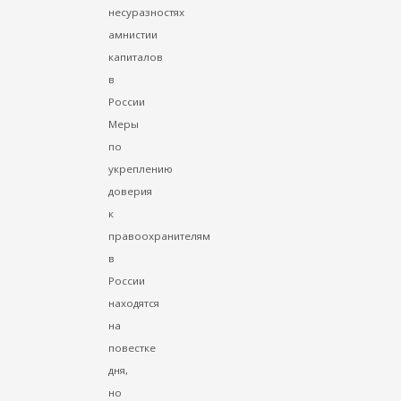
несуразностях
амнистии
капиталов
в
России
Меры
по
укреплению
доверия
к
правоохранителям
в
России
находятся
на
повестке
дня,
но