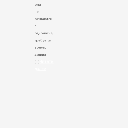
они
не
решаются
в
одночасье,
требуется
время,
заявил
Читать
[…]
далее
VK
Facebook
Twitter