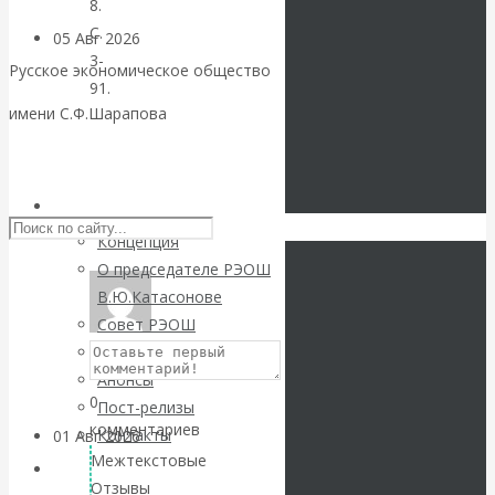
8.
С.
05 Авг 2026
Деньги
3-
Русское экономическое общество
91.
Валентин
имени С.Ф.Шарапова
Скачать
Катасонов. Еще
Skip to content
книгу
(Pdf)
раз на тему
РЭОШ
Вернуться
Концепция
блокировки
назад
О председателе РЭОШ
В.Ю.Катасонове
банковских
Совет РЭОШ
О С.Ф.Шарапове
счетов
Анонсы
0
Пост-релизы
комментариев
Контакты
01 Авг 2026
Геополитика
Межтекстовые
Библиотека
Отзывы