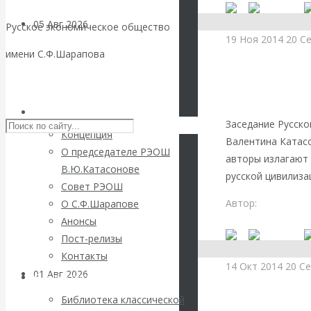
05 Авг 2026
Деньги
Русское экономическое общество
19 Ноя 2014
20 С
имени С.Ф.Шарапова
Христианская гно
Валентин
Skip to content
История к
Катасонов. Еще
РЭОШ
Заседание Русск
раз на тему
Концепция
Валентина Катас
О председателе РЭОШ
авторы излагают 
блокировки
В.Ю.Катасонове
русской цивилизац
Совет РЭОШ
банковских
Автор:
Редакция 
О С.Ф.Шарапове
Читать дальше
Анонсы
счетов
Пост-релизы
Контакты
14 Окт 2014
20 Се
01 Авг 2026
Геополитика
Библиотека
Христианская гно
Библиотека классической