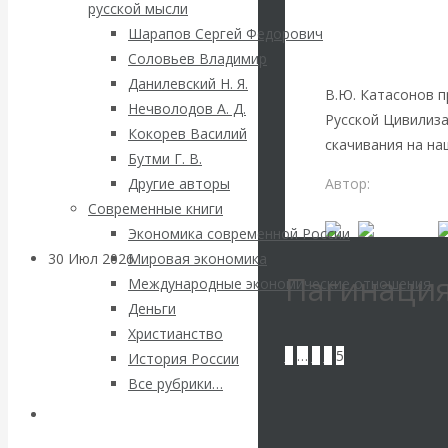
ВАлентин
Представл
русской мысли
Шарапов Сергей Федорович
Божий».
Катасонов.
Соловьев Владимир
Данилевский Н. Я.
Саммит НАТО в
В.Ю. Катасонов п
Нечволодов А. Д.
Русской Цивилиза
Кокорев Василий
Турции: Drang
скачивания на на
Бутми Г. В.
Автор:
Редакция 
Другие авторы
nach Osten
Читать дальше
Современные книги
Экономика современной России
30 Июл 2026
Банки
Мировая экономика
Пагинация
Международные экономические отношения
Деньги
Валентин
Христианство
1
…
3
4
5
История России
Катасонов. Кто
Все рубрики…
определяет
Авторы РЭОШ