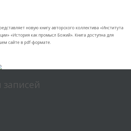
ение книги «История как Промысл
редставляет новую книгу авторского коллектива «Института
ции» «История как промысл Божий». Книга доступна для
шем сайте в pdf-формате.
сайта
 записей