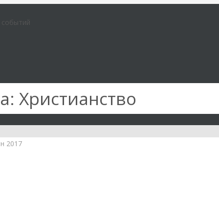
е событий
а:
Христианство
ен 2017
истианство
сонов: Богоборческие идеи под видом
ского образования