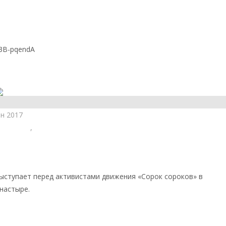
н — война которая скоро начнётся.
ва старца Паисия Святогорца
2f3B-pqendA
сайта
ен 2017
сеология
,
Христианство
авославие спасет Россию
ыступает перед активистами движения «Сорок сороков» в
настыре.
сайта