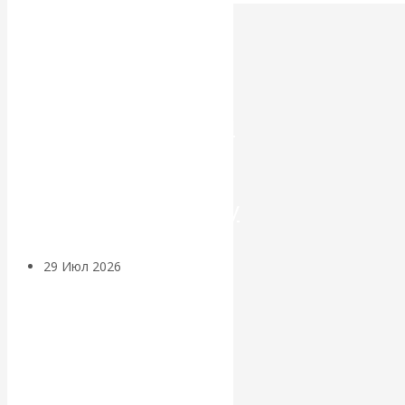
Искусственный
интеллект —
революционный
переход к
посткапитализму
29 Июл 2026
Мировая
финансовая олигархия
Валентин
Катасонов.