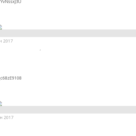
PYYvNssxJ3U
сайта
н 2017
анская гносеология
,
Христианство
седания 24 декабря
w_c68zE9108
сайта
н 2017