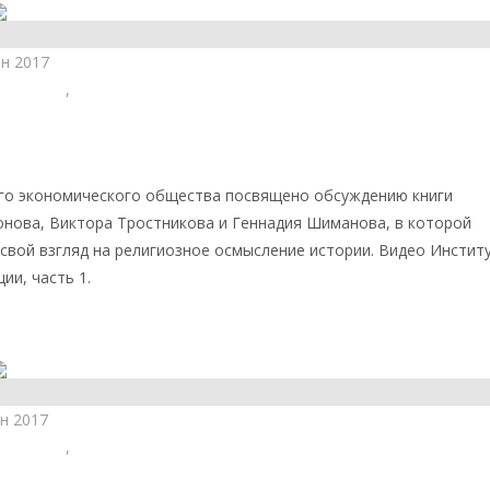
ен 2017
сеология
,
Христианство
ак Промысл Божий. Часть 1
ого экономического общества посвящено обсуждению книги
онова, Виктора Тростникова и Геннадия Шиманова, в которой
свой взгляд на религиозное осмысление истории. Видео Инстит
ии, часть 1.
сайта
н 2017
сеология
,
Христианство