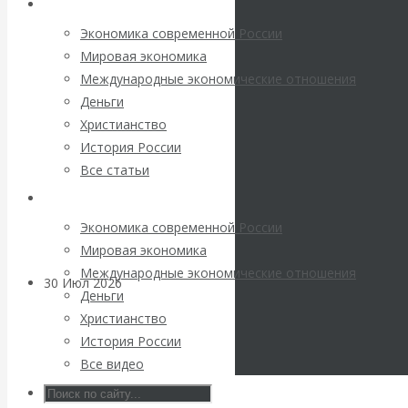
Архив статей
погоду на
Экономика современной России
финансовых
Мировая экономика
Международные экономические отношения
рынках?
Деньги
Христианство
Минфины хотят
История России
Все статьи
быть главнее
Архив Видео
Центробанков?
Экономика современной России
Мировая экономика
Международные экономические отношения
30 Июл 2026
Цифровая
Деньги
экономика
Христианство
История России
Валентин
Все видео
Катасонов.