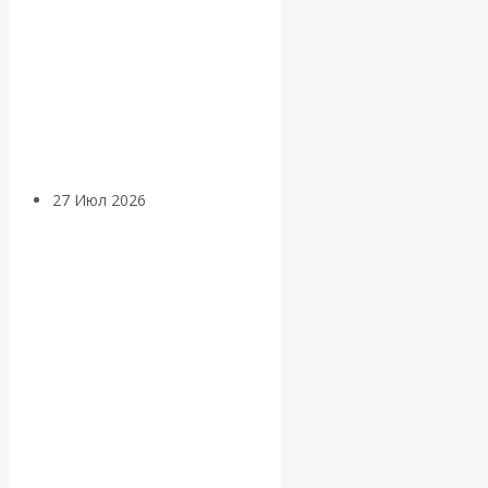
«Мировые
ростовщики»:
вчера и сегодня
27 Июл 2026
Мировая
валютная система
Валентин
КАтасонов.
«МЕТОД
ОТМЫВАНИЯ