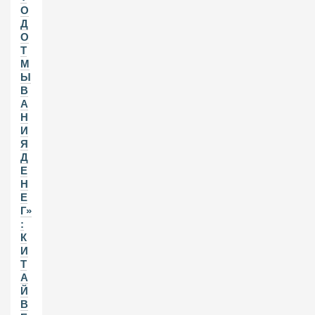
О
Д
О
Т
М
Ы
В
А
Н
И
Я
Д
Е
Н
Е
Г»
:
К
И
Т
А
Й
В