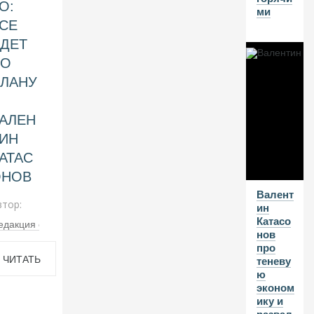
о
О:
ми
ст
СЕ
р
о
ДЕТ
и
ПО
м
ЛАНУ
гр
а
н
АЛЕН
д
и
ИН
оз
АТАС
н
ОНОВ
ы
е
Валент
п
втор:
ин
л
Катасо
едакция сайта
а
нов
н
про
ы
ЧИТАТЬ
теневу
ю
эконом
07
ДАЛЬШЕ
ику и
А