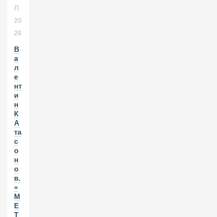
Л
20
26
В
а
л
е
нт
и
н
К
А
та
с
о
н
о
в.
«
М
Е
Т