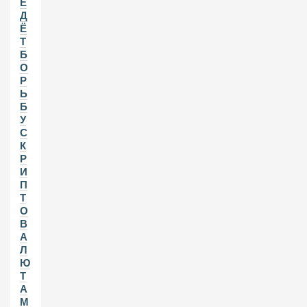
Е
Д
Ё
Т
Б
О
Р
Ь
Б
У
С
К
Р
И
П
Т
О
В
А
Л
Ю
Т
А
М