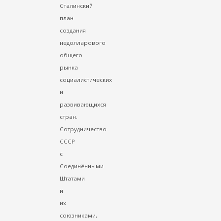
Сталинский
план
создания
недолларового
общего
рынка
социалистических
и
развивающихся
стран.
Сотрудничество
СССР
с
Соединёнными
Штатами
и
их
союзниками,