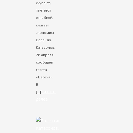
скупают,
является
ошибкой,
считает
экономист
Валентин
Катасонов,
28 апреля
сообщает
газета
«Версия».
В
Читать
[…]
далее
VK
Facebook
Twitter