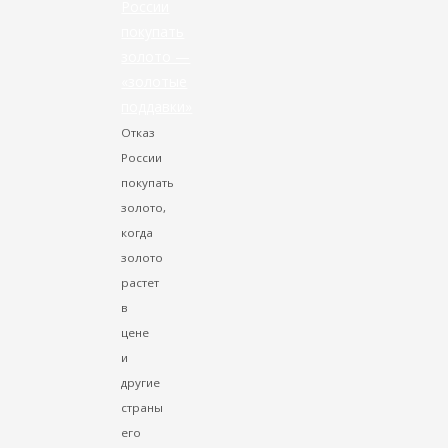
России
покупать
золото —
«золотые
поддавки»
Отказ
России
покупать
золото,
когда
золото
растет
в
цене
и
другие
страны
его