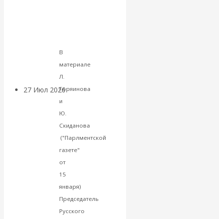
и
«Мировые
дорогого
сырья
ростовщики»:
прошло
В
вчера и сегодня
материале
Л.
27 Июл 2026
Мировая
Горяинова
валютная система
и
Ю.
Скиданова
Валентин
("Парлментской
КАтасонов.
газете"
от
«МЕТОД
15
января)
ОТМЫВАНИЯ
Председатель
Русского