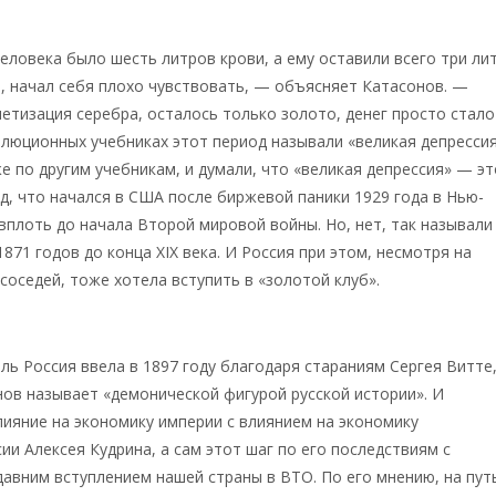
человека было шесть литров крови, а ему оставили всего три ли
о, начал себя плохо чувствовать, — объясняет Катасонов. —
тизация серебра, осталось только золото, денег просто стало
люционных учебниках этот период называли «великая депрессия
е по другим учебникам, и думали, что «великая депрессия» — эт
д, что начался в США после биржевой паники 1929 года в Нью-
 вплоть до начала Второй мировой войны. Но, нет, так называли
871 годов до конца XIX века. И Россия при этом, несмотря на
соседей, тоже хотела вступить в «золотой клуб».
ль Россия ввела в 1897 году благодаря стараниям Сергея Витте
ов называет «демонической фигурой русской истории». И
лияние на экономику империи с влиянием на экономику
ии Алексея Кудрина, а сам этот шаг по его последствиям с
авним вступлением нашей страны в ВТО. По его мнению, на пут