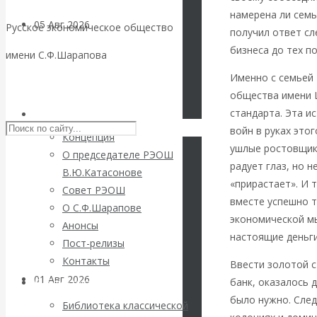
намерена ли семь
05 Авг 2026
Деньги
Русское экономическое общество
получил ответ с
бизнеса до тех п
имени С.Ф.Шарапова
Валентин
Именно с семьей
Skip to content
общества имени 
Катасонов. Еще
стандарта. Эта и
РЭОШ
раз на тему
войн в руках это
Концепция
ушлые ростовщики
О председателе РЭОШ
блокировки
радует глаз, но 
В.Ю.Катасонове
«прирастает». И 
Совет РЭОШ
банковских
вместе успешно т
О С.Ф.Шарапове
экономической мы
Анонсы
счетов
настоящие деньг
Пост-релизы
Контакты
Ввести золотой 
01 Авг 2026
Геополитика
банк, оказалось 
Библиотека
было нужно. Сле
Библиотека классической