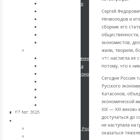
кризис в России.
Соловьев Владимир
Сергей Федорови
Данилевский Н. Я.
Проедаем
Нечволодов и его
Нечволодов А. Д.
сборник его стат
Кокорев Василий
основной
общественности,
Бутми Г. В.
экономистов, дел
Другие авторы
капитал, но
жили, творили, бо
Современные книги
что настигла ее с
Экономика современной России
строим
потому, что к ни
Мировая экономика
Международные экономические отношения
грандиозные
Сегодня Россия т
Деньги
Русского эконом
Христианство
планы
Катасонов, объе
История России
экономической мы
Все рубрики…
XIX — XXI веков»
07 Авг 2026
Постижение
Авторы РЭОШ
достучаться до с
истории
Архив статей
не наступала на 
Экономика современной России
оказаться тяжеле
Мировая экономика
ВАлентин