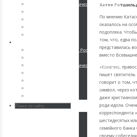
Международные экономические отношения
Затея Ротшиль
КАтасонов. К
Деньги
По мнению Катас
Христианство
оказалось на осо
112-летию
История России
подоплека. Чтобы
Все статьи
том, что, едва п
начала Первой
Архив Видео
представилась во
Экономика современной России
мировой войны:
вместо Всевышне
Мировая экономика
Международные экономические отношения
«Конечно, правос
вместо победы
Деньги
пишет святитель 
Христианство
говорит о том, ч
Россия
История России
символ, через ко
Все видео
получила
даже христиански
рода идола. Очен
«похабный»
корреспондента «
шестидесятых или
Брестский мир
семейного банка
своему собеседни