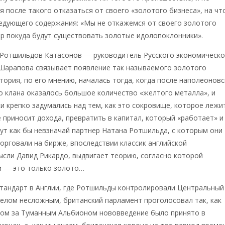
я после такого отказаться от своего «золотого бизнеса», на чт
ледующего содержания: «Мы не откажемся от своего золотого
ор покуда будут существовать золотые идолопоклонники».
 Ротшильдов Катасонов — руководитель Русского экономическо
Шарапова связывает появление так называемого золотого
стория, по его мнению, началась тогда, когда после наполеоновс
го клана оказалось большое количество «желтого металла», и
 крепко задумались над тем, как это сокровище, которое лежи
не приносит дохода, превратить в капитал, который «работает» и
тут как бы невзначай партнер Натана Ротшильда, с которым они
орговали на бирже, впоследствии классик английской
сли Давид Рикардо, выдвигает теорию, согласно которой
и — это только золото…
стандарт в Англии, где Ротшильды контролировали Центральный
делом несложным, британский парламент проголосовал так, как
дом за Туманным Альбионом нововведение было принято в