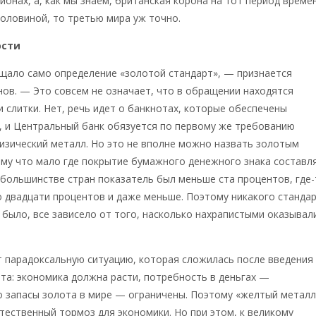
ионах, а, как мы знаем, британская корона на тот период време
половиной, то третью мира уж точно.
ости
щало само определение «золотой стандарт», — признается
ов. — Это совсем не означает, что в обращении находятся
 слитки. Нет, речь идет о банкнотах, которые обеспечены
, и Центральный банк обязуется по первому же требованию
изический металл. Но это не вполне можно назвать золотым
му что мало где покрытие бумажного денежного знака составл
 большинстве стран показатель был меньше ста процентов, где
 двадцати процентов и даже меньше. Поэтому никакого станда
е было, все зависело от того, насколько нахрапистыми оказывал
 парадоксальную ситуацию, которая сложилась после введения
та: экономика должна расти, потребность в деньгах —
о запасы золота в мире — ограничены. Поэтому «желтый металл
тественный тормоз для экономики. Но при этом, к великому