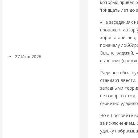
который привел р
«Мировые
тридцать лет до э
ростовщики»:
«На заседаниях н
провалы», автор у
вчера и сегодня
хорошо описано, 
поначалу лоббир
Вышнеградский, —
27 Июл 2026
Мировая
вывезем» (прежде
валютная система
Ради чего был ну
стандарт ввести.
Валентин
западными теория
КАтасонов.
не говорю о том,
серьезно ударило
«МЕТОД
Но в Госсовете в
за исключением, 
ОТМЫВАНИЯ
удавку набрасыва