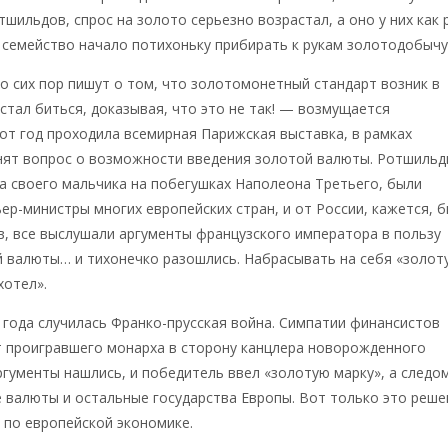
шильдов, спрос на золото серьезно возрастал, а оно у них как 
 семейство начало потихоньку прибирать к рукам золотодобычу
о сих пор пишут о том, что золотомонетный стандарт возник в
устал биться, доказывая, что это не так! — возмущается
от год проходила всемирная Парижская выставка, в рамках
нят вопрос о возможности введения золотой валюты. Ротшиль
а своего мальчика на побегушках Наполеона Третьего, были
ер-министры многих европейских стран, и от России, кажется, 
, все выслушали аргументы французского императора в пользу
й валюты… и тихонечко разошлись. Набрасывать на себя «золот
хотел».
 года случилась Франко-прусская война. Симпатии финансистов
т проигравшего монарха в сторону канцлера новорожденного
ргументы нашлись, и победитель ввел «золотую марку», а следом
 валюты и остальные государства Европы. Вот только это реше
 по европейской экономике.