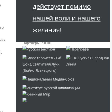
действует помимо
о
нашей воли и нашего
го
желания!
ких
Партнёры РЭОШ
т,