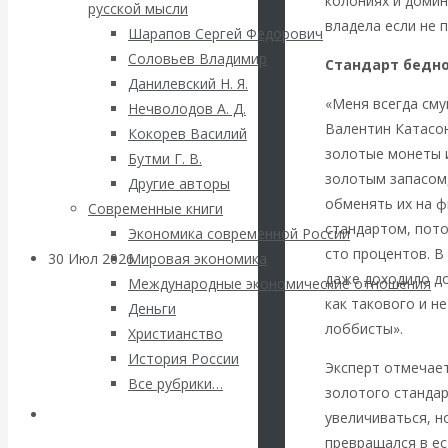
ВАлентин
колониях и домин
русской мысли
владела если не 
Шарапов Сергей Федорович
Катасонов.
Соловьев Владимир
Стандарт бедн
Данилевский Н. Я.
Саммит НАТО в
«Меня всегда сму
Нечволодов А. Д.
Валентин Катасон
Кокорев Василий
Турции: Drang
золотые монеты и
Бутми Г. В.
золотым запасом
Другие авторы
nach Osten
обменять их на ф
Современные книги
стандартом, пото
Экономика современной России
сто процентов. В
30 Июл 2026
Банки
Мировая экономика
даже доходило до
Международные экономические отношения
как такового и н
Деньги
Валентин
лоббисты».
Христианство
История России
Катасонов. Кто
Эксперт отмечает
Все рубрики…
золотого стандар
определяет
Авторы РЭОШ
увеличиваться, н
превращался в ес