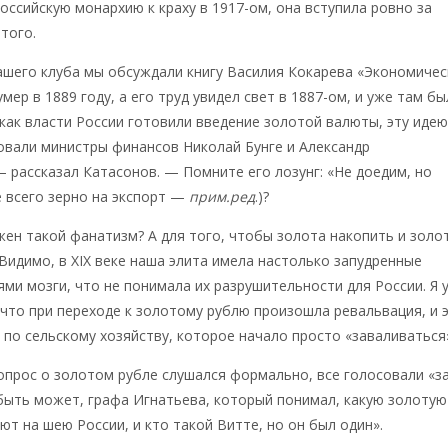
оссийскую монархию к краху в 1917-ом, она вступила ровно за
того.
ашего клуба мы обсуждали книгу Василия Кокарева «Экономичес
мер в 1889 году, а его труд увидел свет в 1887-ом, и уже там б
как власти России готовили введение золотой валюты, эту иде
овали министры финансов Николай Бунге и Александр
 рассказал Катасонов. — Помните его лозунг: «Не доедим, но
 всего зерно на экспорт —
прим.ред
.)?
жен такой фанатизм? А для того, чтобы золота накопить и золо
 Видимо, в XIX веке наша элита имела настолько запудренные
ми мозги, что не понимала их разрушительности для России. Я 
 что при переходе к золотому рублю произошла ревальвация, и 
 по сельскому хозяйству, которое начало просто «заваливаться
опрос о золотом рубле слушался формально, все голосовали «за
быть может, графа Игнатьева, который понимал, какую золотую
ют на шею России, и кто такой Витте, но он был один».