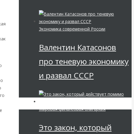
кая
Экономика современной России
как
Валентин Катасонов
про теневую экономику
о
и развал СССР
то
о
его
Мировая финансовая олигархия
е
Это закон, который