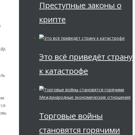
Преступные законы о
крипте
й
ду,
Это всё приведёт страну
к катастрофе
ель
Международные экономические отношения
ии
тся
овь
Торговые войны
становятся горячими