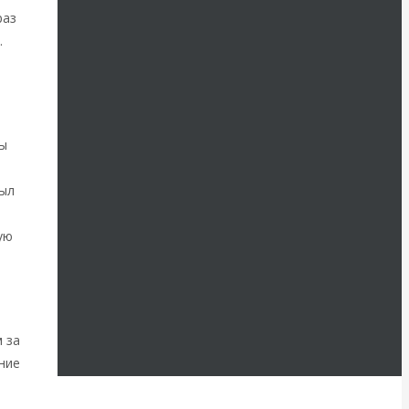
раз
.
ды
был
ую
 за
ние