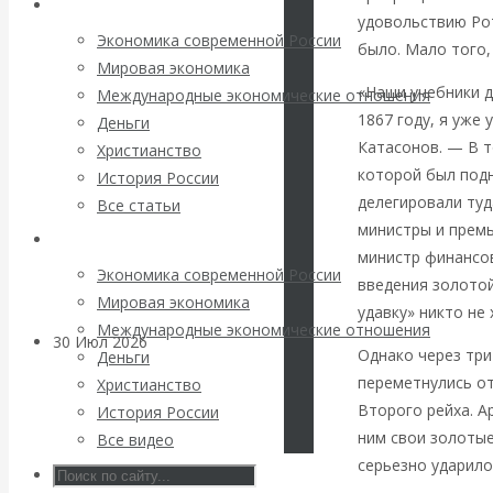
Архив статей
погоду на
удовольствию Рот
Экономика современной России
было. Мало того,
финансовых
Мировая экономика
«Наши учебники д
Международные экономические отношения
рынках?
1867 году, я уже 
Деньги
Катасонов. — В т
Христианство
Минфины хотят
которой был под
История России
делегировали туд
Все статьи
быть главнее
министры и премь
Архив Видео
министр финансов
Центробанков?
Экономика современной России
введения золото
Мировая экономика
удавку» никто не 
Международные экономические отношения
30 Июл 2026
Цифровая
Однако через три
Деньги
экономика
переметнулись о
Христианство
Второго рейха. А
История России
Валентин
ним свои золотые
Все видео
серьезно ударило
Катасонов.