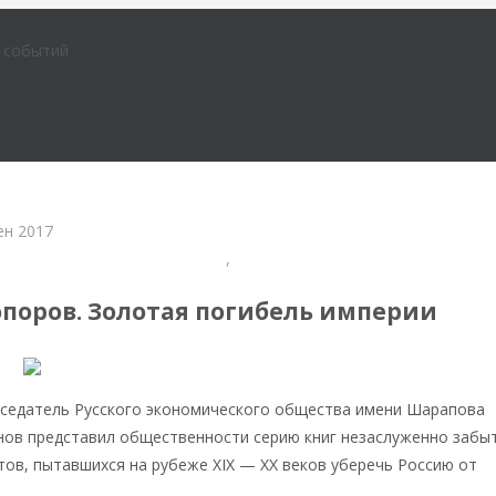
е событий
ен 2017
Русская экономическая мысль
,
Экономическая история России
опоров. Золотая погибель империи
дседатель Русского экономического общества имени Шарапова
нов представил общественности серию книг незаслуженно забы
тов, пытавшихся на рубеже XIX — XX веков уберечь Россию от