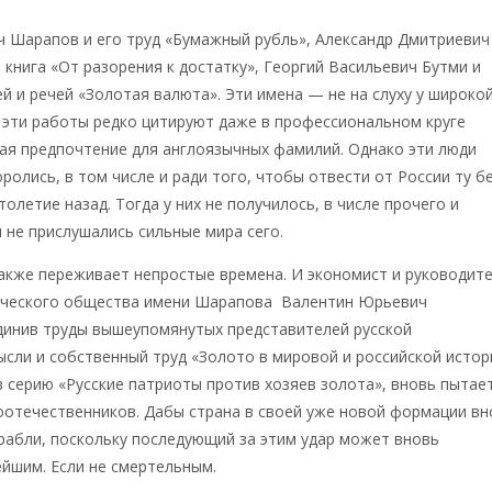
ч Шарапов и его труд «Бумажный рубль», Александр Дмитриевич
 книга «От разорения к достатку», Георгий Васильевич Бутми и
ей и речей «Золотая валюта». Эти имена — не на слуху у широко
 эти работы редко цитируют даже в профессиональном круге
ая предпочтение для англоязычных фамилий. Однако эти люди
ролись, в том числе и ради того, чтобы отвести от России ту бе
толетие назад. Тогда у них не получилось, в числе прочего и
м не прислушались сильные мира сего.
акже переживает непростые времена. И экономист и руководит
ического общества имени Шарапова Валентин Юрьевич
динив труды вышеупомянутых представителей русской
сли и собственный труд «Золото в мировой и российской истор
 в серию «Русские патриоты против хозяев золота», вновь пытае
оотечественников. Дабы страна в своей уже новой формации вн
грабли, поскольку последующий за этим удар может вновь
йшим. Если не смертельным.