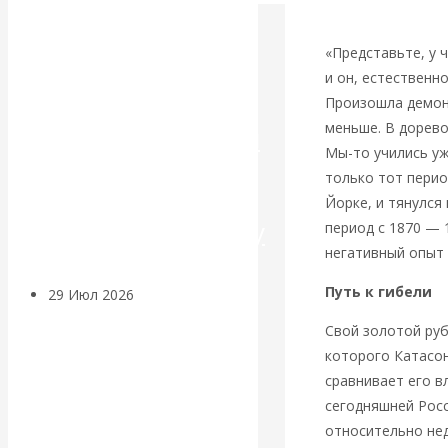
Искусственный
«Представьте, у 
и он, естественн
интеллект —
Произошла демоне
меньше. В дорево
революционный
Мы-то учились уж
переход к
только тот перио
Йорке, и тянулся
посткапитализму
период с 1870 — 1
негативный опыт 
Путь к гибели
29 Июл 2026
Мировая
финансовая олигархия
Свой золотой руб
которого Катасон
Валентин
сравнивает его в
сегодняшней Росс
Катасонов.
относительно нед