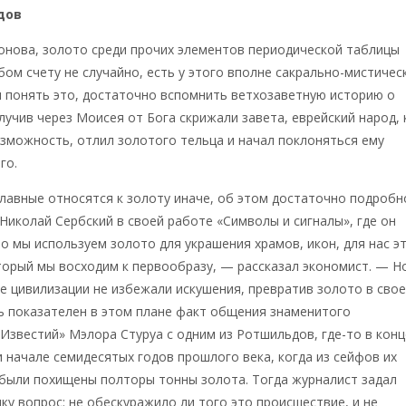
дов
онова, золото среди прочих элементов периодической таблицы
бом счету не случайно, есть у этого вполне сакрально-мистичес
 понять это, достаточно вспомнить ветхозаветную историю о
олучив через Моисея от Бога скрижали завета, еврейский народ, 
зможность, отлил золотого тельца и начал поклоняться ему
го.
лавные относятся к золоту иначе, об этом достаточно подробн
Николай Сербский в своей работе «Символы и сигналы», где он
то мы используем золото для украшения храмов, икон, для нас э
торый мы восходим к первообразу, — рассказал экономист. — Н
е цивилизации не избежали искушения, превратив золото в сво
ь показателен в этом плане факт общения знаменитого
Известий» Мэлора Стуруа с одним из Ротшильдов, где-то в конц
 начале семидесятых годов прошлого века, когда из сейфов их
 были похищены полторы тонны золота. Тогда журналист задал
ку вопрос: не обескуражило ли того это происшествие, и не