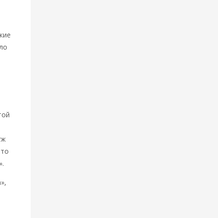
кие
ыло
ю
той
уж
это
».
»,