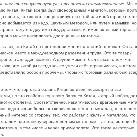
е понятия сопутствующие, органически взаимосвязанные
. Мы 
ию Китая: Китай всегда был своеобразным магнитом, который прит
до понять, что золото концентрируется в той или иной стране не то
о оно добывается из недр, шахтным методом, или путём намывки, но
 страна торгует с другими государствами, и, имея активный торговы
страна может накапливать драгоценные металлы.
сь так, что Китай на протяжении многих столетий торговал. Он за
еское место в международном разделении труда. Это те товары,
вропе, и это один момент. А другой момент был связан с тем, что
акова, что китайцы всегда как-то умели себя ограничивать, и в этом
редставляло особой проблемы, чтобы их торговый баланс был всег
о том, что торговый баланс Китая активен, несмотря на все
емы, но это свойство торгового баланса Китая, который наблюдае
ногих столетий. Соответственно, накапливались драгоценные мет
сосредоточение большого количества жёлтого металла, то это не м
ный интерес со стороны тех, кто работал с жёлтым металлом, кто
таллом, кто манипулировал жёлтым металлом. Так что, история Ки
мотрена, в том числе и через призму золота. Это такие некоторые
я.