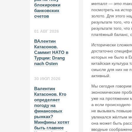
металл — это таки
блокировки
посмотреть на истор
банковских
золото. Для этого на
счетов
результате того, чт
результате того, что
01 АВГ 2026
платёжный баланс, 
ВАлентин
Исторически сложило
Катасонов.
достаточно специфич
Саммит НАТО в
которых не было в Е
Турции: Drang
китайская культура т
nach Osten
смысле для них не п
активный.
30 ИЮЛ 2026
Мы сегодня говорим 
Валентин
экономические пробл
Катасонов. Кто
уже на протяжении м
определяет
а если происходило 
погоду на
не вызывать повышен
финансовых
рынках?
увлекался жёлтым ме
Минфины хотят
она может быть расс
быть главнее
вводные соображени