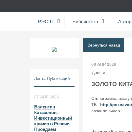
РЭОШ
Библиотека
Авто
Вернуться назад
09 АПР 2016
Деньги
Лента Публикаций
ЗОЛОТО КИТ
07 АВГ 2026
Стенограмма выступ
ТВ:
http://poznava
Валентин
разделе видео.
Катасонов.
Инвестиционный
кризис в России.
Проедаем
Валентин Катасонов