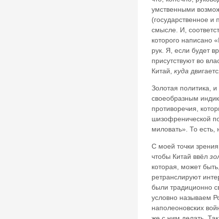
умственными возможн
(государственное и 
смысле. И, соответс
которого написано «
рук. Я, если будет 
присутствуют во вла
Китай,
куда
двигаетс
Золотая политика, и
своеобразным индика
противоречия, котор
шизофренической по
миловать». То есть, 
С моей точки зрения
чтобы Китай ввёл
зо
которая, может быть
ретранслируют интер
были традиционно св
условно называем Р
наполеоновских войн
же с ним делать. Та