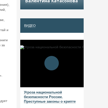
Валентина Катасонова
ения),
тий,
ае,
ВИДЕО
тай и
книги
 за
».
Угроза национальной
безопасности России.
едует
Преступные законы о крипте