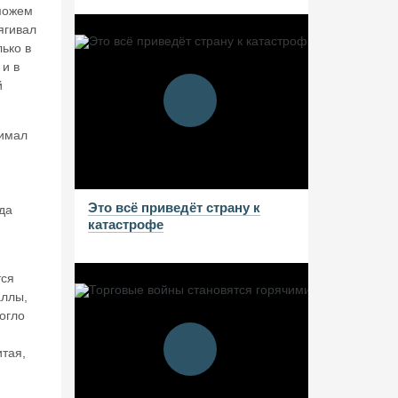
можем
ягивал
лько в
 и в
й
нимал
Это всё приведёт страну к
да
катастрофе
тся
аллы,
огло
тая,