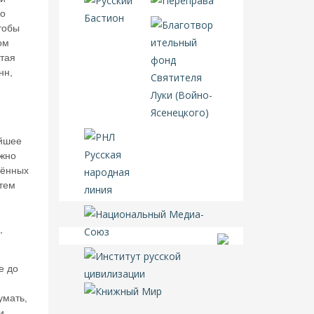
до
чтобы
ом
итая
нн,
ейшее
ожно
инённых
 тем
,
е до
умать,
и