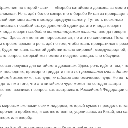
бражения по второй части —
«Борьба китайского дракона за место 
 олимпа»
. Речь идёт более конкретно о борьбе Китая за превращен
жной единицы
юаня
в международную валюту. Тут есть несколько
писывают особый статус денежной единицы: это иногда говорят
 иногда говорят
свободно конвертируемая валюта
, иногда говорят
люта
. Здесь эти понятия пересекаются, но это не синонимы. Пока, 
 отрезке времени речь идёт о том, чтобы юань превратился в рез
м, будет ли юань валютой действительно мировой, международной, 
это вопрос, который мы немного позднее специально обсудим.
совая ловушка для китайского дракона»
. Здесь речь идёт о том, чт
и последних, примерно тридцати пяти лет
развивался очень динам
айской экономике, как чуде, китайское экономическое чудо. Но вот 
детелями того, что это китайское чудо может не сегодня-завтра
твенно, возникает вопрос: как выстраивать Российской Федерации с
?
с мировым экономическим лидером, который сумеет преодолеть ка
оречия и проблемы, и соответственно, уцепившись за Китай, мы с
вверх или вперёд.
ь за Китай, мы можем вместе с Китаем пойти на дно.