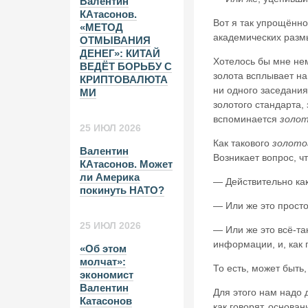
Валентин
КАтасонов.
Вот я так упрощённ
«МЕТОД
академических разм
ОТМЫВАНИЯ
ДЕНЕГ»: КИТАЙ
Хотелось бы мне нем
ВЕДЁТ БОРЬБУ С
золота всплывает на
КРИПТОВАЛЮТА
ни одного заседания
МИ
золотого стандарта, 
вспоминается
золот
25 ИЮЛ 2026
Как такового
золото
Валентин
Возникает вопрос, чт
КАтасонов. Может
ли Америка
— Действительно как
покинуть НАТО?
— Или же это просто
25 ИЮЛ 2026
— Или же это всё-та
информации, и, как 
«Об этом
молчат»:
То есть, может быть
экономист
Валентин
Для этого нам надо 
Катасонов
как говорят, основа