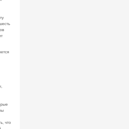
ту
шесть
ов
ит
яется
ы,
орые
мы
ь, что
й