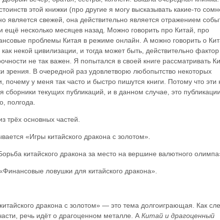
стоинств этой книжки (про другие я могу высказывать какие-то сомн
но является свежей, она действительно является отражением собы
 ещё несколько месяцев назад. Можно говорить про Китай, про
ансовые проблемы Китая в режиме онлайн. А можно говорить о Кит
, как некой цивилизации, и тогда может быть, действительно фактор
очности не так важен. Я попытался в своей книге рассматривать Ки
очки зрения. В очередной раз удовлетворю любопытство некоторых
, почему у меня так часто и быстро пишутся книги. Потому что эти 
я сборники текущих публикаций, и в данном случае, это публикации
, полгода.
из трёх основных частей.
вается «Игры китайского дракона с золотом».
орьба китайского дракона за место на вершине валютного олимпа
«Финансовые ловушки для китайского дракона».
китайского дракона с золотом»
— это тема долгоиграющая. Как сл
части, речь идёт о драгоценном металле. А
Китай и драгоценный