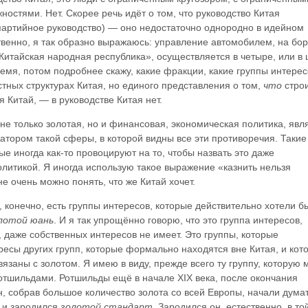
остями. Нет. Скорее речь идёт о том, что руководство Китая
партийное руководство) — оно недостаточно однородно в идейном
твенно, я так образно выражаюсь: управление автомобилем, на бор
Китайская народная республика», осуществляется в четыре, или в 
время, потом подробнее скажу, какие фракции, какие группы интерес
стных структурах Китая, но единого представления о том,
что
стро
я Китай, — в руководстве Китая нет.
 не только золотая, но и финансовая, экономическая политика, явл
тором такой сферы, в которой видны все эти противоречия. Такие
ые иногда как-то провоцируют на то, чтобы назвать это даже
литикой. Я иногда использую такое выражение «казнить нельзя
не очень можно понять, что же Китай хочет.
, конечно, есть группы интересов, которые действительно хотели б
лотой юань
. И я так упрощённо говорю, что это группа интересов,
, даже собственных интересов не имеет. Это группы, которые
есы других групп, которые формально находятся вне Китая, и кот
язаны с золотом. Я имею в виду, прежде всего ту группу, которую 
отшильдами. Ротшильды ещё в начале XIX века, после окончания
, собрав большое количество золота со всей Европы, начали думат
к и зародился
золотой стандарт
. Зародился он, естественно, в то