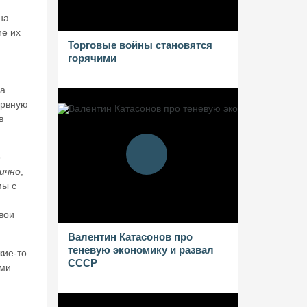
на
ие их
Торговые войны становятся
горячими
на
ервную
в
о
ично
,
мы с
вои
Валентин Катасонов про
теневую экономику и развал
кие-то
СССР
ами