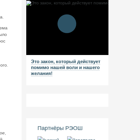
а.
тема
было
рос
Это закон, который действует
ого.
помимо нашей воли и нашего
желания!
Партнёры РЭОШ
ое
,
ий