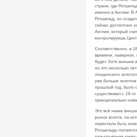
стране, где Ротшил
именно в Англии. В 
Ротшильд, он создал
сейчас достаточно х
Англии, который счи
контролируешь Центр
Соответственно, в
1
времени, наверное, и
будет. Хотя внешне в
но это несколько ле
лондонского золотог
уже больше золотом 
прошлый год, было о
существовал с 19-го
принципиально нова
Это всё некие внешн
рынок золота, на кот
перестали быть хозя
Ротшильды пытаются,
разыгрывания каких