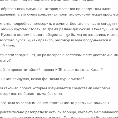
о обрисовываю ситуацию, которая является не предметом чисто
ышлений, а это очень конкретная политико-экономическая проблем
ножко подробнее поговорить о золоте. Достаточно часто сегодня 
 разных круглых столах, во время разных дискуссий. Пожалуй, не 
 Русского экономического общества, где бы мы не затрагивали воп
золотого рубля, и, как правило, разговор всегда продолжается и
ой юань
.
го юаня
сегодня нет, но разговоров о
золотом юане
достаточно мн
о это?
ой-то проект китайский, проект КПК, правительства Китая?
 некая придумка, некая фантазия журналистов?
ки какой-то проект, который озвучивается средствами массовой
говорится, не бывает дыма без огня.
, всё-таки за золотым юанем стоят какие-то реальные замыслы.
действительно разобраться: есть ли вообще, какое-то
металлическ
ние для разговоров о
золотом юане
. Формально вроде бы основан