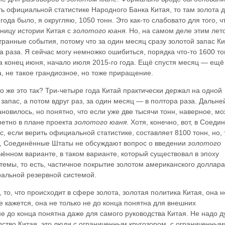
ить официальной статистике Народного Банка Китая, то там золота 
года было, я округляю, 1050 тонн. Это как-то слабовато для того, 
ницу истории Китая с
золотого юаня
. Но, на самом деле этим лет
транные события, потому что за один месяц сразу золотой запас К
а раза. Я сейчас могу немножко ошибиться, порядка что-то 1600 то
а конец июня, начало июля 2015-го года. Ещё спустя месяц — ещё
 не такое грандиозное, но тоже приращение.
то же это так? Три-четыре года Китай практически держал на одной
 запас, а потом вдруг раз, за один месяц — в полтора раза. Дальн
овилось, но понятно, что если уже две тысячи тонн, наверное, м
ретно в плане проекта
золотого юаня
. Хотя, конечно, вот, в Соед
с, если верить официальной статистике, составляет 8100 тонн, но,
о, Соединённые Штаты не обсуждают вопрос о введении
золотого
ечённом варианте, в таком варианте, который существовал в эпоху
темы, то есть, частичное покрытие золотом американского доллара
альной резервной системой.
 то, что происходит в сфере золота, золотая политика Китая, она н
е кажется, она не только не до конца понятна для внешних
е до конца понятна даже для самого руководства Китая. Не надо д
одство Китая, это люди с ограниченным кругозором, с ограниченным