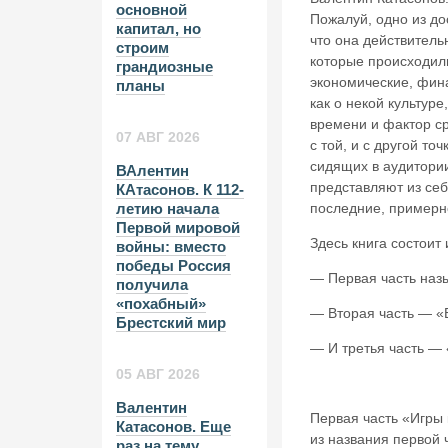
основной
Пожалуй, одно из до
капитал, но
что она действитель
строим
которые происходили
грандиозные
экономические, фин
планы
как о некой культуре
времени и фактор ср
07 АВГ 2026
с той, и с другой т
сидящих в аудитории
ВАлентин
представляют из себ
КАтасонов. К 112-
последние, примерно
летию начала
Первой мировой
Здесь книга состоит 
войны: вместо
победы Россия
— Первая часть назы
получила
«похабный»
— Вторая часть — «Б
Брестский мир
— И третья часть — 
05 АВГ 2026
Валентин
Первая часть
«Игры 
Катасонов. Еще
из названия первой 
раз на тему