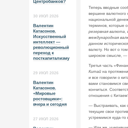
Центробанков?
Теперь вводные соо
вершине валютного
30 ИЮЛ 2026
национальной дене
терминов, которые о
Валентин
Катасонов.
резервная валюта
,
Искусственный
международная ва
интеллект —
данном историческом
революционный
валюту. Но вот о то
переход к
широком смысле, — 
посткапитализму
Третья часть
«Финан
Китай
на протяжени
29 ИЮЛ 2026
и все говорили о кит
Валентин
вами становимся сви
Катасонов.
кончиться. Соответс
«Мировые
отношения с Китаем
ростовщики»:
вчера и сегодня
— Выстраивать, как 
текущие свои против
устремимся куда-то 
27 ИЮЛ 2026
— Или же, уцепившис