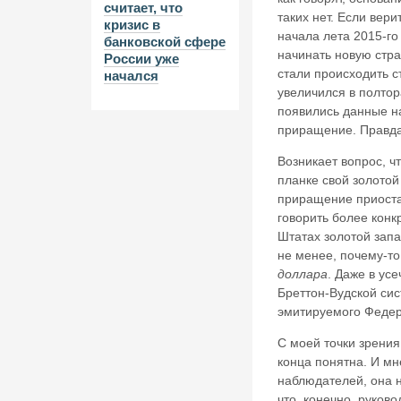
считает, что
таких нет. Если вер
кризис в
начала лета 2015-го 
банковской сфере
начинать новую стра
России уже
стали происходить с
начался
увеличился в полтор
появились данные н
приращение. Правда,
Возникает вопрос, ч
планке свой золотой
приращение приостан
говорить более конк
Штатах золотой запа
не менее, почему-т
доллара
. Даже в ус
Бреттон-Вудской сис
эмитируемого Федер
С моей точки зрения,
конца понятна. И мн
наблюдателей, она н
что, конечно, руков