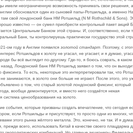
ьды имели неограниченную возможность принимать свои решения, 
Англии обосновался один из сыновей папы-Ротшильда, а именно Н
 там свой лондонский банк НМ Ротшильд (N M Rothschild & Sons). Э
орошо известно — он сумел приобрести контрольный пакет акций 
тается Центральным Банком этой страны. И, соответственно, если 
альный Банк, ты контролируешь практически государство этой стр
821
-ом году в
Англии
появился
золотой стандарт
. Поэтому, с этог
нтерес Ротшильдов к золоту не угасал, не угасает, и я думаю, угас
роде бы всё выглядит по-другому. Где-то, я боюсь соврать, в каком 
т назад, Лондонский банк НМ Ротшильд заявил о том, что он выходит
о фиксинга. То есть, некоторые это интерпретировали так, что Рот
не занимаются, в золото они больше не играют. После этого, это у
бъявлено о том, что старый золотой лондонский фиксинг, который
 года, вообще демонтируется, и вместо него создаётся некая
я система ценообразования на золото.
ие события, которые призваны создать впечатление, что сегодня е
ором, если Ротшильды и присутствуют, то просто одни из многих, ч
евами этого рынка жёлтого металла. Это, конечно, не так. И я дума
 прежде всего, использовать Китай в качестве своего плацдарма 
-то геополитических комбинаций. Но главные акционеры Федераль