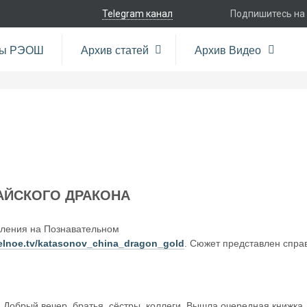
Telegram канал
Подпишитесь на
ры РЭОШ
Архив статей
Архив Видео
АЙСКОГО ДРАКОНА
ления на Познавательном
telnoe.tv/katasonov_china_dragon_gold
. Сюжет представлен спра
: Добрый вечер, братья, сёстры, коллеги. Вышла очередная книжка.