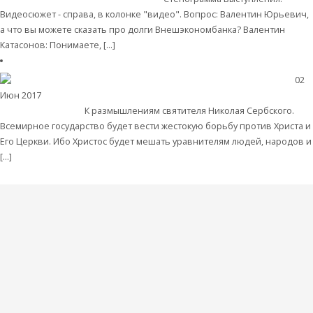
Видеосюжет - справа, в колонке "видео". Вопрос: Валентин Юрьевич,
а что вы можете сказать про долги Внешэкономбанка? Валентин
Катасонов: Понимаете, […]
Читать далее
02
Июн 2017
Христианство
В. Ю. Катасонов. О «Едином Мире» и «единой
мировой религии»
К размышлениям святителя Николая Сербского.
Всемирное государство будет вести жестокую борьбу против Христа и
Его Церкви. Ибо Христос будет мешать уравнителям людей, народов и
[…]
Читать далее