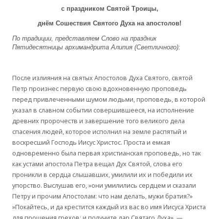
с праздником Святой Троицы,
днём Сошествия Святого Духа на апостолов!
По традиции, представляем Слово на праздник
Пятидесятницы архимандрита Алипия (Светличного):
После излияния на святых Апостолов Духа Святого, святой
Петр произнес первую свою вдохновенную проповедь
перед привлеченными шумом людьми, проповедь, в которой
указал в славном событии совершившееся, на исполнение
древних пророчеств и завершение того великого дела
спасения людей, которое исполнил на земле распятый и
воскресший Господь Иисус Христос. Проста и емкая
одновременно была первая христианская проповедь, но так
как устами апостола Петра вещал Дух Святой, слова его
проникли в сердца слышавших, умилили их и победили их
упорство. Выслушав его, »они умилились сердцем и сказали
Петру и прочим Апостолам: что нам делать, мужи братия?»
»Покайтесь, и да крестится каждый из вас во имя Иисуса Христа
для прощения грехов; и получите дар Святаго Духа», —