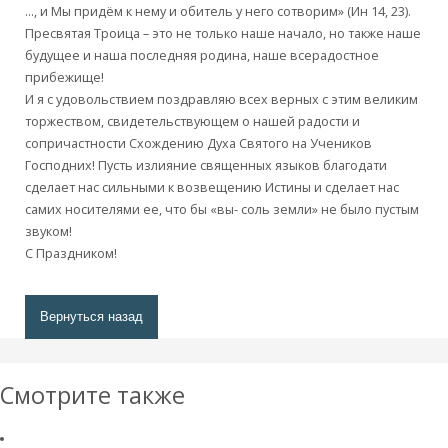
…, и Мы придём к нему и обитель у него сотворим» (Ин 14, 23).
Пресвятая Троица – это не только наше начало, но также наше
будущее и наша последняя родина, наше всерадостное
прибежище!
И я с удовольствием поздравляю всех верных с этим великим
торжеством, свидетельствующем о нашей радости и
сопричастности Схождению Духа Святого на Учеников
Господних! Пусть излияние священных языков благодати
сделает нас сильными к возвещению Истины и сделает нас
самих носителями ее, что бы «вы- соль земли» не было пустым
звуком!
С Праздником!
Вернуться назад
Смотрите также