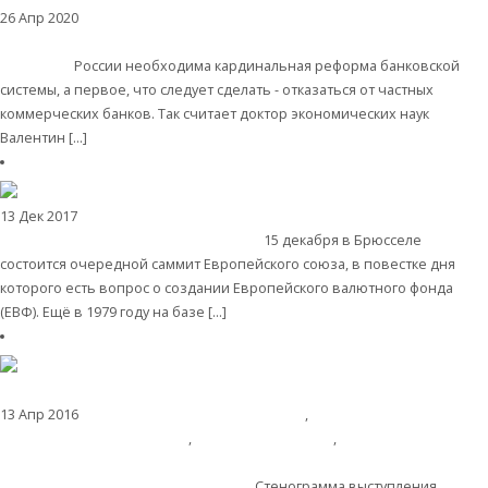
26 Апр 2020
Комментарии, интервью и беседы
Валентин Катасонов:
«Бороться с кризисом нужно кулаком, а у нас всё врастопырку».
Аналитика
России необходима кардинальная реформа банковской
системы, а первое, что следует сделать - отказаться от частных
коммерческих банков. Так считает доктор экономических наук
Валентин […]
Читать далее
13 Дек 2017
Мировая финансовая система
Валентин Катасонов. Европа
создает собственный валютный фонд
15 декабря в Брюсселе
состоится очередной саммит Европейского союза, в повестке дня
которого есть вопрос о создании Европейского валютного фонда
(ЕВФ). Ещё в 1979 году на базе […]
Читать далее
13 Апр 2016
Экономика современной России
,
Международные
экономические отношения
,
Мировая экономика
,
Комментарии,
интервью и беседы
Ответы на вопросы по экономике, политике,
истории. Вып. 8 (Познавательное ТВ)
Стенограмма выступления.