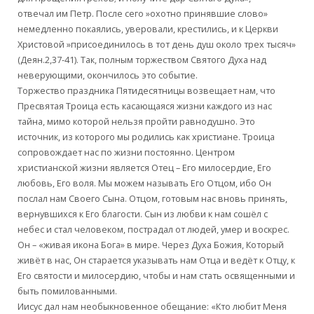
отвечал им Петр. После сего »охотно принявшие слово»
немедленно покаялись, уверовали, крестились, и к Церкви
Христовой »присоединилось в тот день душ около трех тысяч»
(Деян.2,37-41). Так, полным торжеством Святого Духа над
неверующими, окончилось это событие.
Торжество праздника Пятидесятницы возвещает нам, что
Пресвятая Троица есть касающаяся жизни каждого из нас
тайна, мимо которой нельзя пройти равнодушно. Это
источник, из которого мы родились как христиане. Троица
сопровождает нас по жизни постоянно. Центром
христианской жизни является Отец – Его милосердие, Его
любовь, Его воля. Мы можем называть Его Отцом, ибо Он
послал нам Своего Сына. Отцом, готовым нас вновь принять,
вернувшихся к Его благости. Сын из любви к нам сошёл с
небес и стал человеком, пострадал от людей, умер и воскрес.
Он – «живая икона Бога» в мире. Через Духа Божия, Который
живёт в нас, Он старается указывать нам Отца и ведёт к Отцу, к
Его святости и милосердию, чтобы и нам стать освященными и
быть помилованными.
Иисус дал нам необыкновенное обещание: «Кто любит Меня