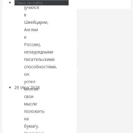
(учился
Искусственный
в
Швейцарии,
интеллект —
Англии
и
революционный
России),
незаурядными
переход к
писательскими
посткапитализму
способностями,
он
успел
29 Июл 2026
Мировая
многие
финансовая олигархия
свои
мысли
Валентин
положить
на
Катасонов.
бумагу.