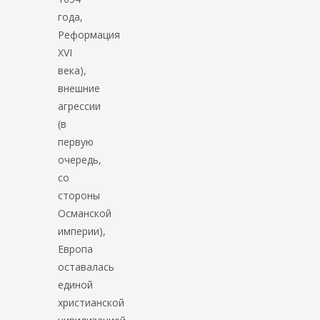
года,
Реформация
XVI
века),
внешние
агрессии
(в
первую
очередь,
со
стороны
Османской
империи),
Европа
оставалась
единой
христианской