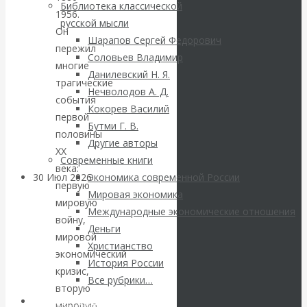
ВАлентин
Библиотека классической
1956.
русской мысли
Он
Катасонов.
Шарапов Сергей Федорович
пережил
Соловьев Владимир
Саммит НАТО в
многие
Данилевский Н. Я.
трагические
Нечволодов А. Д.
Турции: Drang
события
Кокорев Василий
первой
Бутми Г. В.
nach Osten
половины
Другие авторы
ХХ
Современные книги
века:
30 Июл 2026
Банки
Экономика современной России
первую
Мировая экономика
мировую
Международные экономические отношения
Валентин
войну,
Деньги
мировой
Христианство
Катасонов. Кто
экономический
История России
кризис,
определяет
Все рубрики…
вторую
Авторы РЭОШ
мировую