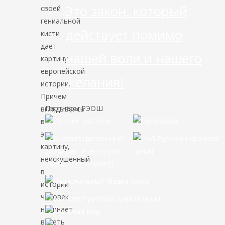
Это закон, который
своей
гениальной
действует помимо
кисти
дает
нашей воли и нашего
картину
европейской
желания!
истории.
Причем
Партнёры РЭОШ
вглядываясь
в
эту
картину,
неискушенный
в
истории
человек
начинает
видеть