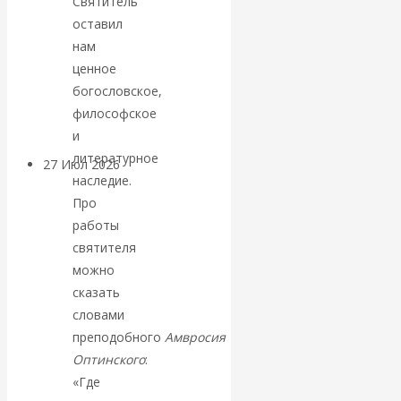
Святитель
«Мировые
оставил
нам
ростовщики»:
ценное
богословское,
вчера и сегодня
философское
и
литературное
27 Июл 2026
Мировая
наследие.
валютная система
Про
работы
Валентин
святителя
можно
КАтасонов.
сказать
словами
«МЕТОД
преподобного
Амвросия
Оптинского
:
ОТМЫВАНИЯ
«Где