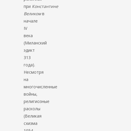
при
Константине
Великом
в
начале
IV
века
(Миланский
эдикт
313
года).
Несмотря
на
многочисленные
войны,
религиозные
расколы
(Великая
схизма
1054