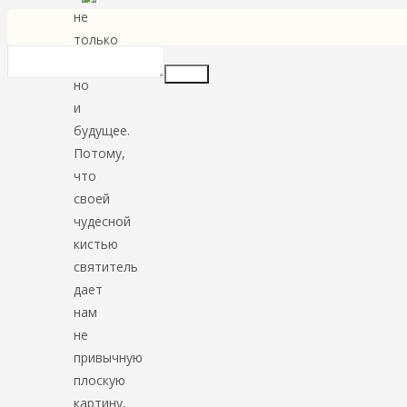
не
только
прошлое,
Insert
но
и
будущее.
Потому,
что
своей
чудесной
кистью
святитель
дает
нам
не
привычную
плоскую
картину,