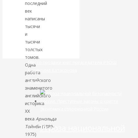
последний
век
банковской
написаны
сфере России
тысячи
и
уже начался
тысячи
толстых
томов.
Место продажи книг председателя РЭОШ
Одна
Валентина Катасонова
работа
английского
Видео
знаменитого
английского
историка
Экономика современной России
ХХ
века
Арнольда
Угроза национальной
Тойнби
(1889-
1975)