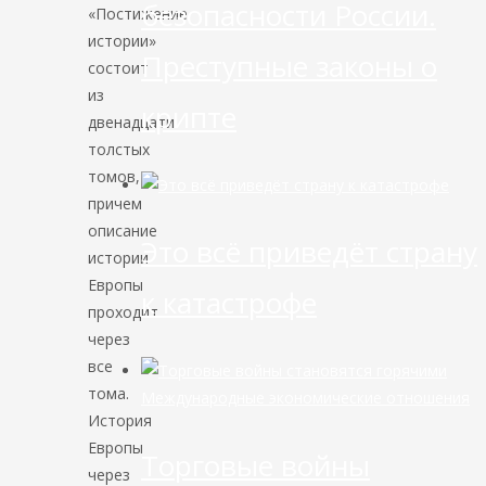
безопасности России.
«Постижение
истории»
Преступные законы о
состоит
из
крипте
двенадцати
толстых
томов,
причем
описание
Это всё приведёт страну
истории
Европы
к катастрофе
проходит
через
все
тома.
Международные экономические отношения
История
Европы
Торговые войны
через