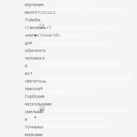
изучение
становятся горячими
многотомника
Тойнби
становиться
«непостижимой»
для
Экономика современной России
обычного
человека.
Валентин Катасонов
А
вот
про теневую экономику
святитель
и развал СССР
Николай
Сербский
несколькими
смелыми
и
Мировая финансовая олигархия
точными
мазками