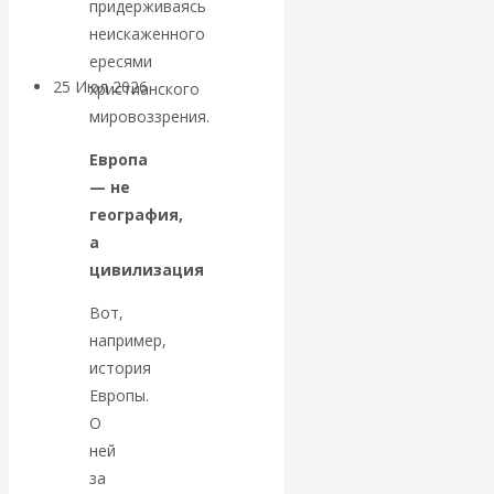
придерживаясь
покинуть НАТО?
неискаженного
ересями
25 Июл 2026
Комментарии,
христианского
интервью и беседы
мировоззрения.
Европа
«Об этом
— не
география,
молчат»:
а
цивилизация
экономист
Вот,
Валентин
например,
история
Катасонов
Европы.
О
считает, что
ней
за
кризис в