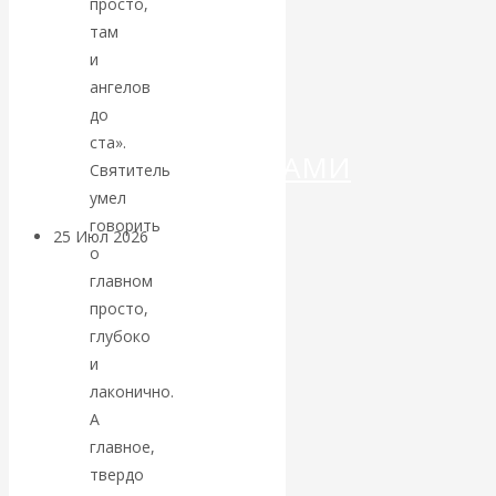
ДЕНЕГ»: КИТАЙ
просто,
там
ВЕДЁТ БОРЬБУ
и
ангелов
С
до
ста».
КРИПТОВАЛЮТАМИ
Святитель
умел
говорить
25 Июл 2026
Геополитика
о
главном
Валентин
просто,
глубоко
КАтасонов.
и
лаконично.
Может ли
А
главное,
Америка
твердо