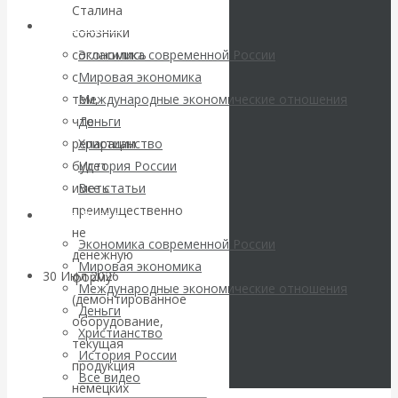
погоду на
Сталина
Архив статей
союзники
финансовых
Экономика современной России
согласились
Мировая экономика
с
рынках?
Международные экономические отношения
тем,
Деньги
что
Минфины хотят
Христианство
репарации
История России
будет
быть главнее
Все статьи
иметь
преимущественно
Центробанков?
Архив Видео
не
Экономика современной России
денежную
Мировая экономика
30 Июл 2026
Цифровая
форму
Международные экономические отношения
экономика
(демонтированное
Деньги
оборудование,
Христианство
текущая
Валентин
История России
продукция
Все видео
Катасонов.
немецких