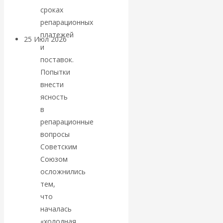
покинуть НАТО?
сроках
репарационных
платежей
25 Июл 2026
Комментарии,
и
интервью и беседы
поставок.
Попытки
«Об этом
внести
ясность
молчат»:
в
репарационные
экономист
вопросы
Советским
Валентин
Союзом
Катасонов
осложнились
тем,
считает, что
что
началась
кризис в
«холодная