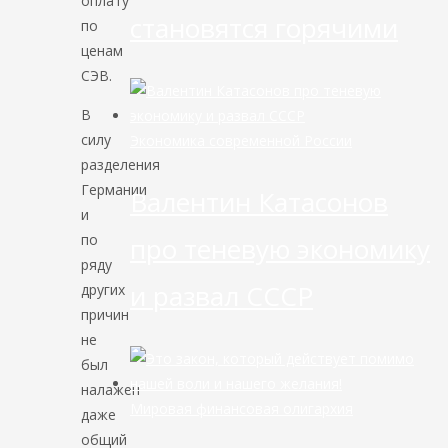
оплату
становятся горячими
по
ценам
СЭВ.
В
силу
Экономика современной России
разделения
Германии
Валентин Катасонов
и
по
про теневую экономику
ряду
и развал СССР
других
причин
не
был
налажен
Мировая финансовая олигархия
даже
общий