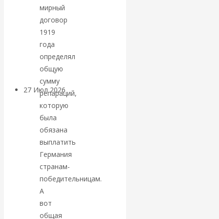
мирный
«Мировые
договор
ростовщики»:
1919
года
вчера и сегодня
определял
общую
сумму
27 Июл 2026
Мировая
репараций,
валютная система
которую
была
Валентин
обязана
выплатить
КАтасонов.
Германия
странам-
«МЕТОД
победительницам.
А
ОТМЫВАНИЯ
вот
общая