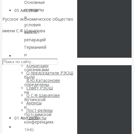
Основные
принципы
05 Авг 2026
Деньги
и
Русское экономическое общество
условия
Валентин
имени С.Ф.Шарапова
выплат
репараций
Катасонов. Еще
Skip to content
Германией
раз на тему
и
РЭОШ
ее
Концепция
блокировки
союзниками
О председателе РЭОШ
были
В.Ю.Катасонове
банковских
определены
Совет РЭОШ
на
О С.Ф.Шарапове
счетов
Ялтинской
Анонсы
и
Пост-релизы
Потсдамской
Контакты
01 Авг 2026
Геополитика
конференциях
Библиотека
1945