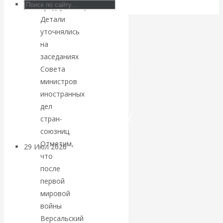
предприятий).
Искусственный
Детали
уточнялись
интеллект —
на
заседаниях
революционный
Совета
министров
переход к
иностранных
дел
посткапитализму
стран-
союзниц.
Отметим,
29 Июл 2026
Мировая
что
финансовая олигархия
после
первой
Валентин
мировой
войны
Катасонов.
Версальский