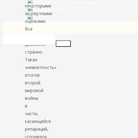
некоторыми
экспертными
оценками.
Все
это
довольно
Insert
странно.
Такая
«невнятность»
итогов
второй
мировой
войны
в
части,
касающейся
репараций,
создавала