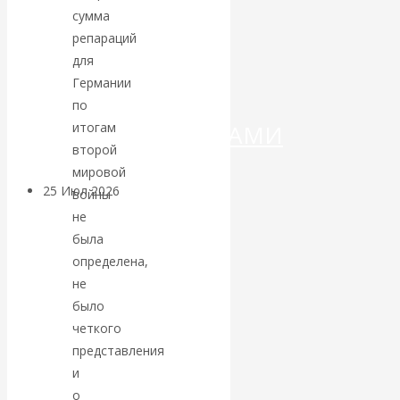
ДЕНЕГ»: КИТАЙ
сумма
репараций
ВЕДЁТ БОРЬБУ
для
Германии
С
по
КРИПТОВАЛЮТАМИ
итогам
второй
мировой
25 Июл 2026
Геополитика
войны
не
Валентин
была
определена,
КАтасонов.
не
было
Может ли
четкого
представления
Америка
и
о