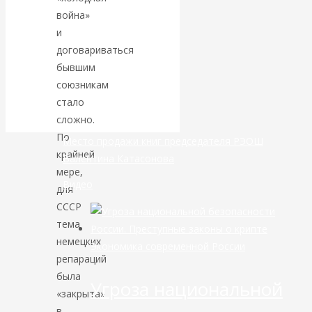
война»
банковской
и
договариваться
сфере России
бывшим
союзникам
уже начался
стало
сложно.
По
Место продажи книг председателя РЭОШ
крайней
Валентина Катасонова
мере,
Видео
для
СССР
тема
немецких
Экономика современной России
репараций
была
Угроза национальной
«закрыта»
в