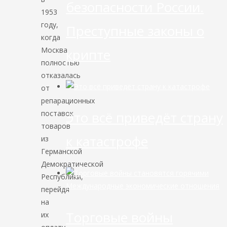
безопасности России.
1953
году,
Преступные законы о
когда
Москва
крипте
полностью
отказалась
от
репарационных
Это всё приведёт страну
поставок
товаров
к катастрофе
из
Германской
Демократической
Республики,
Международные экономические отношения
перейдя
на
Торговые войны
их