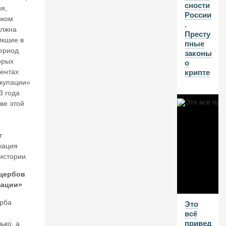
н
сности
я,
о
России
иком
в.
.
олжна
Е
Престу
икшие в
щ
пные
период
е
законы
р
орых
о
аз
ентах
крипте
н
ккупации»
а
3 года
те
ве этой
м
у
б
т
л
кация
о
к
истории.
и
ущербов
р
пации»
о
в
рба
Это
к
всё
и
привед
б
ько, а