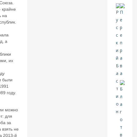
д
 Союза.
е
 крайне
л
ь на
я
спублик.
ет
я
п
чала
ог
о
д, а
д
у
блики
н
ми, их
а
ф
оду
и
и были
н
1991
а
989 году.
н
с
о
ии можно
в
т: для
ы
х
ба за
р
 взять не
ы
а 2013-й