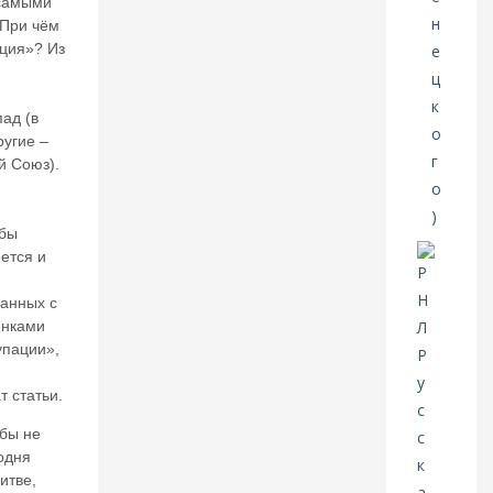
 самыми
е
 При чём
нт
ация»? Из
и
н
К
ат
ад (в
ас
ругие –
о
й Союз).
н
о
в.
 бы
И
ется и
ск
ус
анных с
ст
енками
в
е
упации»,
н
н
 статьи.
ы
й
 бы не
и
годня
нт
итве,