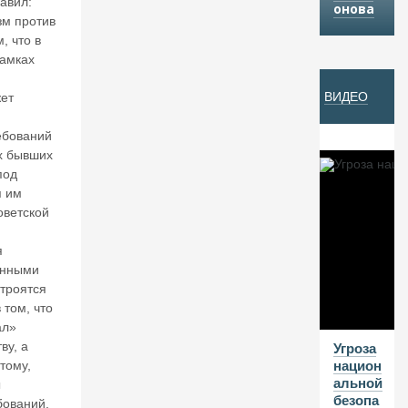
равил:
онова
Й
м против
, что в
амках
05
ВИДЕО
ет
А
В
ебований
Г
х бывших
20
под
26
я им
оветской
В
а
я
л
онными
е
троятся
нт
 том, что
и
н
ал»
К
ву, а
Угроза
ат
тому,
национ
ас
альной
ы
о
безопа
бований,