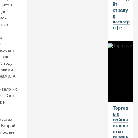
ёт
а
, что в
страну
н
для
к
к
ие»
катастр
о
итые
офе
в
 —
ск
ю,
и
ие
х
исходят
с
ровню
ч
ет
9 году
о
такими
в
нами. А
в
ивело их
01
е. Этот
А
к и
В
Торгов
ые
Г
арства
войны
20
станов
 Второй
26
ятся
и более
горячи