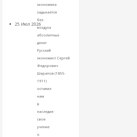
покинуть НАТО?
экономика
задыхается
без
25 Июл 2026
Комментарии,
воздуха
интервью и беседы
абсолютных
денег
«Об этом
Русский
экономист Сергей
молчат»:
Федорович
Шарапов (1855-
экономист
1911)
оставил
Валентин
нам
в
Катасонов
наследие
считает, что
свое
учение
кризис в
о