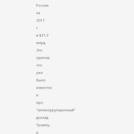
России
за
2017
г.
в $31,3
млрд.
Это
притом,
что
уже
было
известно
и
про
"антикоррупционный"
доклад
Трампу,
и