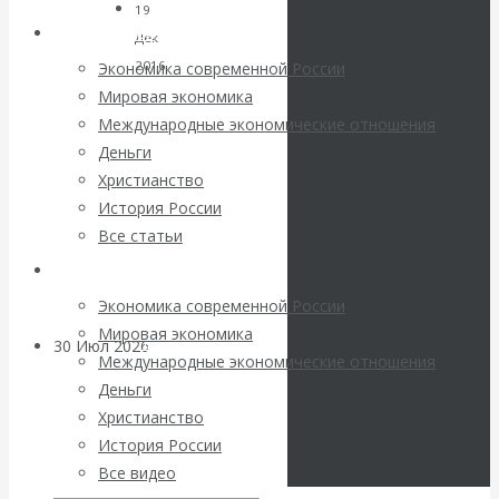
Twitter
погоду на
19
Архив статей
Дек
финансовых
2016
Экономика современной России
ЦБ
Деньги
Мировая экономика
рынках?
не
Международные экономические отношения
станет
Деньги
Минфины хотят
снижать
Христианство
ставку,
История России
быть главнее
но
Все статьи
даже
Центробанков?
Архив Видео
если
Экономика современной России
снизит,
Мировая экономика
то
30 Июл 2026
Цифровая
Международные экономические отношения
никакого
экономика
Деньги
эффекта
Христианство
от
Валентин
История России
этого
Все видео
не
Катасонов.