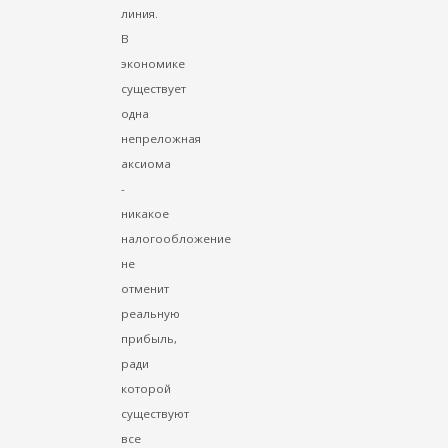
линия.
В
экономике
существует
одна
непреложная
аксиома
-
никакое
налогообложение
не
отменит
реальную
прибыль,
ради
которой
существуют
все