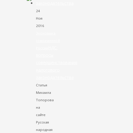
24
Ноя
2016
Экономика
современной
НДС:
России
вопросы
совершенствования
налогового
законодательства
Статья
Михаила
Топорова
на
сайте
Русская
народная