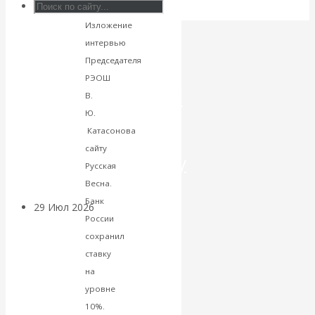
будет
Искусственный
Изложение
интервью
интеллект —
Председателя
РЭОШ
революционный
В.
Ю.
переход к
Катасонова
сайту
посткапитализму
Русская
Весна.
Банк
29 Июл 2026
Мировая
России
финансовая олигархия
сохранил
ставку
Валентин
на
уровне
Катасонов.
10%.