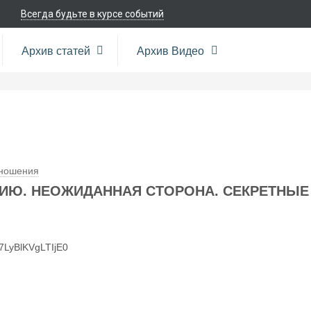
Всегда будьте в курсе событий
Архив статей
Архив Видео
тношения
ЗИЮ. НЕОЖИДАННАЯ СТОРОНА. СЕКРЕТНЫЕ
r7LyBlKVgLTIjE0