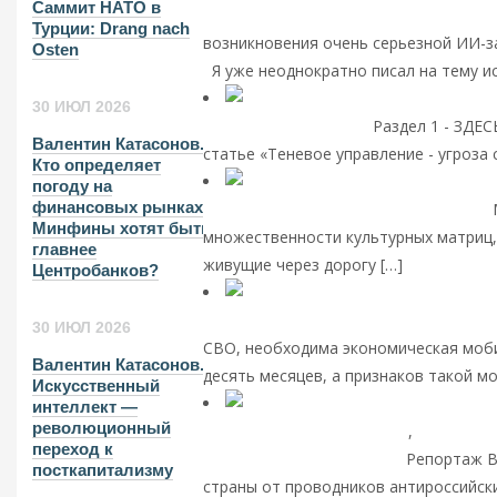
Саммит НАТО в
экономика
Валентин Катасонов. Миров
Турции: Drang nach
возникновения очень серьезной ИИ-з
Osten
Я уже неоднократно писал на тему ис
30 ИЮЛ 2026
управление. Раздел 2.
Раздел 1 - ЗДЕ
Валентин Катасонов.
статье «Теневое управление - угроза
Кто определяет
погоду на
финансовых рынках?
Афанасьев. Постмодерн и парадигмы
Минфины хотят быть
множественности культурных матриц,
главнее
живущие через дорогу […]
Читать дал
Центробанков?
Банки
ВАлентин Катасонов. О не отв
30 ИЮЛ 2026
СВО, необходима экономическая моби
Валентин Катасонов.
десять месяцев, а признаков такой мо
Искусственный
интеллект —
революционный
экономические отношения
,
Интересн
переход к
антироссийским санкциям
Репортаж В
посткапитализму
страны от проводников антироссийски