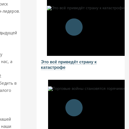
риск
н-лидеров.
ое
едыдущей
ху
нас, а
Это всё приведёт страну к
катастрофе
2
бедить в
малого
ые
к
 нашей
и наши