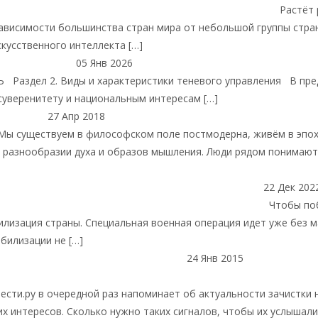
ая панорама искусственного интеллекта: рейтинг стран
Растёт 
ависимости большинства стран мира от небольшой группы стра
кусственного интеллекта […]
Читать далее
05 Янв 2026
Геополитика
Павел Сатлейкин. Тенев
СЬ Раздел 2. Виды и характеристики теневого управления В пр
 суверенитету и национальным интересам […]
Читать далее
27 Апр 2018
Интересные публикации в СМИ
Д. Ю.
Мы существуем в философском поле постмодерна, живём в эпо
 разнообразии духа и образов мышления. Люди рядом понимают 
ее
22 Дек 202
ечающем по обязательствам государства Центробанке
Чтобы по
лизация страны. Специальная военная операция идет уже без 
билизации не […]
Читать далее
24 Янв 2015
Международн
ые публикации в СМИ
Компания из США принуждала воронежцев 
ести.ру в очередной раз напоминает об актуальности зачистки
х интересов. Сколько нужно таких сигналов, чтобы их услышал