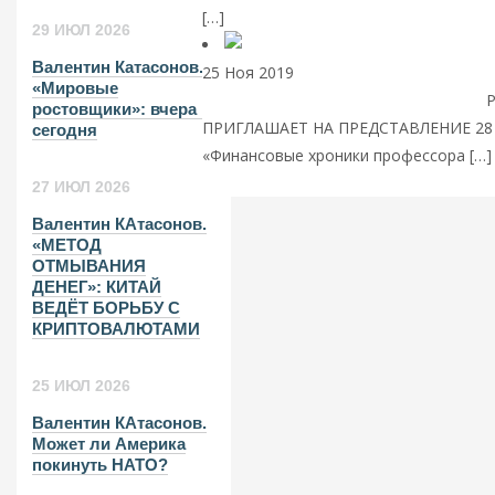
[…]
Читать далее
29 ИЮЛ 2026
Валентин Катасонов.
25 Ноя 2019
Анонсы, пострелизы и со
«Мировые
НОВОЙ КНИГИ В. Ю. КАТАСОНОВА
Р
ростовщики»: вчера и
ПРИГЛАШАЕТ НА ПРЕДСТАВЛЕНИЕ 28 
сегодня
«Финансовые хроники профессора […]
27 ИЮЛ 2026
Валентин КАтасонов.
«МЕТОД
ОТМЫВАНИЯ
ДЕНЕГ»: КИТАЙ
ВЕДЁТ БОРЬБУ С
КРИПТОВАЛЮТАМИ
25 ИЮЛ 2026
Валентин КАтасонов.
Может ли Америка
покинуть НАТО?