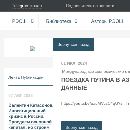
Telegram канал
Подпишитесь на новости
РЭОШ
Библиотека
Авторы РЭОШ
Вернуться назад
01 ИЮЛ 2024
Международные экономические о
Лента Публикаций
ПОЕЗДКА ПУТИНА В А
ДАННЫЕ
07 АВГ 2026
https://youtu.be/uacMVcsC4qU?si=T
Валентин Катасонов.
Инвестиционный
кризис в России.
Проедаем основной
капитал, но строим
Вернуться назад