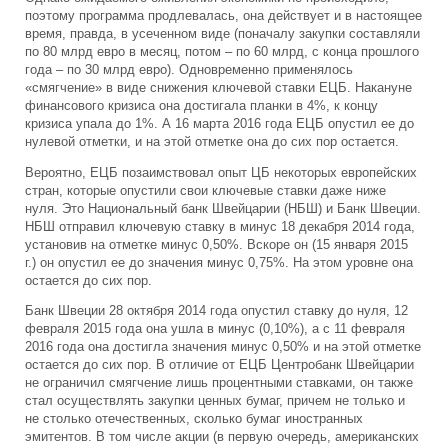
поэтому программа продлевалась, она действует и в настоящее
время, правда, в усеченном виде (поначалу закупки составляли
по 80 млрд евро в месяц, потом – по 60 млрд, с конца прошлого
года – по 30 млрд евро). Одновременно применялось
«смягчение» в виде снижения ключевой ставки ЕЦБ. Накануне
финансового кризиса она достигала планки в 4%, к концу
кризиса упала до 1%. А 16 марта 2016 года ЕЦБ опустил ее до
нулевой отметки, и на этой отметке она до сих пор остается.
Вероятно, ЕЦБ позаимствовал опыт ЦБ некоторых европейских
стран, которые опустили свои ключевые ставки даже ниже
нуля. Это Национальный банк Швейцарии (НБШ) и Банк Швеции.
НБШ отправил ключевую ставку в минус 18 декабря 2014 года,
установив на отметке минус 0,50%. Вскоре он (15 января 2015
г.) он опустил ее до значения минус 0,75%. На этом уровне она
остается до сих пор.
Банк Швеции 28 октября 2014 года опустил ставку до нуля, 12
февраля 2015 года она ушла в минус (0,10%), а с 11 февраля
2016 года она достигла значения минус 0,50% и на этой отметке
остается до сих пор. В отличие от ЕЦБ Центробанк Швейцарии
не ограничил смягчение лишь процентными ставками, он также
стал осуществлять закупки ценных бумаг, причем не только и
не столько отечественных, сколько бумаг иностранных
эмитентов. В том числе акции (в первую очередь, американских