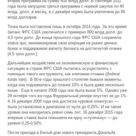
вторая программа на сумму 600 млрд долл. В сентябре 2011
года была запущена третья программа с нормой закупок по 40
млрд. долл. в месяц, а с декабря норма была увеличена до 85
млрд долларов.
Точка была поставлена лишь в октябре 2014 года. За это время
баланс ФРС США увеличился с примерно 800 млрд долл. до
4,5 трлн долл. До конца прошлого года ФРС США сохраняла
status quo, минимизировав свои операции на рынке ценных
бумаг и поддерживая валюту баланса на достигнутой планке
(4,5 трлн долл.).
Дальнейшее воздействие на экономическую и финансовую
ситуацию в стране ФРС США пыталась осуществлять с
помощью такого инструмента, как
ключевая ставка
((federal
funds rate). В 80-е годы прошлого столетия бывали моменты,
когда она поднималась до планки 10% и была даже несколько
выше. Еще в начале 2008 года она была выше 5%. Однако уже
29 октября того же года Федеральный резерв опустил ее до 1%.
А 16 декабря 2008 года она достигла «уровня плинтуса» —
была установлена в диапазоне от нуля до 0,25%. И на таком
уровне она находилась ровно семь лет. 16 декабря 2015 года
впервые ставка была повышена на одну «ступеньку» — до
уровня 0,25-0,50%.
После прихода в Белый дом нового президента
Дональда