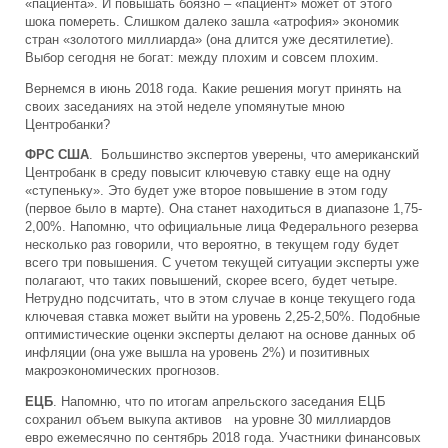
«пациента». И повышать боязно – «пациент» может от этого
шока помереть. Слишком далеко зашла «атрофия» экономик
стран «золотого миллиарда» (она длится уже десятилетие).
Выбор сегодня не богат: между плохим и совсем плохим.
Вернемся в июнь 2018 года. Какие решения могут принять на
своих заседаниях на этой неделе упомянутые мною
Центробанки?
ФРС США
. Большинство экспертов уверены, что американский
Центробанк в среду повысит ключевую ставку еще на одну
«ступеньку». Это будет уже второе повышение в этом году
(первое было в марте). Она станет находиться в диапазоне 1,75-
2,00%. Напомню, что официальные лица Федерального резерва
несколько раз говорили, что вероятно, в текущем году будет
всего три повышения. С учетом текущей ситуации эксперты уже
полагают, что таких повышений, скорее всего, будет четыре.
Нетрудно подсчитать, что в этом случае в конце текущего года
ключевая ставка может выйти на уровень 2,25-2,50%. Подобные
оптимистические оценки эксперты делают на основе данных об
инфляции (она уже вышла на уровень 2%) и позитивных
макроэкономических прогнозов.
ЕЦБ
. Напомню, что по итогам апрельского заседания ЕЦБ
сохранил объем выкупа активов на уровне 30 миллиардов
евро ежемесячно по сентябрь 2018 года. Участники финансовых