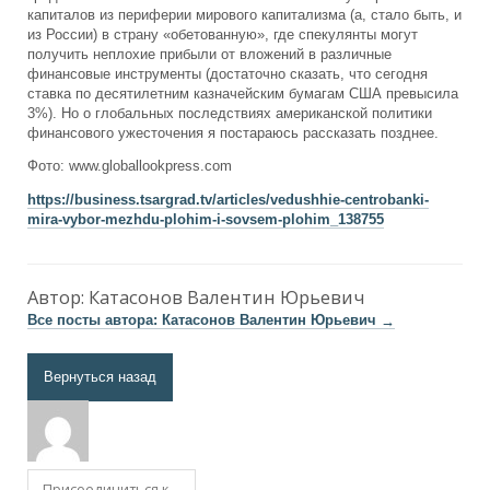
капиталов из периферии мирового капитализма (а, стало быть, и
из России) в страну «обетованную», где спекулянты могут
получить неплохие прибыли от вложений в различные
финансовые инструменты (достаточно сказать, что сегодня
ставка по десятилетним казначейским бумагам США превысила
3%). Но о глобальных последствиях американской политики
финансового ужесточения я постараюсь рассказать позднее.
Фото: www.globallookpress.com
https://business.tsargrad.tv/articles/vedushhie-centrobanki-
mira-vybor-mezhdu-plohim-i-sovsem-plohim_138755
Автор:
Катасонов Валентин Юрьевич
Все посты автора: Катасонов Валентин Юрьевич
→
Вернуться назад