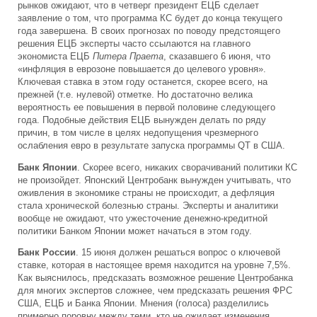
рынков ожидают, что в четверг президент ЕЦБ сделает
заявление о том, что программа КС будет до конца текущего
года завершена. В своих прогнозах по поводу предстоящего
решения ЕЦБ эксперты часто ссылаются на главного
экономиста ЕЦБ
Питера Праета
, сказавшего 6 июня, что
«инфляция в еврозоне повышается до целевого уровня».
Ключевая ставка в этом году останется, скорее всего, на
прежней (т.е. нулевой) отметке. Но достаточно велика
вероятность ее повышения в первой половине следующего
года. Подобные действия ЕЦБ вынужден делать по ряду
причин, в том числе в целях недопущения чрезмерного
ослабления евро в результате запуска программы QT в США.
Банк Японии
. Скорее всего, никаких сворачиваний политики КС
не произойдет. Японский Центробанк вынужден учитывать, что
оживления в экономике страны не происходит, а дефляция
стала хронической болезнью страны. Эксперты и аналитики
вообще не ожидают, что ужесточение денежно-кредитной
политики Банком Японии может начаться в этом году.
Банк России
. 15 июня должен решаться вопрос о ключевой
ставке, которая в настоящее время находится на уровне 7,5%.
Как выяснилось, предсказать возможное решение Центробанка
для многих экспертов сложнее, чем предсказать решения ФРС
США, ЕЦБ и Банка Японии. Мнения (голоса) разделились
примерно поровну между теми, кто не ожидает изменения