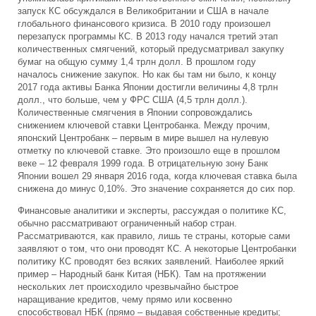
запуск КС обсуждался в Великобритании и США в начале
глобального финансового кризиса. В 2010 году произошел
перезапуск программы КС. В 2013 году начался третий этап
количественных смягчений, который предусматривал закупку
бумаг на общую сумму 1,4 трлн долл. В прошлом году
началось снижение закупок. Но как бы там ни было, к концу
2017 года активы Банка Японии достигли величины 4,8 трлн
долл., что больше, чем у ФРС США (4,5 трлн долл.).
Количественные смягчения в Японии сопровождались
снижением ключевой ставки Центробанка. Между прочим,
японский Центробанк – первым в мире вышел на нулевую
отметку по ключевой ставке. Это произошло еще в прошлом
веке – 12 февраля 1999 года. В отрицательную зону Банк
Японии вошел 29 января 2016 года, когда ключевая ставка была
снижена до минус 0,10%. Это значение сохраняется до сих пор.
Финансовые аналитики и эксперты, рассуждая о политике КС,
обычно рассматривают ограниченный набор стран.
Рассматриваются, как правило, лишь те страны, которые сами
заявляют о том, что они проводят КС. А некоторые Центробанки
политику КС проводят без всяких заявлений. Наиболее яркий
пример – Народный банк Китая (НБК). Там на протяжении
нескольких лет происходило чрезвычайно быстрое
наращивание кредитов, чему прямо или косвенно
способствовал НБК (прямо – выдавая собственные кредиты;