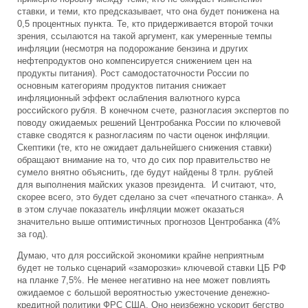
ставки, и теми, кто предсказывает, что она будет понижена на
0,5 процентных пункта. Те, кто придерживается второй точки
зрения, ссылаются на такой аргумент, как умеренные темпы
инфляции (несмотря на подорожание бензина и других
нефтепродуктов оно компенсируется снижением цен на
продукты питания). Рост самодостаточности России по
основным категориям продуктов питания снижает
инфляционный эффект ослабления валютного курса
российского рубля. В конечном счете, разногласия экспертов по
поводу ожидаемых решений Центробанка России по ключевой
ставке сводятся к разногласиям по части оценок инфляции.
Скептики (те, кто не ожидает дальнейшего снижения ставки)
обращают внимание на то, что до сих пор правительство не
сумело внятно объяснить, где будут найдены 8 трлн. рублей
для выполнения майских указов президента. И считают, что,
скорее всего, это будет сделано за счет «печатного станка». А
в этом случае показатель инфляции может оказаться
значительно выше оптимистичных прогнозов Центробанка (4%
за год).
Думаю, что для российской экономики крайне неприятным
будет не только сценарий «заморозки» ключевой ставки ЦБ РФ
на планке 7,5%. Не менее негативно на нее может повлиять
ожидаемое с большой вероятностью ужесточение денежно-
кредитной политики ФРС США. Оно неизбежно ускорит бегство