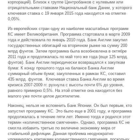
корпораций). Близок к группе Центробанков с нулевыми или
отрицательными ставками Национальный банк Дании, у которого
ключевая ставка с 19 января 2015 года находится на отметке
0,05%.
Из европейских стран одну из наиболее масштабных программ
КС имеет Великобритания. Программа стартовала в марте 2009
года и действовала по январь 2010 года. Банк Англии закупил
государственных облигаций на вторичном рынке на сумму 200
млрд фунтов. Затем программа была возобновлена в октябре
2011 года и продолжалась по май того же года (еще 125 млрд.
фунтов). Банк Англии периодически возвращался к закупкам
бумаг. К концу прошлого года на балансе Банка Англии
суммарный объем бумаг, закупленных в рамках КС, составил
435 млрд. фунтов. Ключевая ставка Банка Англии во время
кризиса 2007-2009 гг. рухнула с высоты почти 6% до уровня,
равного примерно 0,5%. На этой отметке она находится без
малого уже почти целое десятилетие.
Наконец, нельзя не вспомнить Банк Японии. Он был первым, кто
запустил программу КС. Это было еще в 2001 году, и программа
продолжалась в течение пяти лет. Именно тогда и родился этот
термин «количественное смягчение». Однако, программа КС не
смогла избавить третью по величине экономику мира от
стабильной дефляции. Данная проблема неоднократно
упоминалась критиками количественного смягчения, поскольку