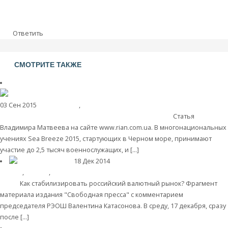
Ответить
СМОТРИТЕ ТАКЖЕ
03 Сен 2015
Геополитика
,
Интересные публикации в СМИ
Дух войны. В
Черном море стартуют военно-морские учения НАТО
Статья
Владимира Матвеева на сайте www.rian.com.ua. В многонациональных
учениях Sea Breeze 2015, стартующих в Черном море, принимают
участие до 2,5 тысяч военнослужащих, и […]
Читать далее
18 Дек 2014
Экономика современной
России
,
Деньги
,
Интересные публикации в СМИ
Вакханалия
рубля
Как стабилизировать российский валютный рынок? Фрагмент
материала издания "Свободная пресса" с комментарием
председателя РЭОШ Валентина Катасонова. В среду, 17 декабря, сразу
после […]
Читать далее