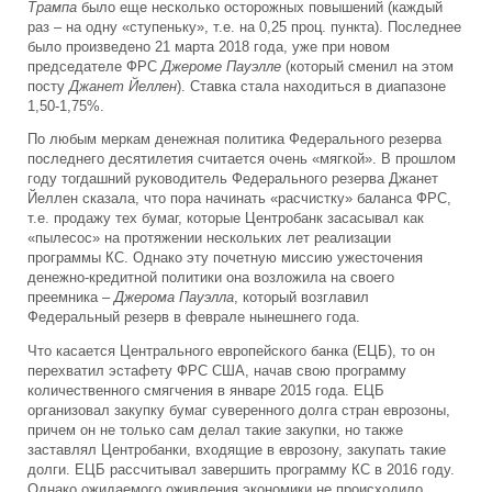
Трампа
было еще несколько осторожных повышений (каждый
раз – на одну «ступеньку», т.е. на 0,25 проц. пункта). Последнее
было произведено 21 марта 2018 года, уже при новом
председателе ФРС
Джероме Пауэлле
(который сменил на этом
посту
Джанет Йеллен
). Ставка стала находиться в диапазоне
1,50-1,75%.
По любым меркам денежная политика Федерального резерва
последнего десятилетия считается очень «мягкой». В прошлом
году тогдашний руководитель Федерального резерва Джанет
Йеллен сказала, что пора начинать «расчистку» баланса ФРС,
т.е. продажу тех бумаг, которые Центробанк засасывал как
«пылесос» на протяжении нескольких лет реализации
программы КС. Однако эту почетную миссию ужесточения
денежно-кредитной политики она возложила на своего
преемника –
Джерома Пауэлла
, который возглавил
Федеральный резерв в феврале нынешнего года.
Что касается Центрального европейского банка (ЕЦБ), то он
перехватил эстафету ФРС США, начав свою программу
количественного смягчения в январе 2015 года. ЕЦБ
организовал закупку бумаг суверенного долга стран еврозоны,
причем он не только сам делал такие закупки, но также
заставлял Центробанки, входящие в еврозону, закупать такие
долги. ЕЦБ рассчитывал завершить программу КС в 2016 году.
Однако ожидаемого оживления экономики не происходило,