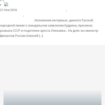
21 Ноя 2016
Экономика современной России
,
Экономическая
история России
,
История России
Не пора ли отправить за решетку
подельников Гайдара?
Изложение интервью, данного Русской
народной линии о скандальном заявлении Кудрина, причинах
развала СССР и подоплеке ареста Улюкаева... На днях экс-министр
финансов России Алексей […]
Читать далее