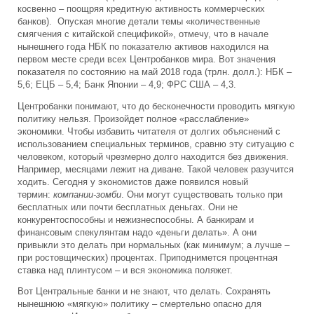
косвенно – поощряя кредитную активность коммерческих
банков). Опуская многие детали темы «количественные
смягчения с китайской спецификой», отмечу, что в начале
нынешнего года НБК по показателю активов находился на
первом месте среди всех Центробанков мира. Вот значения
показателя по состоянию на май 2018 года (трлн. долл.): НБК –
5,6; ЕЦБ – 5,4; Банк Японии – 4,9; ФРС США – 4,3.
Центробанки понимают, что до бесконечности проводить мягкую
политику нельзя. Произойдет полное «расслабление»
экономики. Чтобы избавить читателя от долгих объяснений с
использованием специальных терминов, сравню эту ситуацию с
человеком, который чрезмерно долго находится без движения.
Например, месяцами лежит на диване. Такой человек разучится
ходить. Сегодня у экономистов даже появился новый
термин:
компании-зомби
. Они могут существовать только при
бесплатных или почти бесплатных деньгах. Они не
конкурентоспособны и нежизнеспособны. А банкирам и
финансовым спекулянтам надо «деньги делать». А они
привыкли это делать при нормальных (как минимум; а лучше –
при ростовщических) процентах. Приподнимется процентная
ставка над плинтусом – и вся экономика поляжет.
Вот Центральные банки и не знают, что делать. Сохранять
нынешнюю «мягкую» политику – смертельно опасно для