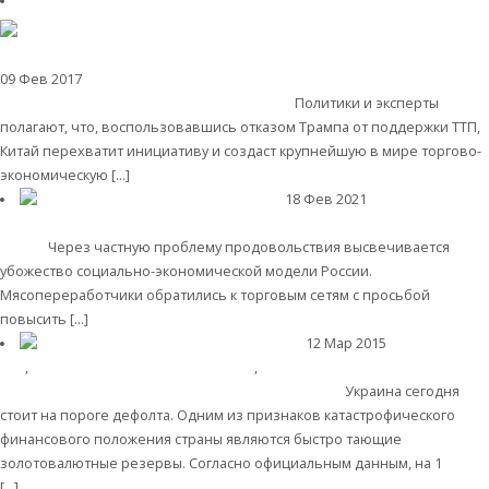
09 Фев 2017
Мировая экономика
В. Ю. Катасонов. Транстихоокеанское
партнёрство: США уходят, Китай приходит
Политики и эксперты
полагают, что, воспользовавшись отказом Трампа от поддержки ТТП,
Китай перехватит инициативу и создаст крупнейшую в мире торгово-
экономическую […]
Читать далее
18 Фев 2021
Экономика современной России
Россия на пороге колбасного
бунта?
Через частную проблему продовольствия высвечивается
убожество социально-экономической модели России.
Мясопереработчики обратились к торговым сетям с просьбой
повысить […]
Читать далее
12 Мар 2015
Пост
дня
,
Мировая финансовая олигархия
,
Мировая
экономика
Рейдерский захват украинского золота
Украина сегодня
стоит на пороге дефолта. Одним из признаков катастрофического
финансового положения страны являются быстро тающие
золотовалютные резервы. Согласно официальным данным, на 1
[…]
Читать далее