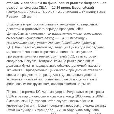
ставкам и операциям на финансовых рынках: Федеральная
резервная система США — 13-14 июня; Европейский
центральный банк – 14 июня; Банк Японии – 15 июня; Банк
России – 15 июня.
В целом в мире просматривается тенденция к завершению
достаточно длительного периода проводившейся
Центробанками политики так называемого
«количественного
смягчения» (quantitative
easing — QE
) и переходу к
«
количественному ужесточению» (quantitative tightening –
QT).
Как известно, целый ряд ведущих ЦБ в ходе последнего
мирового финансового кризиса и после него запустили
программы количественных смягчений (КС), суть которых
сводилась к скупке Центробанками на рынке различных
долговых бумаг и наращиванию объемов денежной массы в
экономике. Одновременно ЦБ снижали процентные ставки по
своим операциям, что приводило к удешевлению денег в
экономике и снижению процентных ставок по депозитам и
финансовым инструментам, обращающимся на рынке.
Первая программа КС была запущена Федеральным резервом
США в разгар финансового кризиса в конце 2008-начале 2009 гг.
Американский Центробанк стал скупать казначейские и
ипотечные бумаги. Первая программа предусматривала закупку
бумаг на сумму 1,7 трлн долл. В 2010 году была запущена