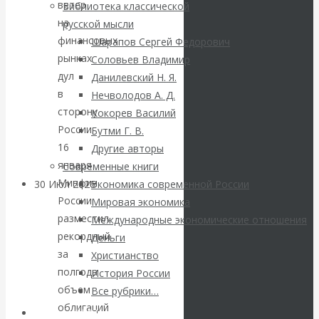
ВАлентин
ветер
Библиотека классической
на
русской мысли
Катасонов.
финансовых
Шарапов Сергей Федорович
рынках
Соловьев Владимир
Саммит НАТО в
дул
Данилевский Н. Я.
в
Нечволодов А. Д.
Турции: Drang
сторону
Кокорев Василий
России.
Бутми Г. В.
nach Osten
16
Другие авторы
января
Современные книги
Минфин
30 Июл 2026
Банки
Экономика современной России
России
Мировая экономика
разместил
Международные экономические отношения
Валентин
рекордный
Деньги
за
Христианство
Катасонов. Кто
полгода
История России
определяет
объем
Все рубрики…
облигаций
Авторы РЭОШ