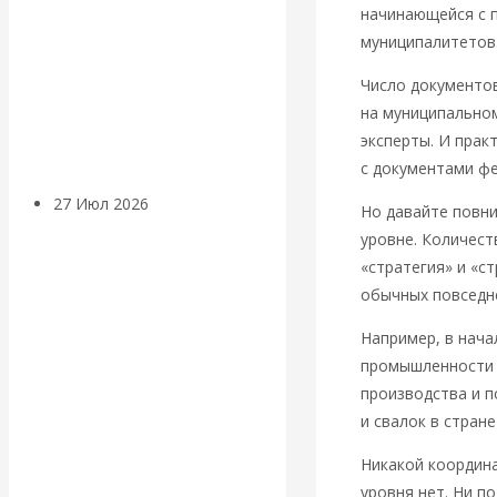
начинающейся с п
«Мировые
муниципалитетов
ростовщики»:
Число документов
на муниципальном
вчера и сегодня
эксперты. И практ
с документами фе
27 Июл 2026
Мировая
Но давайте повн
валютная система
уровне. Количес
«стратегия» и «с
Валентин
обычных повседне
Например, в нача
КАтасонов.
промышленности 
производства и п
«МЕТОД
и свалок в стране
ОТМЫВАНИЯ
Никакой координа
уровня нет. Ни п