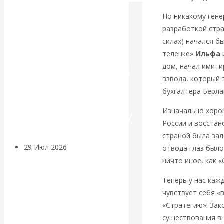
Но никакому гене
Искусственный
разработкой стра
интеллект —
силах) начался б
теленке»
Ильфа
революционный
дом, начал имити
взвода, который 
переход к
бухгалтера Берла
Изначально хоро
посткапитализму
России и восстан
страной была зал
29 Июл 2026
Мировая
отвода глаз было
финансовая олигархия
ничто иное, как 
Теперь у нас каж
Валентин
чувствует себя «
«Стратегию»! Зак
Катасонов.
существования вн