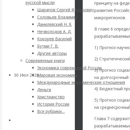
ВАлентин
русской мысли
принципу на феде
Шарапов Сергей Федорович
развития Российс
Катасонов.
Соловьев Владимир
макрорегионов.
Данилевский Н. Я.
Саммит НАТО в
В главе 6 опреде
Нечволодов А. Д.
разрабатываемых
Кокорев Василий
Турции: Drang
Бутми Г. В.
1) Прогноз научн
Другие авторы
nach Osten
2) Стратегически
Современные книги
Экономика современной России
3) Прогноз социа
30 Июл 2026
Банки
Мировая экономика
на долгосрочный 
Международные экономические отношения
4) Бюджетный про
Деньги
Валентин
Христианство
5) Прогноз социа
История России
Катасонов. Кто
на среднесрочный
Все рубрики…
определяет
Глава 7 содержи
Авторы РЭОШ
разрабатываемых