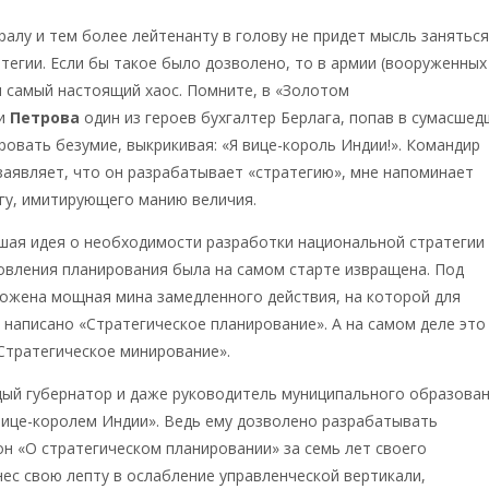
ралу и тем более лейтенанту в голову не придет мысль занятьс
тегии. Если бы такое было дозволено, то в армии (вооруженных
ы самый настоящий хаос. Помните, в «Золотом
и
Петрова
один из героев бухгалтер Берлага, попав в сумасшед
ровать безумие, выкрикивая: «Я вице-король Индии!». Командир
заявляет, что он разрабатывает «стратегию», мне напоминает
гу, имитирующего манию величия.
шая идея о необходимости разработки национальной стратегии
овления планирования была на самом старте извращена. Под
ожена мощная мина замедленного действия, на которой для
 написано «Стратегическое планирование». А на самом деле это
«Стратегическое минирование».
дый губернатор и даже руководитель муниципального образова
вице-королем Индии». Ведь ему дозволено разрабатывать
он «О стратегическом планировании» за семь лет своего
ес свою лепту в ослабление управленческой вертикали,