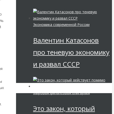
о
ль
Экономика современной России
й
Валентин Катасонов
про теневую экономику
.
и развал СССР
ия
ны
ых
Мировая финансовая олигархия
.
Это закон, который