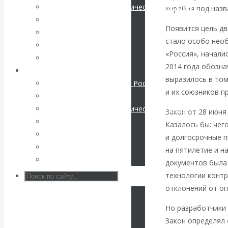
Международные экономические отношения
корабля под назв
КАтасонов. К
Деньги
Появится цель дв
Христианство
стало особо необ
112-летию
История России
«Россия», начали
Все статьи
начала Первой
2014 года обозна
Архив Видео
выразилось в том
Экономика современной России
мировой войны:
и их союзников п
Мировая экономика
Международные экономические отношения
Закон от 28 июня 
вместо победы
Деньги
Казалось бы: чег
Христианство
и долгосрочные п
Россия
История России
на пятилетие и н
Все видео
получила
документов была
технологии конт
«похабный»
отклонений от оп
Но разработчики 
Брестский мир
Закон определял 