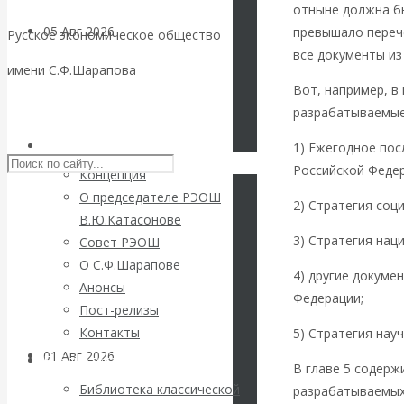
отныне должна бы
05 Авг 2026
Деньги
превышало перече
Русское экономическое общество
все документы из
имени С.Ф.Шарапова
Валентин
Вот, например, в
Skip to content
разрабатываемые
Катасонов. Еще
РЭОШ
1) Ежегодное по
раз на тему
Российской Федер
Концепция
О председателе РЭОШ
2) Стратегия соц
блокировки
В.Ю.Катасонове
3) Стратегия нац
Совет РЭОШ
банковских
О С.Ф.Шарапове
4) другие докуме
Анонсы
счетов
Федерации;
Пост-релизы
Контакты
5) Стратегия нау
01 Авг 2026
Геополитика
Библиотека
В главе 5 содерж
Библиотека классической
разрабатываемых