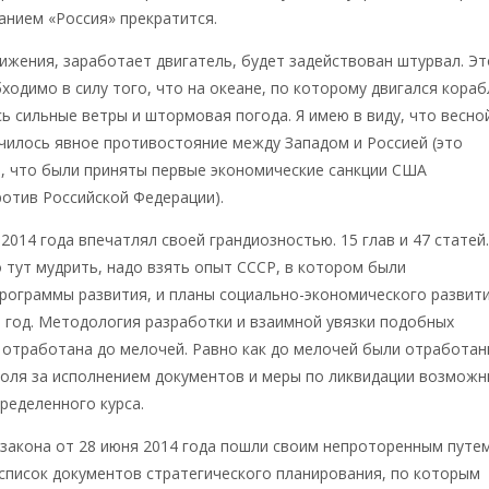
анием «Россия» прекратится.
ижения, заработает двигатель, будет задействован штурвал. Эт
ходимо в силу того, что на океане, по которому двигался кораб
сь сильные ветры и штормовая погода. Я имею в виду, что весно
чилось явное противостояние между Западом и Россией (это
, что были приняты первые экономические санкции США
ротив Российской Федерации).
2014 года впечатлял своей грандиозностью. 15 глав и 47 статей
о тут мудрить, надо взять опыт СССР, в котором были
рограммы развития, и планы социально-экономического развит
а год. Методология разработки и взаимной увязки подобных
 отработана до мелочей. Равно как до мелочей были отработа
роля за исполнением документов и меры по ликвидации возможн
ределенного курса.
закона от 28 июня 2014 года пошли своим непроторенным путем
список документов стратегического планирования, по которым