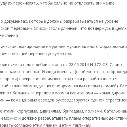
буду их перечислять, чтобы сильно не отвлекать внимание
— о документах, которые должны разрабатываться на уровне
ской Федерации. Список столь длинный, что воздержусь в целях
числения.
гическое планирование на уровне муниципального образования
впечатляющий перечень документов.
водить читателя в дебри закона от 28.06.2014 N 172-ФЗ. Слово
ло к нам от военных. И люди военные (особенно те, кто проход
ое время) прекрасно понимают: стратегия разрабатывается
 штабе главнокомандующего вооруженными силами (армией). Вс
ики от больших генералов и кончая капитанами — командирами
ми — командирами взводов руководствуются единой стратегией
нтами, корпусами, дивизиями, бригадами, полками, батальонам
ми можно и должно разрабатывать планы оперативных действий
твовать согласно этим планам и этим тактикам.