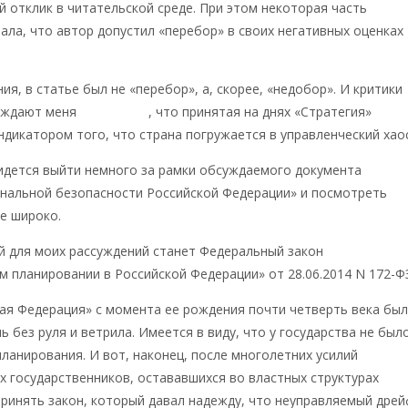
 отклик в читательской среде. При этом некоторая часть
ала, что автор допустил «перебор» в своих негативных оценках
ия, в статье был не «перебор», а, скорее, «недобор». И критики
уждают меня
объяснить
, что принятая на днях «Стратегия»
ндикатором того, что страна погружается в управленческий хаос
идется выйти немного за рамки обсуждаемого документа
ональной безопасности Российской Федерации» и посмотреть
е широко.
й для моих рассуждений станет Федеральный закон
м планировании в Российской Федерации» от 28.06.2014 N 172-Ф
ая Федерация» с момента ее рождения почти четверть века бы
ь без руля и ветрила. Имеется в виду, что у государства не был
 планирования. И вот, наконец, после многолетних усилий
 государственников, остававшихся во властных структурах
принять закон, который давал надежду, что неуправляемый дре