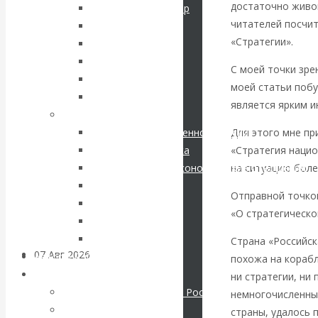
кризис в России.
достаточно живой
Соловьев Владимир
читателей посчит
Данилевский Н. Я.
Проедаем
«Стратегии».
Нечволодов А. Д.
Кокорев Василий
С моей точки зрен
основной
Бутми Г. В.
моей статьи поб
Другие авторы
капитал, но
является ярким и
Современные книги
Для этого мне пр
Экономика современной России
строим
«Стратегия наци
Мировая экономика
на ситуацию боле
Международные экономические отношения
грандиозные
Деньги
Отправной точко
Христианство
планы
«О стратегическо
История России
Все рубрики…
Страна «Российск
07 Авг 2026
Постижение
Авторы РЭОШ
похожа на корабл
истории
Архив статей
ни стратегии, ни
Экономика современной России
немногочисленных
Мировая экономика
ВАлентин
страны, удалось 