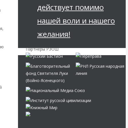
действует помимо
и
нашей воли и нашего
я,
желания!
ию
Партнёры РЭОШ
й