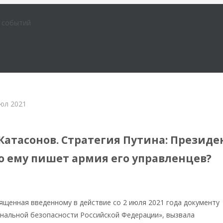
е событий
юл 2021
менной России
Катасонов. Стратегия Путина: Президе
то ему пишет армия его управленцев?
ященная введенному в действие со 2 июля 2021 года документу
нальной безопасности Российской Федерации», вызвала