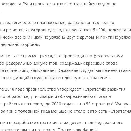
резидента РФ и правительства и кончающейся на уровне
.
 стратегического планирования, разработанных только
 и региональном уровне, сегодня превышает 54 000, подсчитал
ически все они никак не увязаны друг с другом. И почти не увяз
дерального уровня.
имательнее присмотримся, что происходит на федеральному
тво федеральных документов, содержащих красивые слова
тратегический», зашкаливает. Оказывается, для выполнения сам
вных функций государству сегодня нужна «стратегия».
ле 2018 года правительство утверждает «Стратегию развития
по обработке, утилизации и обезвреживанию отходов
отребления на период до 2030 года» — на 58 страницах! Мусора
 за три с половиной года меньше не стало, зато есть «Стратегия
ции в разработке стратегических документов федерального
о показателям, ни по срокам. Полная какофония!