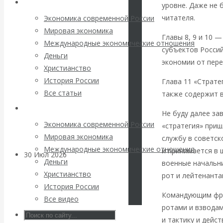
Архив статей
погоду на
уровне. Даже не 
читателя.
Экономика современной России
финансовых
Мировая экономика
Главы 8, 9 и 10 
Международные экономические отношения
рынках?
субъектов Россий
Деньги
экономии от пере
Христианство
Минфины хотят
История России
Глава 11 «Страте
Все статьи
также содержит 
быть главнее
Архив Видео
Не буду далее за
Центробанков?
Экономика современной России
«стратегия» приш
Мировая экономика
службу в советск
Международные экономические отношения
и принимается в
30 Июл 2026
Цифровая
Деньги
военные начальн
экономика
Христианство
рот и лейтенанта
История России
Валентин
Командующим фро
Все видео
ротами и взвода
Катасонов.
и тактику и дейс