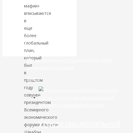
мафии»
банковской
вписываются
в
сфере России
еще
более
уже начался
глобальный
план,
который
Место продажи книг председателя РЭОШ
был
Валентина Катасонова
в
Видео
прошлом
году
озвучен
президентом
Экономика современной России
Всемирного
экономического
Угроза национальной
форума
Клаусом
Швабом
.