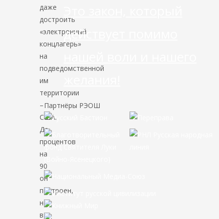
Это закон, который
даже
достроить
действует помимо
«электронный
концлагерь»
нашей воли и нашего
на
подведомственной
желания!
им
территории
–
Партнёры РЭОШ
США.
Да,
процентов
на
90
он
построен,
но
в