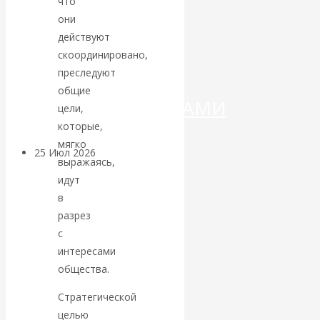
что
ДЕНЕГ»: КИТАЙ
они
ВЕДЁТ БОРЬБУ
действуют
скоординировано,
С
преследуют
общие
КРИПТОВАЛЮТАМИ
цели,
которые,
мягко
25 Июл 2026
Геополитика
выражаясь,
идут
Валентин
в
разрез
КАтасонов.
с
интересами
Может ли
общества.
Америка
Стратегической
целью