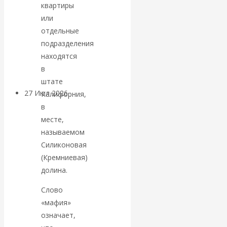
квартиры
«Мировые
или
отдельные
ростовщики»:
подразделения
находятся
вчера и сегодня
в
штате
27 Июл 2026
Мировая
Калифорния,
валютная система
в
месте,
называемом
Валентин
Силиконовая
КАтасонов.
(Кремниевая)
долина.
«МЕТОД
Слово
«мафия»
ОТМЫВАНИЯ
означает,