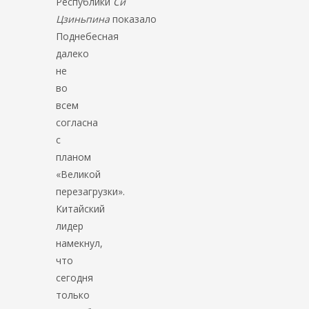
Республики
Си
Цзиньпина
показало
Поднебесная
далеко
не
во
всем
согласна
с
планом
«Великой
перезагрузки».
Китайский
лидер
намекнул,
что
сегодня
только