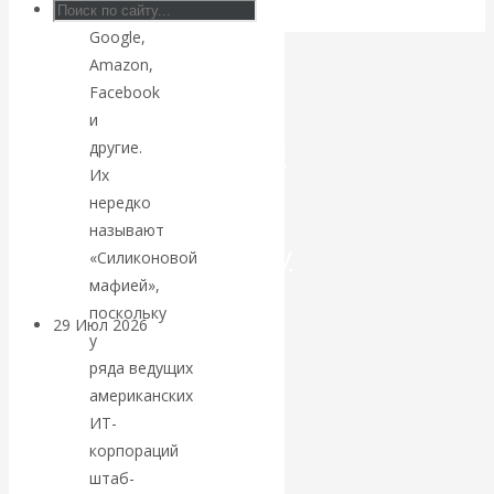
Apple,
Google,
Искусственный
Amazon,
интеллект —
Facebook
и
революционный
другие.
Их
переход к
нередко
называют
посткапитализму
«Силиконовой
мафией»,
поскольку
29 Июл 2026
Мировая
у
финансовая олигархия
ряда ведущих
американских
Валентин
ИТ-
корпораций
Катасонов.
штаб-