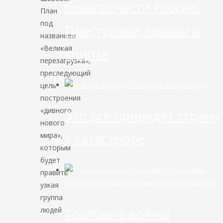
безопасности России.
План
под
Преступные законы о
названием
«Великая
крипте
перезагрузка»,
преследующий
цель
построения
«дивного
Это всё приведёт страну
нового
к катастрофе
мира»,
которым
будет
править
Международные экономические отношения
узкая
группа
Торговые войны
людей
–