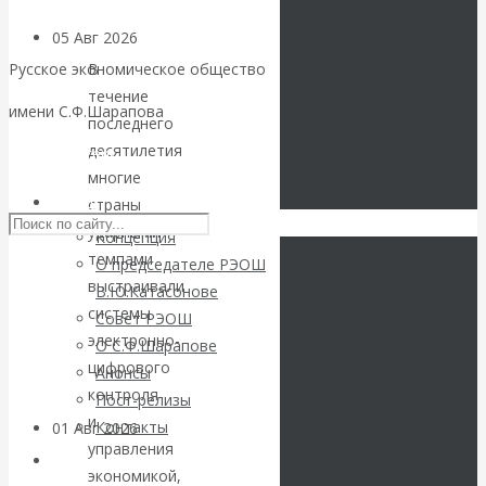
05 Авг 2026
Деньги
В
Русское экономическое общество
Валентин
течение
имени С.Ф.Шарапова
последнего
Катасонов. Еще
десятилетия
Skip to content
многие
раз на тему
РЭОШ
страны
ударными
Концепция
блокировки
темпами
О председателе РЭОШ
выстраивали
В.Ю.Катасонове
банковских
системы
Совет РЭОШ
электронно-
О С.Ф.Шарапове
счетов
цифрового
Анонсы
контроля
Пост-релизы
и
Контакты
01 Авг 2026
Геополитика
управления
Библиотека
экономикой,