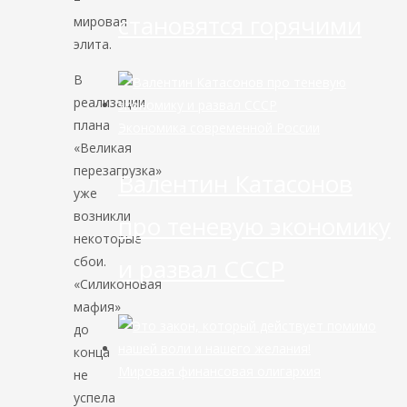
становятся горячими
мировая
элита.
В
реализации
плана
Экономика современной России
«Великая
перезагрузка»
Валентин Катасонов
уже
возникли
про теневую экономику
некоторые
сбои.
и развал СССР
«Силиконовая
мафия»
до
конца
Мировая финансовая олигархия
не
успела