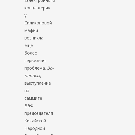
«электронного
концлагеря»
у
Силиконовой
мафии
возникла
еще
более
серьезная
проблема.
Во-
первых
,
выступление
на
саммите
ВЭФ
председателя
Китайской
Народной