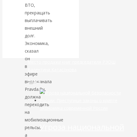
ВТО,
банковской
прекращать
выплачивать
сфере России
внешний
долг.
уже начался
Экономика,
сказал
он
Место продажи книг председателя РЭОШ
в
Валентина Катасонова
эфире
Видео
видеоканала
Pravda.Ru,
должна
переходить
Экономика современной России
на
мобилизационные
Угроза национальной
рельсы,
а