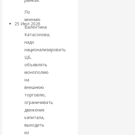
рынках.
покинуть НАТО?
По
мнению
25 Июл 2026
Комментарии,
Валентина
интервью и беседы
Катасонова,
надо
«Об этом
национализировать
ЦБ,
молчат»:
объявлять
монополию
экономист
на
внешнюю
Валентин
торговлю,
ограничивать
Катасонов
движение
капитала,
считает, что
выходить
кризис в
из