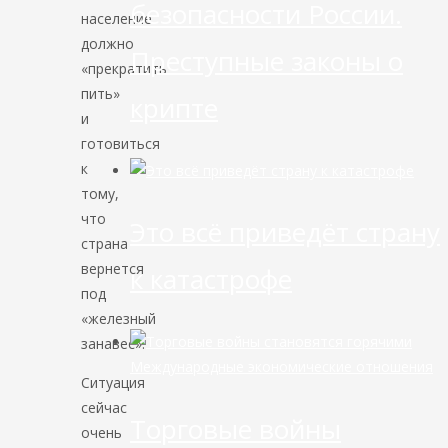
безопасности России.
население
должно
Преступные законы о
«прекратить
пить»
крипте
и
готовиться
к
тому,
что
Это всё приведёт страну
страна
вернется
к катастрофе
под
«железный
занавес».
Международные экономические отношения
Ситуация
сейчас
Торговые войны
очень