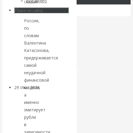
Все видео
сказал
эксперт.
Искусственный
Россия,
интеллект —
по
словам
революционный
Валентина
Катасонова,
переход к
придерживается
самой
посткапитализму
неудачной
финансовой
29 Июл 2026
Мировая
модели,
финансовая олигархия
а
именно
эмитирует
Валентин
рубли
Катасонов.
в
зависимости