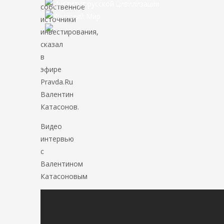
собственное
источники
инвестирования,
сказал
в
эфире
Pravda.Ru
Валентин
Катасонов.
Видео
интервью
с
Валентином
Катасоновым