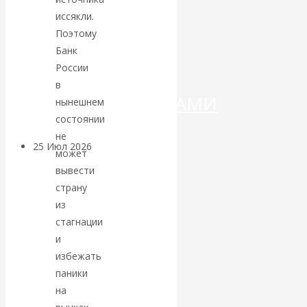
ДЕНЕГ»: КИТАЙ
иссякли.
ВЕДЁТ БОРЬБУ
Поэтому
Банк
С
России
в
КРИПТОВАЛЮТАМИ
нынешнем
состоянии
не
25 Июл 2026
Геополитика
может
вывести
Валентин
страну
из
КАтасонов.
стагнации
и
Может ли
избежать
паники
Америка
на