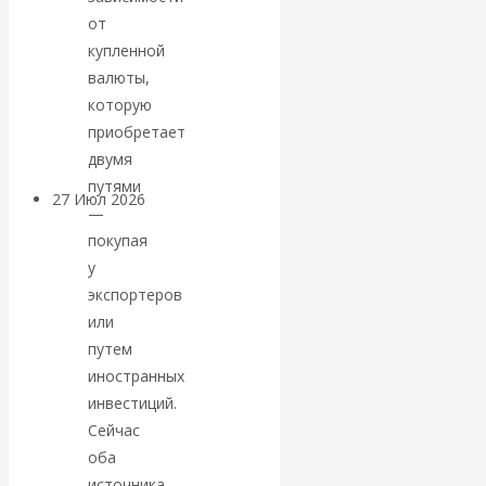
«Мировые
от
купленной
ростовщики»:
валюты,
которую
вчера и сегодня
приобретает
двумя
путями
27 Июл 2026
Мировая
—
валютная система
покупая
у
Валентин
экспортеров
или
КАтасонов.
путем
иностранных
«МЕТОД
инвестиций.
Сейчас
ОТМЫВАНИЯ
оба
источника