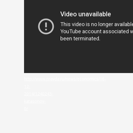
http://www.pravda.ru/news/economics/16-
12-
2014/1240243-
katasonov-
0/