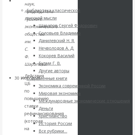
ВАлентин
Библиотека
наук,
Библиотека классической
председатель
Катасонов.
русской мысли
Русского
Шарапов Сергей Федорович
экономического
Саммит НАТО в
Соловьев Владимир
общества
Данилевский Н. Я.
им.
Турции: Drang
Нечволодов А. Д.
С.
Кокорев Василий
nach Osten
Ф.
Бутми Г. В.
Шарапова.
Другие авторы
Действия
30 Июл 2026
Банки
Современные книги
ЦБ
Экономика современной России
по
Мировая экономика
Валентин
повышению
Международные экономические отношения
ставки
Катасонов. Кто
Деньги
рефинансирования
Христианство
(которая
определяет
История России
на
Все рубрики…