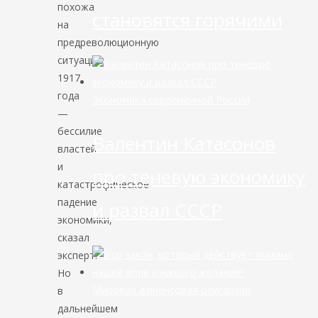
похожа
становятся горячими
на
предреволюционную
ситуацию
1917
года
Экономика современной России
—
бессилие
Валентин Катасонов
властей
и
про теневую экономику
катастрофическое
падение
и развал СССР
экономики,
сказал
эксперт.
Но
Мировая финансовая олигархия
в
дальнейшем