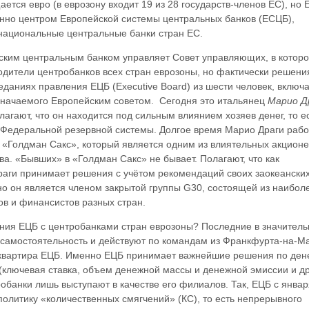
ается евро (в еврозону входит 19 из 28 государств-членов ЕС), но 
нно центром Европейской системы центральных банков (ЕСЦБ),
ациональные центральные банки стран ЕС.
ким центральным банком управляет Совет управляющих, в котор
одители центробанков всех стран еврозоны, но фактически решени
даниях правления ЕЦБ (Executive Board) из шести человек, включ
значаемого Европейским советом. Сегодня это итальянец
Марио Д
агают, что он находится под сильным влиянием хозяев денег, то е
 Федеральной резервной системы. Долгое время Марио Драги рабо
 «Голдман Сакс», который является одним из влиятельных акцион
а. «Бывших» в «Голдман Сакс» не бывает. Полагают, что как
раги принимает решения с учётом рекомендаций своих заокеански
о он является членом закрытой группы G30, состоящей из наибол
в и финансистов разных стран.
ения ЕЦБ с центробанками стран еврозоны? Последние в значитель
 самостоятельность и действуют по командам из Франкфурта-на-М
-квартира ЕЦБ. Именно ЕЦБ принимает важнейшие решения по ден
(ключевая ставка, объем денежной массы и денежной эмиссии и др.
банки лишь выступают в качестве его филиалов. Так, ЕЦБ с январ
политику «количественных смягчений» (КС), то есть непрерывного