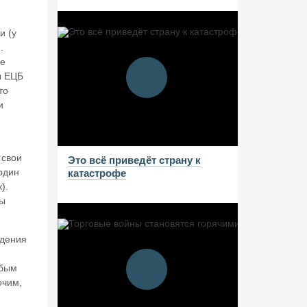
и (у
.
ое
ы ЕЦБ
то
и
 свои
Это всё приведёт страну к
один
катастрофе
).
ны
едения
юбым
очим,