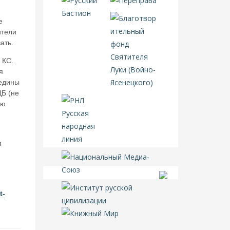
е
ители
ать.
 КС.
я
редины
ЦБ (не
ую
я
t-