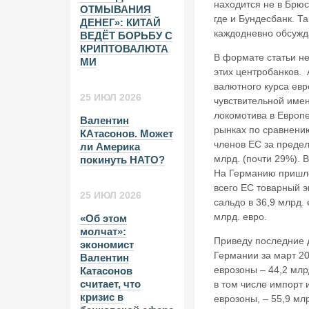
находится не в Брюс
ОТМЫВАНИЯ
где и Бундесбанк. Т
ДЕНЕГ»: КИТАЙ
каждодневно обсужд
ВЕДЁТ БОРЬБУ С
КРИПТОВАЛЮТА
В формате статьи не
МИ
этих центробанков.
валютного курса евр
25 ИЮЛ 2026
чувствительной име
локомотива в Европе
Валентин
рынках по сравнению
КАтасонов. Может
членов ЕС за предел
ли Америка
млрд. (почти 29%). 
покинуть НАТО?
На Германию пришлос
всего ЕС товарный 
25 ИЮЛ 2026
сальдо в 36,9 млрд.
млрд. евро.
«Об этом
молчат»:
Приведу последние 
экономист
Германии за март 20
Валентин
еврозоны – 44,2 млр
Катасонов
считает, что
в том числе импорт 
кризис в
еврозоны, – 55,9 мл