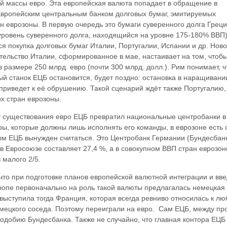
й массы евро. Эта европейская валюта попадает в обращение в
 Европейским центральным банком долговых бумаг, эмитируемых
н еврозоны. В первую очередь это бумаги суверенного долга Греци
уровень суверенного долга, находящийся на уровне 175-180% ВВП)
я покупка долговых бумаг Италии, Португалии, Испании и др. Нов
тельство Италии, сформированное в мае, настаивает на том, чтоб
в размере 250 млрд. евро (почти 300 млрд. долл.). Рим понимает, ч
ный станок ЕЦБ остановится, будет поздно: остановка в наращивани
приведет к её обрушению. Такой сценарий ждёт также Португалию,
х стран еврозоны.
т существования евро ЕЦБ превратил национальные центробанки в
ы, которые должны лишь исполнять его команды, в еврозоне есть 
ым ЕЦБ вынужден считаться. Это Центробанк Германии (Бундесбанк
 Евросоюзе составляет 27,4 %, а в совокупном ВВП стран еврозо
 малого 2/5.
что при подготовке планов европейской валютной интеграции и вв
ропе первоначально на роль такой валюты предлагалась немецкая
 выступила тогда Франция, которая всегда ревниво относилась к л
мецкого соседа. Поэтому переиграли на евро. Сам ЕЦБ, между пр
подобию Бундесбанка. Также не случайно, что главная контора ЕЦБ