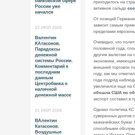
банковской сфере
приходилось на стра
России уже
активное сальдо
сос
начался
От позиций Германии
зависит самым прям
22 ИЮЛ 2026
пределами еврозоны 
Валентин
Очевидно, что полит
КАтасонов.
половиной года, сп
Парадоксы
другим валютам на о
денежной
системы России.
экономики, имеющей
Комментарий к
внешней торговли то
последним
году, как мы отмети
данным
года подряд наблюда
Центробанка о
увеличился еще на 6
наличной
обошла США по объ
денежной массе
экспорт составил в 
Однако политика КС
21 ИЮЛ 2026
суверенных долгов с
ВАлентин
казначейских бумаг.
Катасонов.
способными обслужив
Воздушные
затем в Италии, Пор