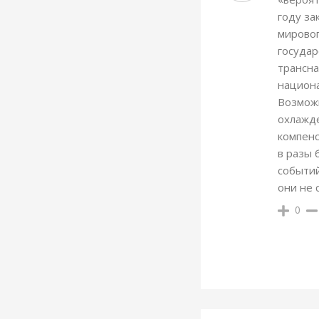
году за
мировог
государ
трансна
национ
Возможн
охлажд
компенс
в разы 
событий
они не 
0