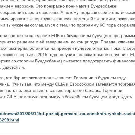
ванием еврозона. Это прекрасно понимают в Бундесбанке,
сохранении евро и еврозоны. А потому, подавив свои эгоистически
тимулировать экспортную экспансию немецкой экономики, руковод
ии вынуждены соглашаться с тем, что программу КС пора сворачив
дели состоится заседание ЕЦБ с обсуждением будущего программы
 принято решение о её завершении до конца года. Правда, ключева
дают эксперты, останется на прежней нулевой отметке. Пока. С се
 может впервые с 2015 года получить положительное значение. Е
ержки со стороны Бундесбанка) пытается предотвратить финансов
 удастся ли.
ого, что бурная экспортная экспансия Германии в будущем году
елика. Учитывая, что между США и Евросоюзом затевается торгова
ая часть положительного сальдо торгового баланса Германии
счет США, немецкую экономику в ближайшем будущем могут ждать
ru/news/2018/06/14/ot-pozicij-germanii-na-vneshnih-rynkah-zavisi
6298.html