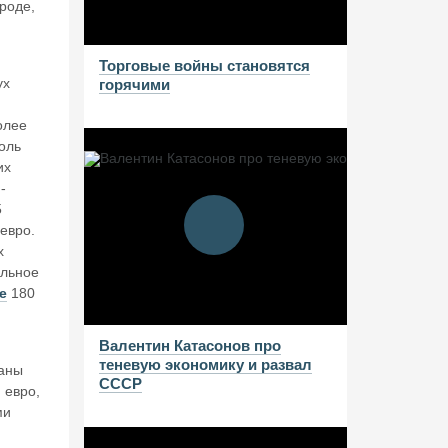
роде,
Торговые войны становятся
ух
горячими
олее
оль
их
-
5
евро.
х
ельное
е
180
Валентин Катасонов про
теневую экономику и развал
раны
СССР
 евро,
ми