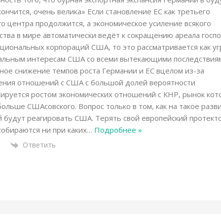
кончится, очень велика» Если становление ЕС как третьего
о центра продолжится, а экономическое усиление всякого
ства в мире автоматически ведёт к сокращению ареала госп
циональных корпораций США, то это рассматривается как уг
альным интересам США со всеми вытекающими последствиям
ое снижение темпов роста Германии и ЕС вцелом из-за
ения отношений с США с большой долей вероятности
ируется ростом экономических отношений с КНР, рынок кот
больше СШАсовcкого. Вопрос только в том, как на такое разв
 будут реагировать США. Терять свой европейский протект
собираются ни при каких
…
Подробнее »
Ответить