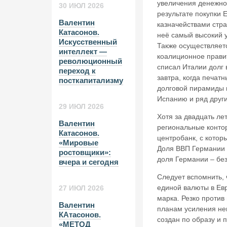
увеличения денежно
30 ИЮЛ 2026
результате покупки
Валентин
казначействами стра
Катасонов.
неё самый высокий 
Искусственный
Также осуществляетс
интеллект —
коалиционное прави
революционный
списал Италии долг 
переход к
завтра, когда печат
посткапитализму
долговой пирамиды 
Испанию и ряд други
29 ИЮЛ 2026
Хотя за двадцать ле
Валентин
региональные контор
Катасонов.
центробанк, с котор
«Мировые
Доля ВВП Германии в
ростовщики»:
доля Германии – без
вчера и сегодня
Следует вспомнить, 
единой валюты в Ев
27 ИЮЛ 2026
марка. Резко против
Валентин
планам усиления не
КАтасонов.
создан по образу и 
«МЕТОД