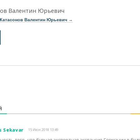
нов Валентин Юрьевич
 Катасонов Валентин Юрьевич
→
Й
s Sekavar
15 Июн 2018 13:49
ность того, что бурная экспортная экспансия Германии в бу