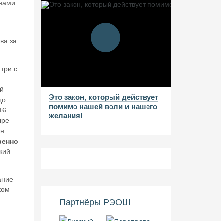
анами
ва за
три с
и
ой
Это закон, который действует
до
помимо нашей воли и нашего
16
желания!
ыре
он
ренно
кий
ание
ком
Партнёры РЭОШ
,