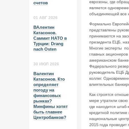
еврозоны, где обращ
счетов
является одновреме
объединяющей все н
01 АВГ 2026
Формально Европейс
ВАлентин
представлены руков
Катасонов.
принимаются на засе
Саммит НАТО в
президента ЕЦБ, на
Турции: Drang
Многие эксперты пол
nach Osten
главных акционеров
американском банке
30 ИЮЛ 2026
Федерального резерв
руководитель ЕЦБ Д
Валентин
коллег. Одновременн
Катасонов. Кто
влиятельных банкиро
определяет
погоду на
Как строятся отнош
финансовых
мере утратили свою
рынках?
Минфины хотят
где находится штаб
быть главнее
кредитной политике 
Центробанков?
национальные центро
2015 года проводит 