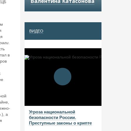
Валентина Катасонова
ЕЦБ
ом
я
ВИДЕО
ая
раги
.
сть
тал в
еров
х
ее
ной
айне,
ежно-
Угроза национальной
), а
безопасности России.
я
Преступные законы о крипте