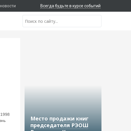
 новости
Всегда будьте в курсе событий
 1998
Место продажи книг
знь
председателя РЭОШ