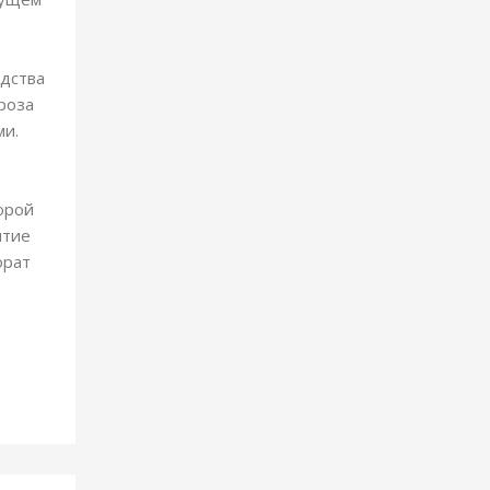
одства
роза
и.
орой
итие
орат