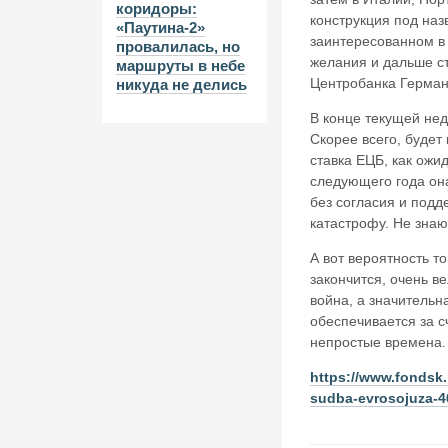
коридоры:
конструкция под наз
«Паутина-2»
заинтересованном в 
провалилась, но
желания и дальше с
маршруты в небе
Центробанка Герман
никуда не делись
В конце текущей не
Скорее всего, будет
ставка ЕЦБ, как ожи
следующего года она
без согласия и подд
катастрофу. Не знаю,
А вот вероятность т
закончится, очень в
война, а значительн
обеспечивается за 
непростые времена.
https://www.fondsk.
sudba-evrosojuza-4