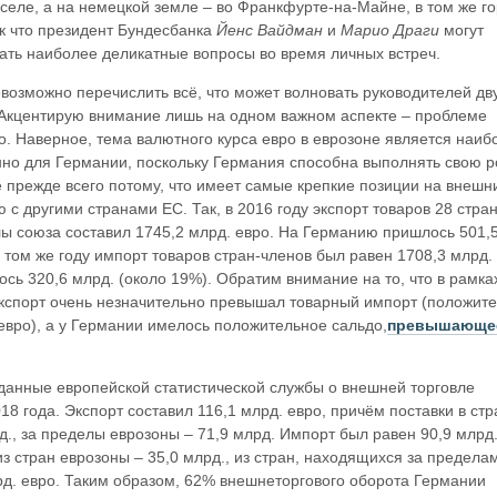
селе, а на немецкой земле – во Франкфурте-на-Майне, в том же го
ак что президент Бундесбанка
Йенс Вайдман
и
Марио Драги
могут
ать наиболее деликатные вопросы во время личных встреч.
возможно перечислить всё, что может волновать руководителей дв
 Акцентирую внимание лишь на одном важном аспекте – проблеме
о. Наверное, тема валютного курса евро в еврозоне является наиб
нно для Германии, поскольку Германия способна выполнять свою р
 прежде всего потому, что имеет самые крепкие позиции на внешн
 с другими странами ЕС. Так, в 2016 году экспорт товаров 28 стран
ы союза составил 1745,2 млрд. евро. На Германию пришлось 501,
В том же году импорт товаров стран-членов был равен 1708,3 млрд. 
ь 320,6 млрд. (около 19%). Обратим внимание на то, что в рамка
экспорт очень незначительно превышал товарный импорт (положит
 евро), а у Германии имелось положительное сальдо,
превышающе
данные европейской статистической службы о внешней торговле
18 года. Экспорт составил 116,1 млрд. евро, причём поставки в ст
д., за пределы еврозоны – 71,9 млрд. Импорт был равен 90,9 млрд.
из стран еврозоны – 35,0 млрд., из стран, находящихся за предела
рд. евро. Таким образом, 62% внешнеторгового оборота Германии