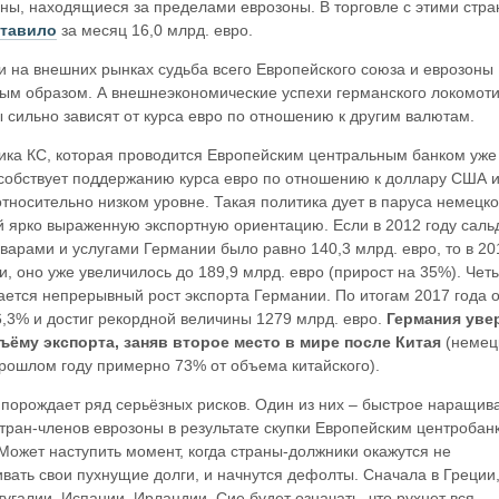
ны, находящиеся за пределами еврозоны. В торговле с этими стр
тавило
за месяц 16,0 млрд. евро.
 на внешних рынках судьба всего Европейского союза и еврозоны
ым образом. А внешнеэкономические успехи германского локомоти
сильно зависят от курса евро по отношению к другим валютам.
ика КС, которая проводится Европейским центральным банком уже 
особствует поддержанию курса евро по отношению к доллару США 
тносительно низком уровне. Такая политика дует в паруса немецк
 ярко выраженную экспортную ориентацию. Если в 2012 году саль
варами и услугами Германии было равно 140,3 млрд. евро, то в 20
ли, оно уже увеличилось до 189,9 млрд. евро (прирост на 35%). Чет
ется непрерывный рост экспорта Германии. По итогам 2017 года 
,3% и достиг рекордной величины 1279 млрд. евро.
Германия уве
ёму экспорта, заняв второе место в мире после Китая
(немец
прошлом году примерно 73% от объема китайского).
 порождает ряд серьёзных рисков. Один из них – быстрое наращив
тран-членов еврозоны в результате скупки Европейским центробан
 Может наступить момент, когда страны-должники окажутся не
ать свои пухнущие долги, и начнутся дефолты. Сначала в Греции
тугалии, Испании, Ирландии. Сие будет означать, что рухнет вся