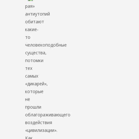
рая»
антиутопий
обитают
какие-
то
человекоподобные
существа,
потомки
тех
самых
«дикарей»,
которые
не
прошли
облагораживающего
воздействия
«цивилизации».
Как