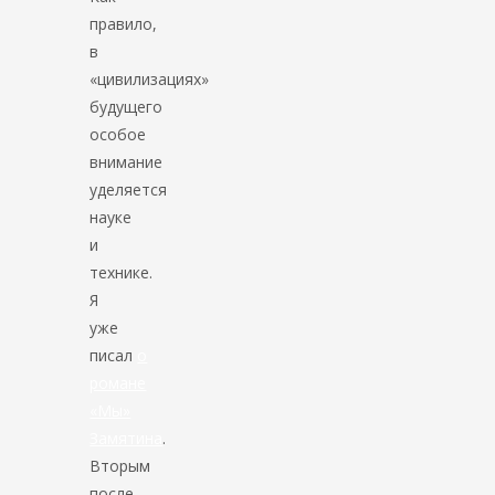
правило,
в
«цивилизациях»
будущего
особое
внимание
уделяется
науке
и
технике.
Я
уже
писал
о
романе
«Мы»
Замятина
.
Вторым
после