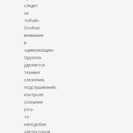
следит
за
тобой».
Особое
внимание
в
«цивилизации»
Оруэлла
уделяется
технике
слежения,
подслушивания,
контроля
сознания
(что-
то
наподобие
«детекторов