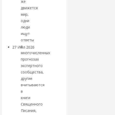
же
«Мировые
движется
мир,
ростовщики»:
одни
люди
вчера и сегодня
ищут
ответы
в
27 Июл 2026
Мировая
многочисленных
валютная система
прогнозах
экспертного
Валентин
сообщества,
другие
КАтасонов.
вчитываются
в
«МЕТОД
книги
ОТМЫВАНИЯ
Священного
Писания,