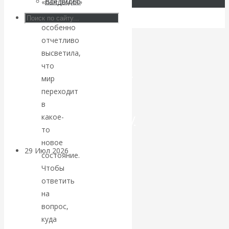
Все видео
«пандемия»
коронавируса
Искусственный
особенно
отчетливо
интеллект —
высветила,
что
революционный
мир
переход к
переходит
в
посткапитализму
какое-
то
новое
29 Июл 2026
Мировая
состояние.
финансовая олигархия
Чтобы
ответить
Валентин
на
вопрос,
Катасонов.
куда