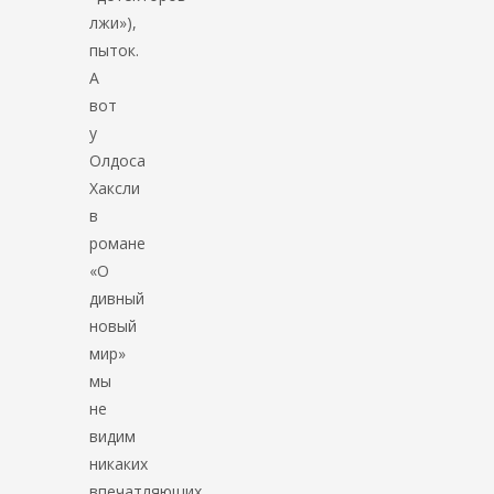
лжи»),
пыток.
А
вот
у
Олдоса
Хаксли
в
романе
«О
дивный
новый
мир»
мы
не
видим
никаких
впечатляющих