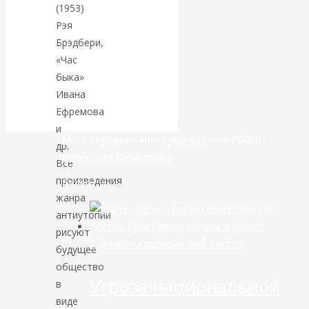
(1953)
Рэя
банковской
Брэдбери,
сфере России
«Час
быка»
уже начался
Ивана
Ефремова
и
Место продажи книг председателя РЭОШ
др.
Валентина Катасонова
Все
произведения
Видео
жанра
антиутопии
рисуют
Экономика современной России
будущее
общество
Угроза национальной
в
виде