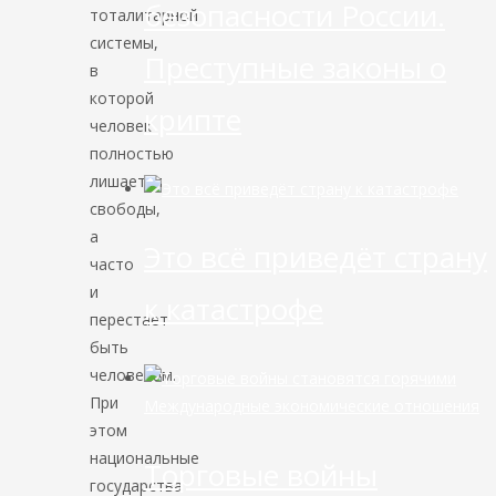
безопасности России.
тоталитарной
системы,
Преступные законы о
в
которой
крипте
человек
полностью
лишается
свободы,
а
Это всё приведёт страну
часто
и
к катастрофе
перестает
быть
человеком.
При
Международные экономические отношения
этом
национальные
Торговые войны
государства