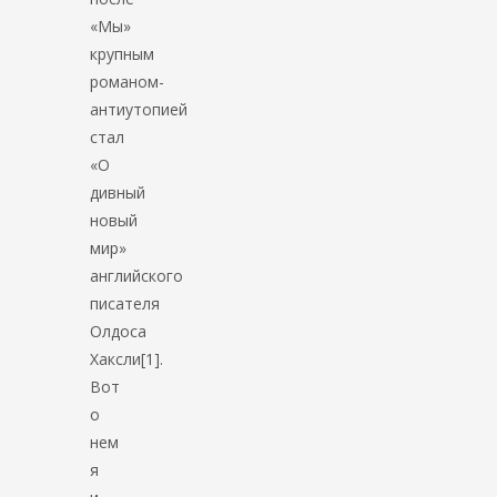
«Мы»
крупным
романом-
антиутопией
стал
«О
дивный
новый
мир»
английского
писателя
Олдоса
Хаксли[1].
Вот
о
нем
я