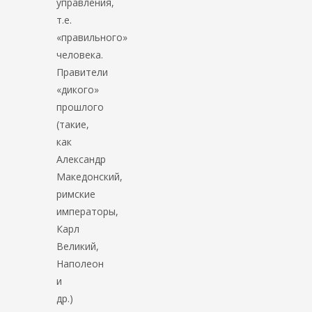
управления,
т.е.
«правильного»
человека.
Правители
«дикого»
прошлого
(такие,
как
Александр
Македонский,
римские
императоры,
Карл
Великий,
Наполеон
и
др.)