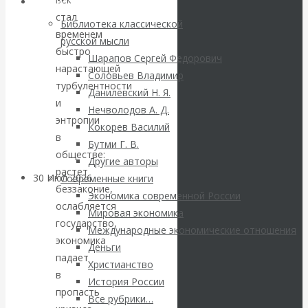
ВАлентин
Библиотека
стал
Библиотека классической
Катасонов.
временем
русской мысли
быстро
Шарапов Сергей Федорович
Саммит НАТО в
нарастающей
Соловьев Владимир
турбулентности
Данилевский Н. Я.
Турции: Drang
и
Нечволодов А. Д.
энтропии
Кокорев Василий
nach Osten
в
Бутми Г. В.
обществе:
Другие авторы
растет
30 Июл 2026
Банки
Современные книги
беззаконие,
Экономика современной России
ослабляется
Мировая экономика
Валентин
государство,
Международные экономические отношения
экономика
Катасонов. Кто
Деньги
падает
Христианство
в
определяет
История России
пропасть
Все рубрики…