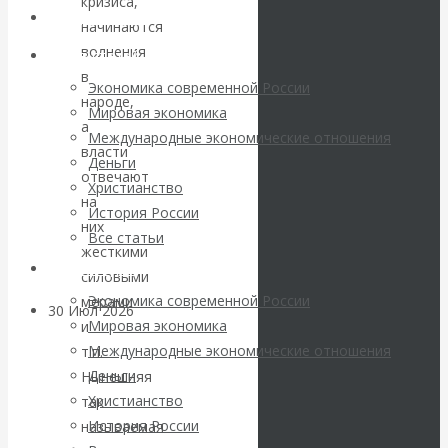
кризиса,
погоду на
Авторы РЭОШ
начинаются
волнения
финансовых
Архив статей
в
Экономика современной России
рынках?
народе,
Мировая экономика
а
Международные экономические отношения
Минфины хотят
власти
Деньги
отвечают
Христианство
быть главнее
на
История России
них
Все статьи
Центробанков?
жесткими
Архив Видео
силовыми
Экономика современной России
мерами
30 Июл 2026
Цифровая
Мировая экономика
и
экономика
Международные экономические отношения
т.п.
Деньги
Нынешняя
Валентин
Христианство
так
История России
называемая
Катасонов.