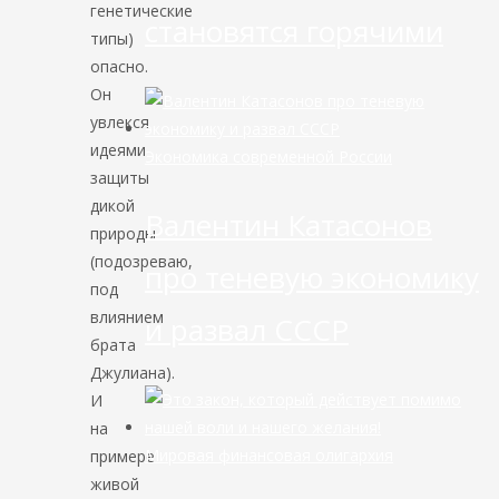
генетические
становятся горячими
типы)
опасно.
Он
увлекся
идеями
Экономика современной России
защиты
дикой
Валентин Катасонов
природы
(подозреваю,
про теневую экономику
под
влиянием
и развал СССР
брата
Джулиана).
И
на
Мировая финансовая олигархия
примере
живой