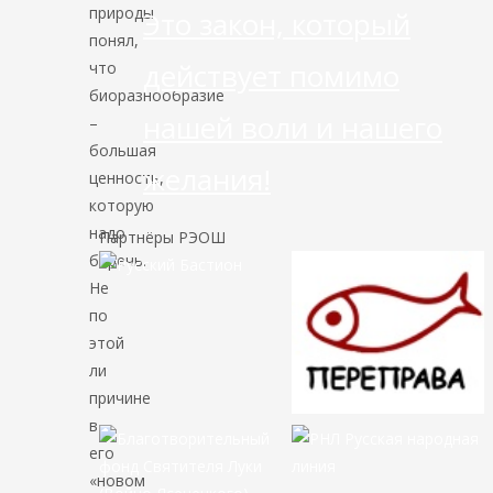
природы
Это закон, который
понял,
действует помимо
что
биоразнообразие
нашей воли и нашего
–
большая
желания!
ценность,
которую
надо
Партнёры РЭОШ
беречь.
Не
по
этой
ли
причине
в
его
«новом