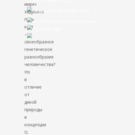
мире»
задумано
пять
каст
–
своеобразное
генетическое
разнообразие
человечества?
Но
в
отличие
от
дикой
природы
в
концепции
О.