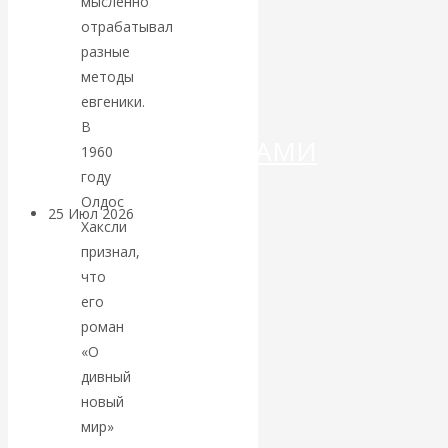
мысленно
ДЕНЕГ»: КИТАЙ
отрабатывал
ВЕДЁТ БОРЬБУ
разные
методы
С
евгеники.
В
КРИПТОВАЛЮТАМИ
1960
году
Олдос
25 Июл 2026
Геополитика
Хаксли
признал,
Валентин
что
его
КАтасонов.
роман
«О
Может ли
дивный
новый
Америка
мир»