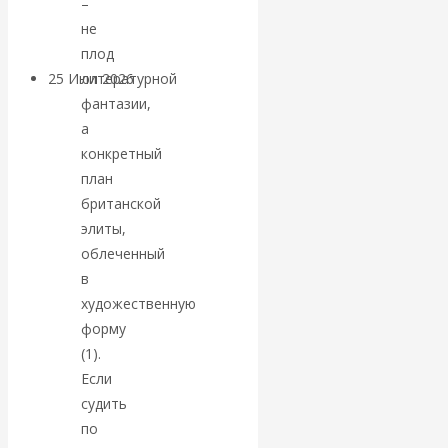
–
покинуть НАТО?
не
плод
25 Июл 2026
Комментарии,
литературной
интервью и беседы
фантазии,
а
конкретный
«Об этом
план
британской
молчат»:
элиты,
экономист
облеченный
в
Валентин
художественную
форму
Катасонов
(1).
Если
считает, что
судить
по
кризис в