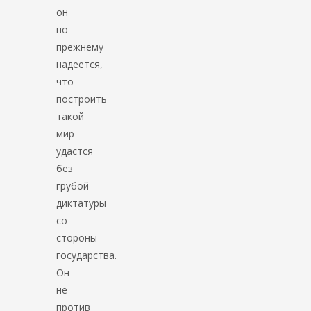
он
по-
прежнему
надеется,
что
построить
такой
мир
удастся
без
грубой
диктатуры
со
стороны
государства.
Он
не
против