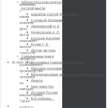
ВАлентин
Библиотека классической
внимание,
русской мысли
с
Катасонов.
Шарапов Сергей Федорович
каким
Соловьев Владимир
Саммит НАТО в
знанием
Данилевский Н. Я.
дела
Нечволодов А. Д.
Турции: Drang
автор
Кокорев Василий
описывает
Бутми Г. В.
nach Osten
многие
Другие авторы
тонкости
Современные книги
процесса
30 Июл 2026
Банки
Экономика современной России
конвейерного
Мировая экономика
производства
Международные экономические отношения
Валентин
человека
Деньги
на
Христианство
Катасонов. Кто
заводах-
История России
инкубаториях.
определяет
Все рубрики…
Также
Авторы РЭОШ
вопросы,