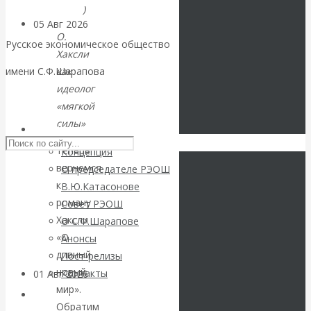
№131
)
05 Авг 2026
Деньги
О.
Русское экономическое общество
Хаксли
Валентин
как
имени С.Ф.Шарапова
идеолог
Катасонов. Еще
Skip to content
«мягкой
силы»
раз на тему
РЭОШ
Теперь
Концепция
блокировки
вернемся
О председателе РЭОШ
к
В.Ю.Катасонове
банковских
роману
Совет РЭОШ
Хаксли
О С.Ф.Шарапове
счетов
«О
Анонсы
дивный
Пост-релизы
новый
Контакты
01 Авг 2026
Геополитика
мир».
Библиотека
Обратим