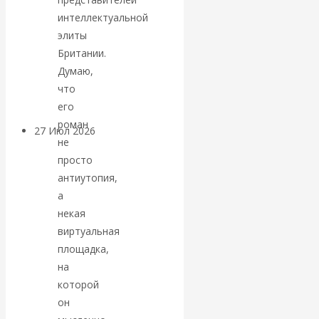
«Мировые
интеллектуальной
элиты
ростовщики»:
Британии.
Думаю,
вчера и сегодня
что
его
роман
27 Июл 2026
Мировая
не
валютная система
просто
антиутопия,
Валентин
а
некая
КАтасонов.
виртуальная
площадка,
«МЕТОД
на
которой
ОТМЫВАНИЯ
он