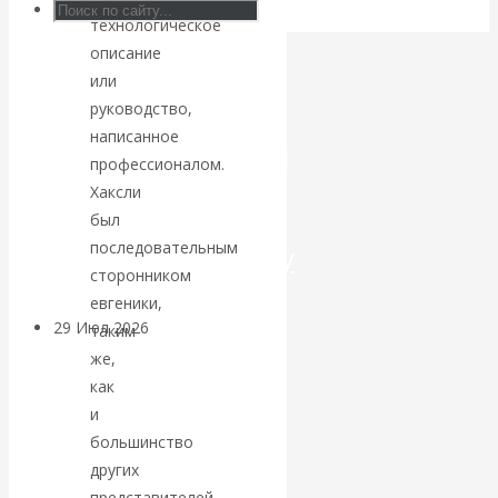
технологическое
Искусственный
описание
или
интеллект —
руководство,
написанное
революционный
профессионалом.
Хаксли
переход к
был
последовательным
посткапитализму
сторонником
евгеники,
29 Июл 2026
Мировая
таким
финансовая олигархия
же,
как
Валентин
и
большинство
Катасонов.
других
представителей