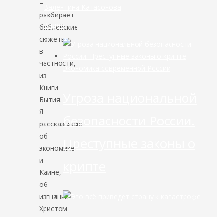
–
Валентина Катасонова
разбирает
Видео
библейские
сюжеты,
в
частности,
Экономика современной России
из
Книги
Угроза национальной
Бытия.
Я
безопасности России.
рассказываю
об
Преступные законы о
экономике
и
крипте
Каине,
об
изгнании
Христом