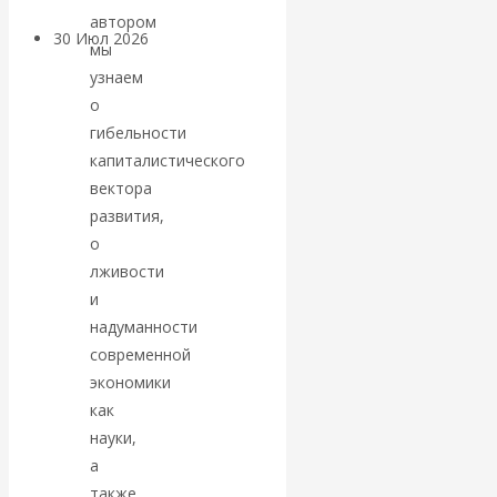
автором
30 Июл 2026
Банки
мы
узнаем
Валентин
о
гибельности
Катасонов. Кто
капиталистического
вектора
определяет
развития,
о
погоду на
лживости
и
финансовых
надуманности
современной
рынках?
экономики
Минфины хотят
как
науки,
быть главнее
а
также