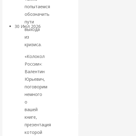
Центробанков?
попытаемся
обозначить
пути
30 Июл 2026
Цифровая
выхода
экономика
из
кризиса.
Валентин
«Колокол
России»:
Катасонов.
Валентин
Искусственный
Юрьевич,
поговорим
интеллект —
немного
о
революционный
вашей
книге,
переход к
презентация
которой