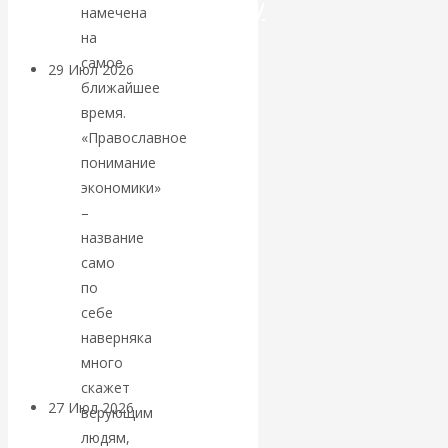
посткапитализму
намечена
на
самое
29 Июл 2026
Мировая
ближайшее
финансовая олигархия
время.
«Православное
Валентин
понимание
экономики»
Катасонов.
–
название
«Мировые
само
по
ростовщики»:
себе
вчера и сегодня
наверняка
много
скажет
27 Июл 2026
Мировая
верующим
валютная система
людям,