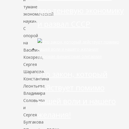
тумане
про теневую экономику
экономической
науки».
и развал СССР
C
опорой
на
Василия
Мировая финансовая олигархия
Кокорева,
Сергея
Шарапова,
Это закон, который
Константина
действует помимо
Леонтьева,
Владимира
нашей воли и нашего
Соловьева
и
желания!
Сергея
Булгакова