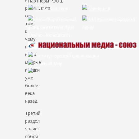
я
Партнёры РЭОШ
размышляю
о
том,
к
чему
пришли
наши
мудрые
предки
уже
более
века
назад.
Третий
раздел
являет
собой