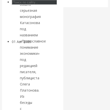
блокировки
вышла
серьезная
банковских
монография
Катасонова
счетов
под
названием
«Православное
01 Авг 2026
Геополитика
понимание
экономики»
ВАлентин
под
редакцией
Катасонов.
писателя,
Саммит НАТО в
публициста
Олега
Турции: Drang
Платонова.
Из
nach Osten
беседы
с