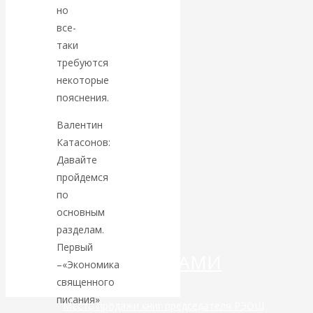
но
Валентин
все-
таки
КАтасонов.
требуются
некоторые
«МЕТОД
пояснения.
Валентин
ОТМЫВАНИЯ
Катасонов:
ДЕНЕГ»: КИТАЙ
Давайте
пройдемся
ВЕДЁТ БОРЬБУ
по
основным
С
разделам.
Первый
КРИПТОВАЛЮТАМИ
–«Экономика
священного
писания»
Место продажи книг председателя РЭОШ