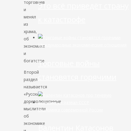
торговцев
Это всё приведёт страну
и
менял
к катастрофе
из
храма,
об
Международные экономические отношения
экономике
и
Торговые войны
богатстве.
Второй
становятся горячими
раздел
называется
«Русские
дореволюционные
мыслители
Экономика современной России
об
экономике
Валентин Катасонов
и