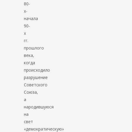
80-
х-
начала
90-
х
гг.
прошлого
века,
когда
происходило
разрушение
Советского
Союза,
а
народившуюся
на
свет
«демократическую»