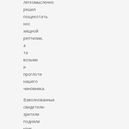
легкомысленно
решил
пощекотать
нос
хищной
рептилии,
а
та
возьми
и
проглоти
нашего
чиновника.
Взволнованные
свидетели-
зрители
подняли
крик