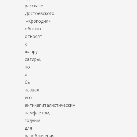
рассказе
Достоевского.
«Крокодил»
обычно
относят
к
жанру
сатиры,
но
я
бы
назвал
его
антикапиталистическим
памфлетом,
годным
для
разоблачения