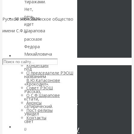
тиражами.
Нет,
речь
30 Июл 2026
Цифровая
Русское экономическое общество
идет
экономика
имени С.Ф.Шарапова
о
рассказе
Валентин
Skip to content
Федора
Михайловича
РЭОШ
Катасонов.
Достоевского
Концепция
под
Искусственный
О председателе РЭОШ
названием
В.Ю.Катасонове
«Крокодил».
интеллект —
Совет РЭОШ
Рассказ,
О С.Ф.Шарапове
революционный
кстати,
Анонсы
сатирический.
Пост-релизы
переход к
Увидел
Контакты
свет
посткапитализму
Библиотека
в