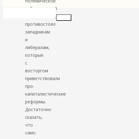
полемической
публицистикой
он
Insert
противостоял
западникам
и
либералам,
которые
с
восторгом
приветствовали
про-
капиталистические
реформы.
Достаточно
сказать,
что
само