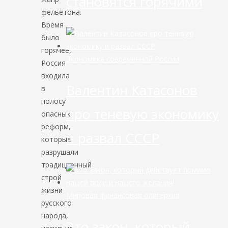
становятся горячими
фельетона.
Время
было
горячее,
Экономика современной России
Россия
входила
Валентин Катасонов
в
полосу
про теневую экономику
опасных
реформ,
и развал СССР
которые
разрушали
традиционный
строй
жизни
Мировая финансовая олигархия
русского
народа,
Это закон, который