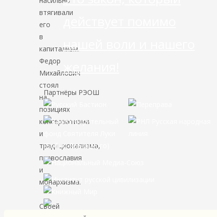
насильно
втягивали
действует помимо
его
в
нашей воли и нашего
капитализм.
Федор
желания!
Михайлович
стоял
Партнёры РЭОШ
на
позициях
консерватизма
и
традиционализма,
православия
и
монархизма.
Своей