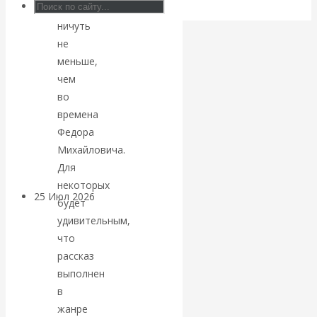
дня
Валентин
ничуть
не
КАтасонов.
меньше,
чем
Может ли
во
Америка
времена
Федора
покинуть НАТО?
Михайловича.
Для
некоторых
25 Июл 2026
Комментарии,
будет
интервью и беседы
удивительным,
что
«Об этом
рассказ
выполнен
молчат»:
в
жанре