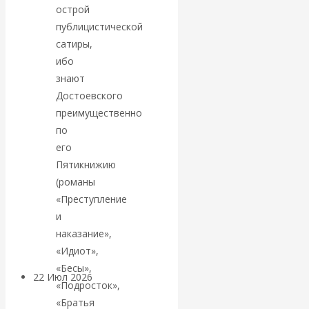
экономист
острой
публицистической
Валентин
сатиры,
ибо
Катасонов
знают
Достоевского
считает, что
преимущественно
по
кризис в
его
банковской
Пятикнижию
(романы
сфере России
«Преступление
и
уже начался
наказание»,
«Идиот»,
«Бесы»,
22 Июл 2026
Деньги
«Подросток»,
«Братья