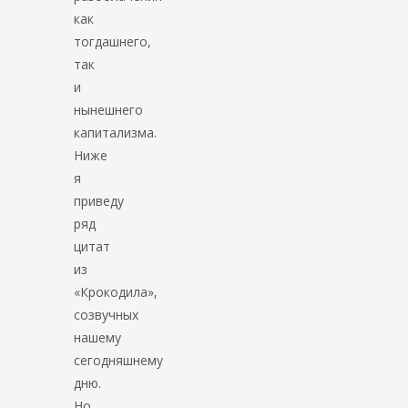
как
тогдашнего,
так
и
нынешнего
капитализма.
Ниже
я
приведу
ряд
цитат
из
«Крокодила»,
созвучных
нашему
сегодняшнему
дню.
Но