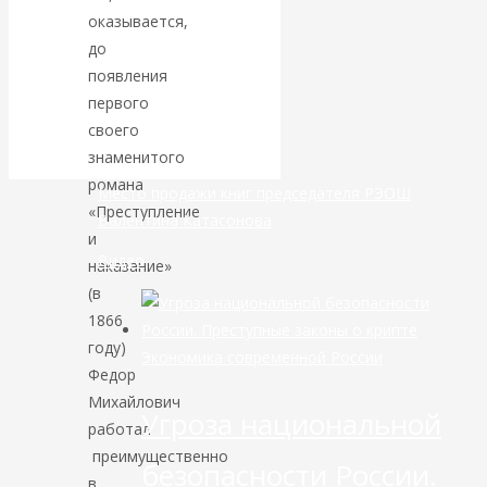
маршруты в
оказывается,
до
небе никуда не
появления
первого
делись
своего
знаменитого
романа
Место продажи книг председателя РЭОШ
«Преступление
Валентина Катасонова
и
Видео
наказание»
(в
1866
году)
Экономика современной России
Федор
Михайлович
Угроза национальной
работал
преимущественно
безопасности России.
в