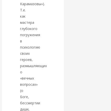
Валентин
Карамазовы»).
Т.е.
КАтасонов.
как
мастера
Парадоксы
глубокого
погружения
денежной
в
психологию
системы России.
своих
героев,
Комментарий к
размышляющих
последним
о
«вечных
данным
вопросах»
(о
Центробанка о
Боге,
бессмертии
наличной
души,