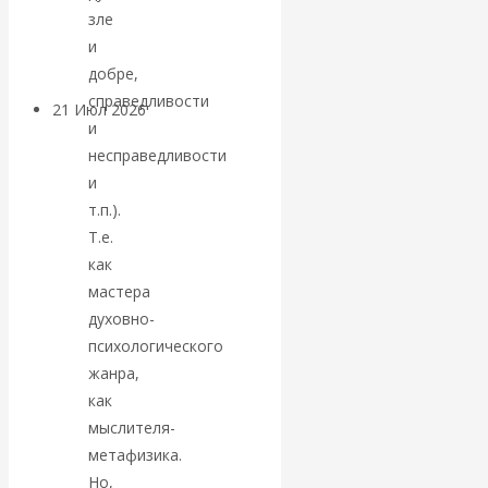
зле
денежной массе
и
добре,
справедливости
21 Июл 2026
Комментарии,
и
интервью и беседы
несправедливости
и
ВАлентин
т.п.).
Т.е.
Катасонов.
как
мастера
Воздушные
духовно-
психологического
коридоры:
жанра,
«Паутина-2»
как
мыслителя-
провалилась, но
метафизика.
Но,