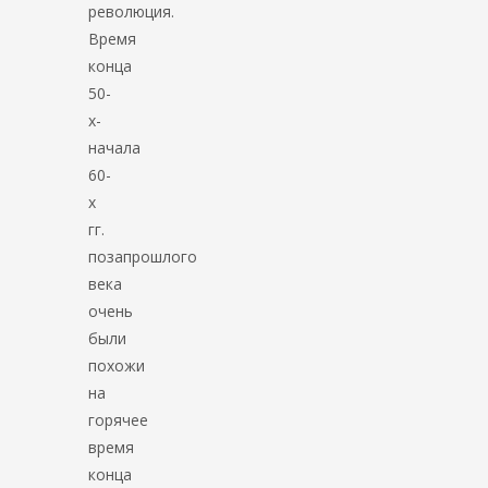
революция.
Время
конца
50-
х-
начала
60-
х
гг.
позапрошлого
века
очень
были
похожи
на
горячее
время
конца