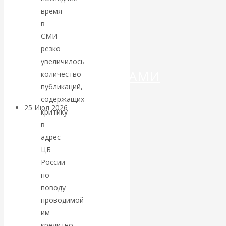
ДЕНЕГ»: КИТАЙ
время
в
ВЕДЁТ БОРЬБУ
СМИ
С
резко
увеличилось
КРИПТОВАЛЮТАМИ
количество
публикаций,
содержащих
25 Июл 2026
Геополитика
критику
в
Валентин
адрес
ЦБ
КАтасонов.
России
по
Может ли
поводу
проводимой
Америка
им
кредитно-