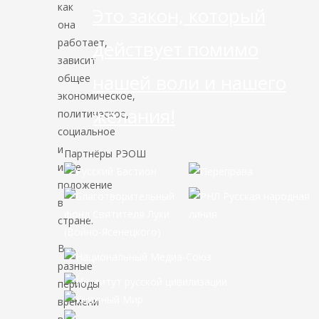
как
Это закон, который
она
работает,
действует помимо
зависит
нашей воли и нашего
общее
экономическое,
желания!
политическое,
социальное
и
Партнёры РЭОШ
иное
положение
в
стране.
В
разные
периоды
времени