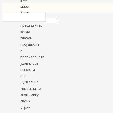
в
мире
были
созданы
Insert
прецеденты,
когда
главам
государств
и
правительств
удавалось
вывести
или
буквально
«вытащить»
экономику
своих
стран