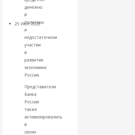
покинуть НАТО?
денежно
й
политики
25 Июл 2026
Комментарии,
и
интервью и беседы
недостаточном
участии
«Об этом
в
развитии
молчат»:
экономики
России.
экономист
Представители
Валентин
Банка
России
Катасонов
также
активизировались
считает, что
в
своих
кризис в