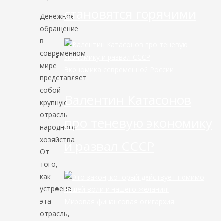
становятся горячими
Денежное
обращение
в
современном
мире
Экономика современной России
представляет
собой
Валентин Катасонов
крупную
отрасль
про теневую экономику
народного
хозяйства.
и развал СССР
От
того,
как
устроена
эта
Мировая финансовая олигархия
отрасль,