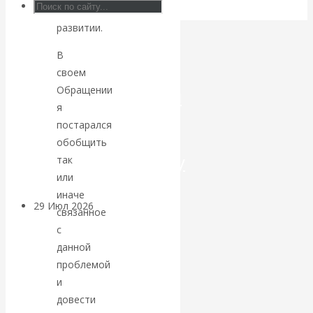
своем
Искусственный
развитии.
В
интеллект —
своем
Обращении
революционный
я
переход к
постарался
обобщить
посткапитализму
так
или
иначе
29 Июл 2026
Мировая
связанное
финансовая олигархия
с
данной
Валентин
проблемой
и
Катасонов.
довести