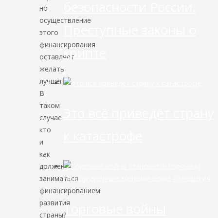
безопасности России.
но
осуществление
Преступные законы о
этого
финансирования
крипте
оставляет
желать
лучшего.
В
таком
Это всё приведёт страну
случае
кто
к катастрофе
и
как
должен
заниматься
Международные экономические отношения
финансированием
развития
Торговые войны
страны?