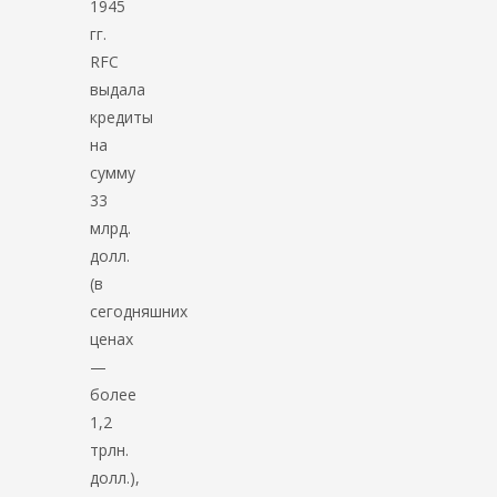
1945
гг.
RFC
выдала
кредиты
на
сумму
33
млрд.
долл.
(в
сегодняшних
ценах
—
более
1,2
трлн.
долл.),