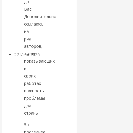
до
«Мировые
Вас.
Дополнительно
ростовщики»:
ссылаюсь
на
вчера и сегодня
ряд
авторов,
также
27 Июл 2026
Мировая
показывающих
валютная система
в
своих
Валентин
работах
важность
КАтасонов.
проблемы
для
«МЕТОД
страны.
ОТМЫВАНИЯ
За
последнее