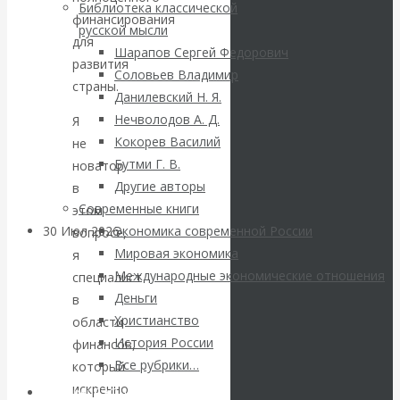
ВАлентин
Библиотека классической
финансирования
русской мысли
Катасонов.
для
Шарапов Сергей Федорович
развития
Соловьев Владимир
Саммит НАТО в
страны.
Данилевский Н. Я.
Нечволодов А. Д.
Я
Турции: Drang
Кокорев Василий
не
Бутми Г. В.
новатор
nach Osten
Другие авторы
в
Современные книги
этом
30 Июл 2026
Банки
Экономика современной России
вопросе,
Мировая экономика
я
Международные экономические отношения
специалист
Валентин
Деньги
в
Христианство
Катасонов. Кто
области
История России
финансов,
определяет
Все рубрики…
который
искренно
Авторы РЭОШ