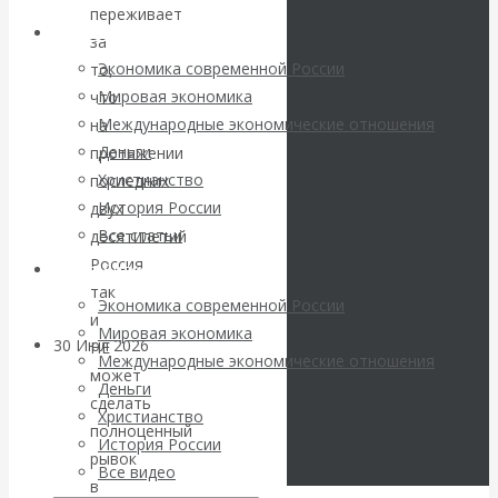
погоду на
переживает
Архив статей
за
финансовых
Экономика современной России
то,
Мировая экономика
что
рынках?
Международные экономические отношения
на
Деньги
протяжении
Минфины хотят
Христианство
последних
История России
двух
быть главнее
Все статьи
десятилетий
Россия
Центробанков?
Архив Видео
так
Экономика современной России
и
Мировая экономика
30 Июл 2026
Цифровая
НЕ
Международные экономические отношения
экономика
может
Деньги
сделать
Христианство
полноценный
Валентин
История России
рывок
Все видео
Катасонов.
в