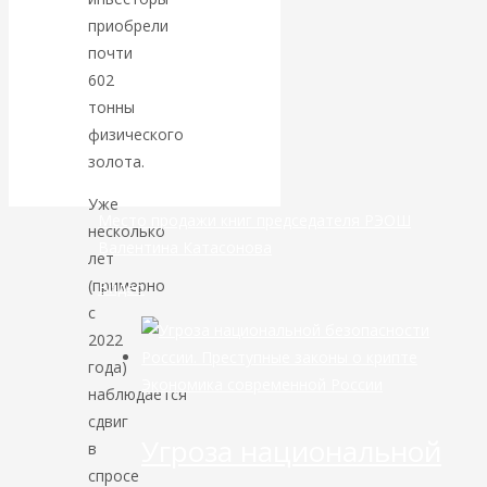
приобрели
банковской
почти
602
сфере России
тонны
физического
уже начался
золота.
Уже
Место продажи книг председателя РЭОШ
несколько
Валентина Катасонова
лет
(примерно
Видео
с
2022
года)
Экономика современной России
наблюдается
сдвиг
Угроза национальной
в
спросе