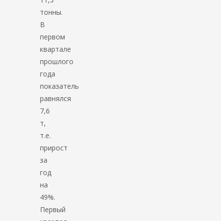
тонны.
В
первом
квартале
прошлого
года
показатель
равнялся
7,6
т,
т.е.
прирост
за
год
на
49%.
Первый