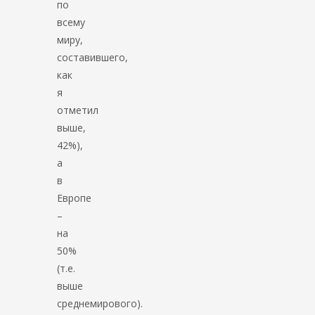
по
всему
миру,
составившего,
как
я
отметил
выше,
42%),
а
в
Европе
–
на
50%
(т.е.
выше
среднемирового).