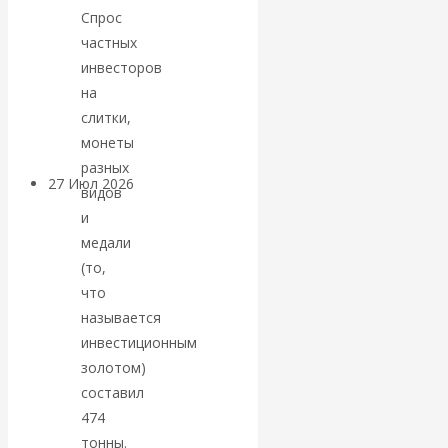
Спрос
«Мировые
частных
ростовщики»:
инвесторов
на
вчера и сегодня
слитки,
монеты
разных
27 Июл 2026
Мировая
видов
валютная система
и
медали
Валентин
(то,
что
КАтасонов.
называется
инвестиционным
«МЕТОД
золотом)
составил
ОТМЫВАНИЯ
474
тонны.