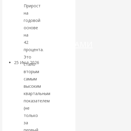
ДЕНЕГ»: КИТАЙ
Прирост
на
ВЕДЁТ БОРЬБУ
годовой
основе
С
на
КРИПТОВАЛЮТАМИ
42
процента.
Это
25 Июл 2026
Геополитика
стало
вторым
Валентин
самым
высоким
КАтасонов.
квартальным
показателем
Может ли
(не
только
Америка
за
первый,