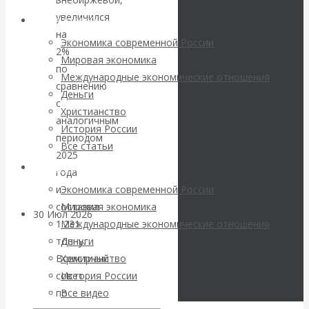
погоду на
увеличился
Архив статей
на
финансовых
Экономика современной России
2%
Мировая экономика
рынках?
по
Международные экономические отношения
сравнению
Деньги
Минфины хотят
с
Христианство
аналогичным
История России
быть главнее
периодом
Все статьи
2025
Центробанков?
Архив Видео
года
и
Экономика современной России
составил
Мировая экономика
30 Июл 2026
Цифровая
1.231
Международные экономические отношения
экономика
тонну.
Деньги
Всемирный
Христианство
Валентин
совет
История России
по
Все видео
Катасонов.