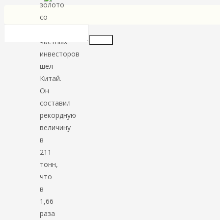
золото
со
стороны
Insert
частных
инвесторов
шел
Китай.
Он
составил
рекордную
величину
в
211
тонн,
что
в
1,66
раза