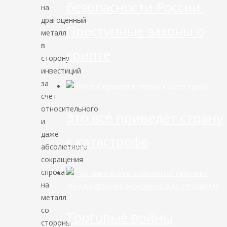
безопасности России.
на
драгоценный
Преступные законы о
металл
в
крипте
сторону
инвестиций
за
счет
относительного
Это всё приведёт страну
и
даже
к катастрофе
абсолютного
сокращения
спроса
на
Международные экономические отношения
металл
со
Торговые войны
стороны