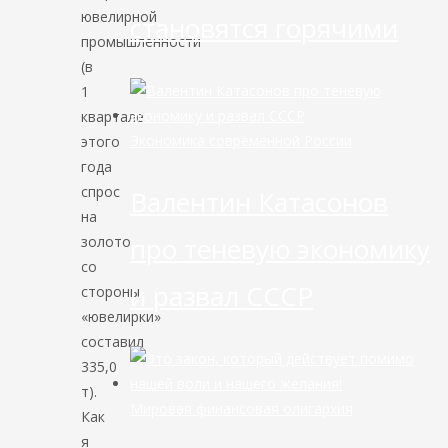
ювелирной
становятся горячими
промышленности
(в
1
квартале
Экономика современной России
этого
года
спрос
Валентин Катасонов
на
про теневую экономику
золото
со
и развал СССР
стороны
«ювелирки»
составил
335,0
т).
Мировая финансовая олигархия
Как
я