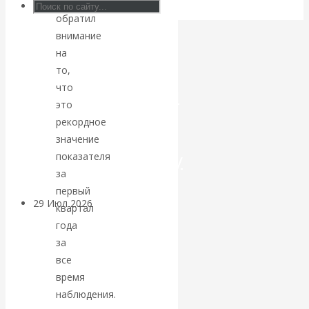
золоту
обратил
Искусственный
внимание
на
интеллект —
то,
что
революционный
это
переход к
рекордное
значение
посткапитализму
показателя
за
первый
29 Июл 2026
Мировая
квартал
финансовая олигархия
года
за
Валентин
все
время
Катасонов.
наблюдения.