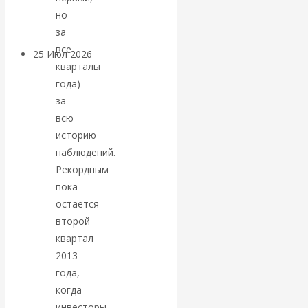
покинуть НАТО?
но
за
все
25 Июл 2026
Комментарии,
кварталы
интервью и беседы
года)
за
«Об этом
всю
историю
молчат»:
наблюдений.
Рекордным
экономист
пока
остается
Валентин
второй
Катасонов
квартал
2013
считает, что
года,
когда
кризис в
инвесторы