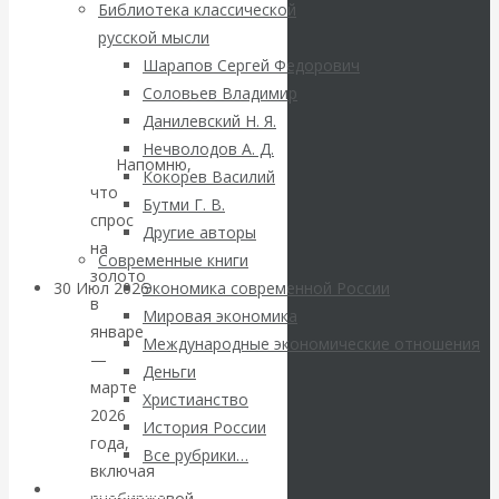
ВАлентин
Библиотека классической
wgc-
русской мысли
Катасонов.
obnarodoval-
Шарапов Сергей Федорович
itogi-
Соловьев Владимир
Саммит НАТО в
mirovogo-
Данилевский Н. Я.
rinka-
Нечволодов А. Д.
Турции: Drang
zol
Напомню,
Кокорев Василий
что
Бутми Г. В.
nach Osten
спрос
Другие авторы
на
Современные книги
золото
30 Июл 2026
Банки
Экономика современной России
в
Мировая экономика
январе
Международные экономические отношения
Валентин
—
Деньги
марте
Христианство
Катасонов. Кто
2026
История России
года,
определяет
Все рубрики…
включая
Авторы РЭОШ
внебиржевой,