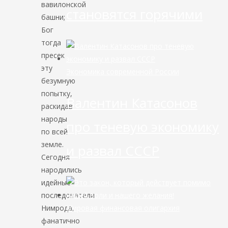
вавилонской
становятся горячими
башни;
Бог
тогда
пресек
эту
Экономика современной России
безумную
попытку,
Валентин Катасонов
раскидав
народы
про теневую экономику
по всей
земле.
и развал СССР
Сегодня
народились
идейные
последователи
Нимрода,
Мировая финансовая олигархия
фанатично