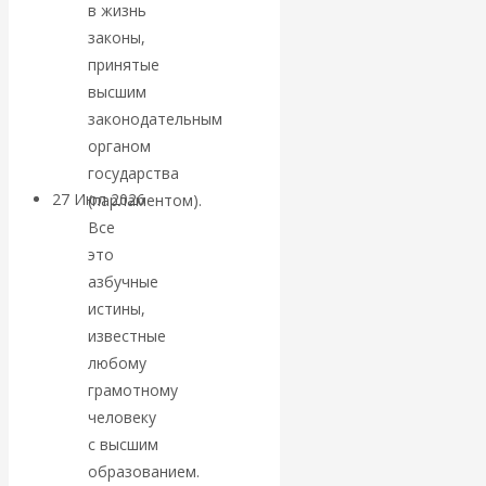
в жизнь
«Мировые
законы,
принятые
ростовщики»:
высшим
законодательным
вчера и сегодня
органом
государства
27 Июл 2026
Мировая
(парламентом).
валютная система
Все
это
азбучные
Валентин
истины,
КАтасонов.
известные
любому
«МЕТОД
грамотному
человеку
ОТМЫВАНИЯ
с высшим
образованием.