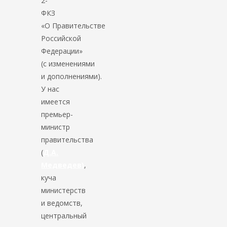
2-
ФКЗ
«О Правительстве
Российской
Федерации»
(с изменениями
и дополнениями).
У нас
имеется
премьер-
министр
правительства
(
Д.А.
Медведев)
,
куча
министерств
и ведомств,
центральный