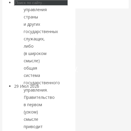
государственного
управления
Искусственный
страны
интеллект —
и других
государственных
революционный
служащих,
либо
переход к
(в широком
смысле)
посткапитализму
общая
система
государственного
29 Июл 2026
Мировая
управления.
финансовая олигархия
Правительство
в первом
Валентин
(узком)
смысле
Катасонов.
приводит