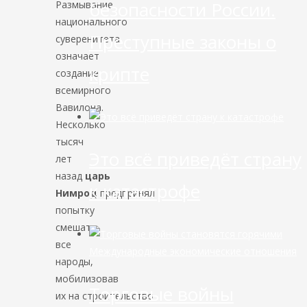
безопасности России.
Размывание
национального
Преступные законы о
суверенитета
означает
крипте
создание
всемирного
Вавилона.
Несколько
тысяч
Это всё приведёт страну
лет
назад
царь
к катастрофе
Нимрод
предпринял
попытку
смешать
все
Международные экономические отношения
народы,
мобилизовав
Торговые войны
их на строительство