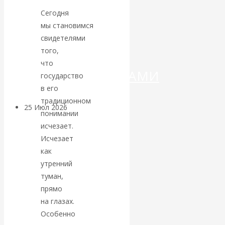
ДЕНЕГ»: КИТАЙ
Сегодня
ВЕДЁТ БОРЬБУ
мы становимся
свидетелями
С
того,
что
КРИПТОВАЛЮТАМИ
государство
в его
традиционном
25 Июл 2026
Геополитика
понимании
исчезает.
Валентин
Исчезает
как
КАтасонов.
утренний
туман,
Может ли
прямо
на глазах.
Америка
Особенно