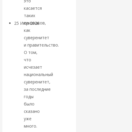
это
покинуть НАТО?
касается
таких
признаков,
25 Июл 2026
Комментарии,
как
интервью и беседы
суверенитет
и правительство.
«Об этом
О том,
что
молчат»:
исчезает
экономист
национальный
суверенитет,
Валентин
за последние
годы
Катасонов
было
сказано
считает, что
уже
много.
кризис в