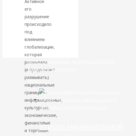
Активное
его
банковской
разрушение
происходило
сфере России
под
влиянием
уже начался
глобализации,
которая
Место продажи книг председателя РЭОШ
размывала
Валентина Катасонова
(и продолжает
размывать)
Видео
национальные
границы —
информационные,
Экономика современной России
культурные,
экономические,
финансовые
Угроза национальной
и торговые.