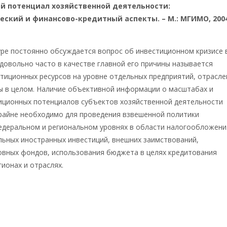
й потенциал хозяйственной деятельности:
ский и финансово-кредитный аспекты. – М.: МГИМО, 200
ре постоянно обсуждается вопрос об инвестиционном кризисе 
 довольно часто в качестве главной его причины называется
тиционных ресурсов на уровне отдельных предприятий, отрасле
ы в целом. Наличие объективной информации о масштабах и
тиционных потенциалов субъектов хозяйственной деятельности
крайне необходимо для проведения взвешенной политики
федеральном и региональном уровнях в области налогообложени
льных иностранных инвестиций, внешних заимствований,
овных фондов, использования бюджета в целях кредитования
гионах и отраслях.
Катасонов Валентин
ич