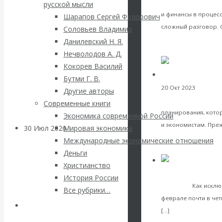
ВАлентин
ЛОМАЕТ БАРЬЕР,
русской мысли
и финансы в процесс
Шарапов Сергей Федорович
Катасонов.
сложный разговор. 
Соловьев Владимир
Данилевский Н. Я.
VK
Саммит НАТО в
Facebook
Нечволодов А. Д.
Twitter
Кокорев Василий
Турции: Drang
Бутми Г. В.
20 Окт 2023
Интерес
Другие авторы
nach Osten
главные элементы
Современные книги
планирования, кото
Экономика современной России
и экономистам. Преж
30 Июл 2026
Банки
Мировая экономика
Международные экономические отношения
VK
Facebook
Деньги
Валентин
Twitter
Христианство
Экономика совреме
История России
Катасонов. Кто
февраля
Как исклю
Все рубрики…
феврале почти в че
определяет
Авторы РЭОШ
Читать далее
[…]