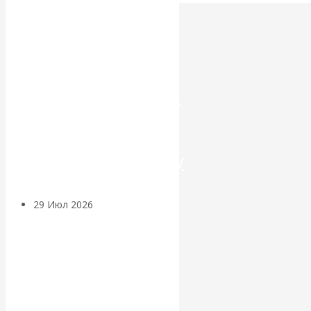
Искусственный
интеллект —
революционный
переход к
посткапитализму
29 Июл 2026
Мировая
финансовая олигархия
Валентин
Катасонов.