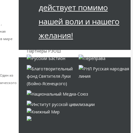
действует помимо
ировой
нашей воли и нашего
и
,
Мировая
ная
желания!
 в мире
алее
Партнёры РЭОШ
ментарии,
Один из
мического
ГРУЗКА»