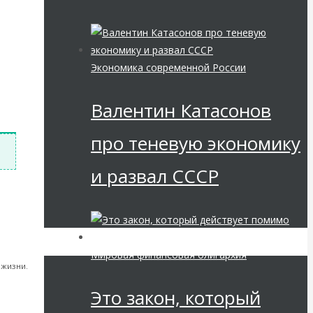
Экономика современной России
Валентин Катасонов
про теневую экономику
и развал СССР
изнь,
Мировая финансовая олигархия
 жизни.
а
Это закон, который