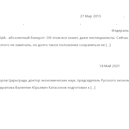
27 Мар 2015
Геополитика
,
М
еский кризис
,
Мировая финансовая олигархия
,
Мировая экономика
,
Деньг
Центральные банки как банкроты последней инстанции
Федераль
ША - абсолютный банкрот. Об этом все знают, даже неспециалисты. Сейчас
Читать д
этого не замечать, но долго такое положение сохраняться не […]
18 Май 2021
Ком
нклюзивный капитализм как главная идея великой перезагрузки
ров Царьграда, доктор экономических наук, председатель Русского эконо
Читать далее
арапова Валентин Юрьевич Катасонов подготовил к […]
Валентин Катасонов. КАК «ВЕЛИКАЯ ПЕРЕЗА
я финансовая система