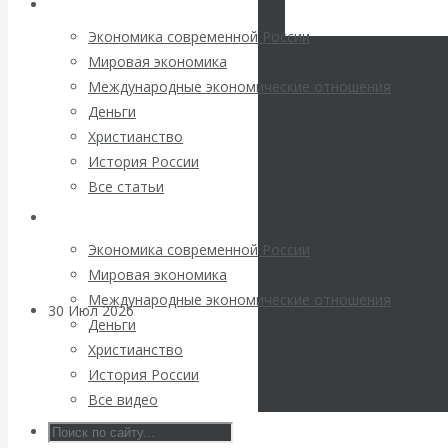
Архив статей
погоду на
VK
Facebook
Экономика современной России
Twitter
финансовых
Мировая экономика
Международные экономические отношения
рынках?
Деньги
Христианство
Минфины хотят
История России
Все статьи
быть главнее
Архив Видео
Центробанков?
Экономика современной России
Мировая экономика
Международные экономические отношения
30 Июл 2026
Цифровая
Деньги
экономика
Христианство
История России
Валентин
Все видео
Катасонов.