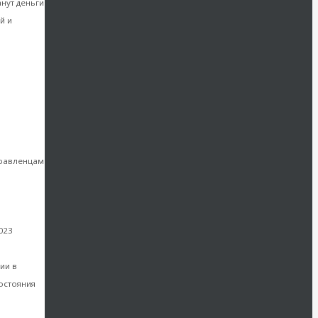
анут деньги
й и
номики:
правленцам
023
бюджетом
ии в
остояния