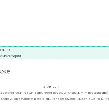
а: Катасонов Валентин Юрьевич
→
тзывы
комментарии
кже
Генри Форд. Моя ж
21 Авг 2014
Библиотека
Советское издание 1924. Генри Форд простыми словами учит повседневной
 словами он объясняет и сложнейшие производственные отношения. Книг
ь далее