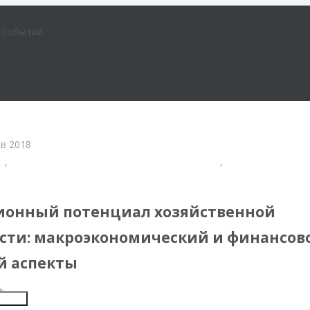
е событий
в 2018
а
,
Международные экономические отношения
,
Современные кни
менной России
ионный потенциал хозяйственной
сти: макроэкономический и финансов
й аспекты
Insert