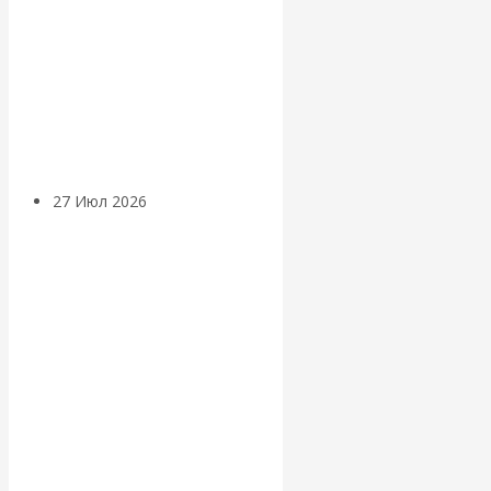
«Мировые
ростовщики»:
вчера и сегодня
27 Июл 2026
Мировая
валютная система
Валентин
КАтасонов.
«МЕТОД
ОТМЫВАНИЯ