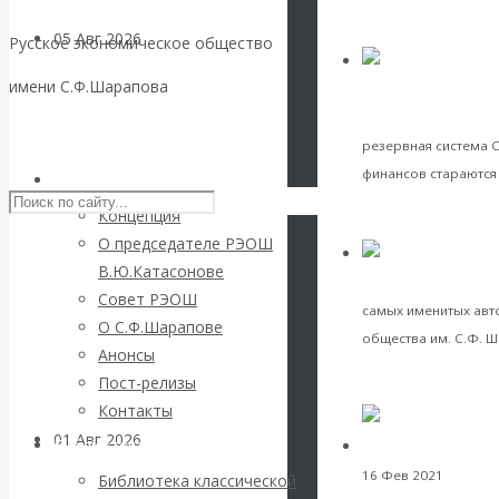
VK
Facebook
05 Авг 2026
Деньги
Русское экономическое общество
Twitter
имени С.Ф.Шарапова
финансово-экономич
Валентин
финансовая система
Skip to content
резервная система С
Катасонов. Еще
финансов стараются 
РЭОШ
раз на тему
VK
Концепция
Facebook
О председателе РЭОШ
Twitter
блокировки
В.Ю.Катасонове
И
интервью и беседы
Совет РЭОШ
банковских
самых именитых авто
О С.Ф.Шарапове
общества им. С.Ф. Ш
Анонсы
счетов
VK
Пост-релизы
Facebook
Контакты
Twitter
01 Авг 2026
Геополитика
Библиотека
16 Фев 2021
Мирова
Библиотека классической