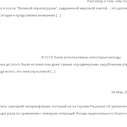
 ИЗ-ЗА КОТОРОГО УБИЛИ ДЖОНА КЕННЕДИ
Разговор о том, чем ст
е и после "Великой перезагрузки", задуманной мировой элитой, – это долги
Читать далее
Сегодня я представляю вниманию […]
Валентин Катасонов. Модель сталинской эко
ные публикации в СМИ
 и принципы Часть 4
В СССР были использованы некоторые методы
рые до этого были не известны даже самым «продвинутым» зарубежным у
Читать далее
де всего, это межотраслевой […]
06 Мар 2
Валентин Катасонов. Размышления экономиста над 
нной России
чить сценарий гиперинфляции, который не за горами Решение об увеличен
тыре раза по сравнению с январем операций Фонда национального благос