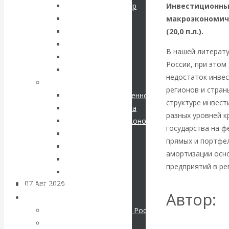
кризис в России.
Инвестиционны
Соловьев Владимир
макроэкономиче
Данилевский Н. Я.
Проедаем
(20,0 п.л.).
Нечволодов А. Д.
Кокорев Василий
основной
В нашей литерату
Бутми Г. В.
России, при этом
Другие авторы
капитал, но
недостаток инвес
Современные книги
регионов и стран
Экономика современной России
строим
структуре инвес
Мировая экономика
разных уровней 
Международные экономические отношения
грандиозные
государства на 
Деньги
прямых и портфе
Христианство
планы
амортизации осн
История России
предприятий в ре
Все рубрики…
07 Авг 2026
Постижение
Авторы РЭОШ
Автор:
истории
Архив статей
Экономика современной России
Юрьев
Мировая экономика
ВАлентин