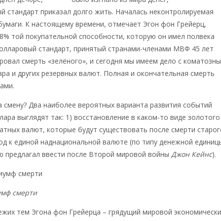
й стандарт приказал долго жить. Началась неконтролируемая
бумаги. К настоящему времени, отмечает Эгон фон Грейерц,
8% той покупательной способности, которую он имел полвека
долларовый стандарт, принятый странами-членами МВФ 45 лет
ровал смерть «зелёного», и сегодня мы имеем дело с коматозн
ра и других резервных валют. Полная и окончательная смерть
рами.
а смену? Два наиболее вероятных варианта развития событий
лара выглядят так: 1) восстановление в каком-то виде золотого
атных валют, которые будут существовать после смерти старог
ход к единой наднациональной валюте (по типу денежной единиц
ую предлагал ввести после Второй мировой войны
Джон Кейнс
).
умф смерти
ежих тем Эгона фон Грейерца – грядущий мировой экономическ