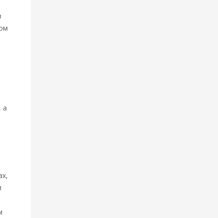
в
мом
 а
ах,
и
м