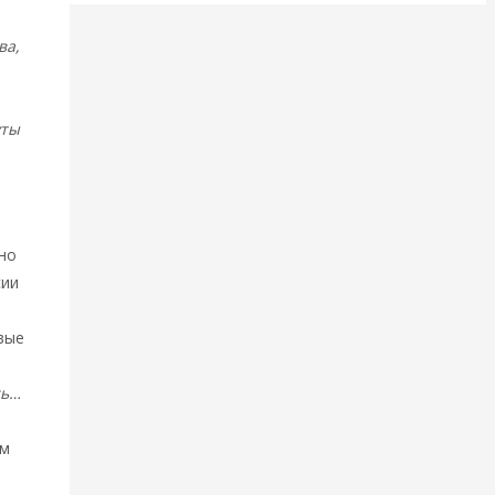
ва,
уты
но
сии
овые
сь…
ам