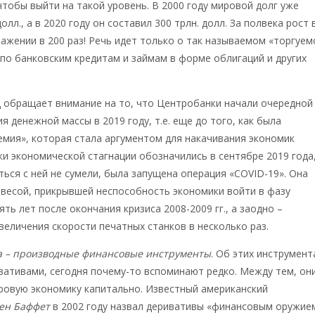
 чтобы выйти на такой уровень. В 2000 году мировой долг уже
долл., а в 2020 году он составил 300 трлн. долл. За полвека рост 
жении в 200 раз! Речь идет только о так называемом «торгуе
ге по банковским кредитам и займам в форме облигаций и других
 обращает внимание на то, что Центробанки начали очередной
я денежной массы в 2019 году, т.е. еще до того, как была
мия», которая стала аргументом для накачивания экономик
ки экономической стагнации обозначились в сентябре 2019 года,
ться с ней не сумели, была запущена операция «COVID-19». Она
весой, прикрывшей неспособность экономики войти в фазу
ть лет после окончания кризиса 2008-2009 гг., а заодно –
величения скорости печатных станков в несколько раз.
са – производные финансовые инструменты
. Об этих инструмент
ативами, сегодня почему-то вспоминают редко. Между тем, он
ровую экономику капитально. Известный американский
ен Баффет
в 2002 году назвал деривативы «финансовым оружие