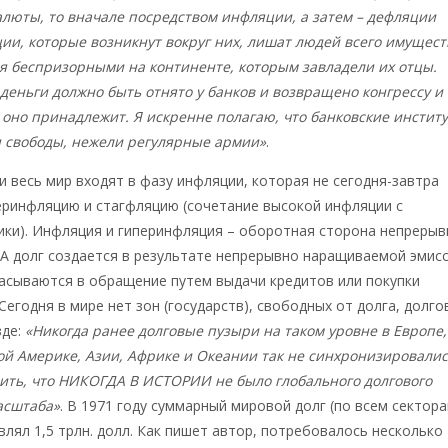
люты, то вначале посредством инфляции, а затем – дефляции
ии, которые возникнут вокруг них, лишат людей всего имущест
ся беспризорными на континенте, которым завладели их отцы.
деньги должно быть отнято у банков и возвращено конгрессу и
 оно принадлежит. Я искренне полагаю, что банковские инстит
я свободы, нежели регулярные армии»
.
и весь мир входят в фазу инфляции, которая не сегодня-завтра
еринфляцию и стагфляцию (сочетание высокой инфляции с
ики). Инфляция и гиперинфляция – оборотная сторона непрерыв
 А долг создается в результате непрерывно наращиваемой эмис
расываются в обращение путем выдачи кредитов или покупки
 Сегодня в мире нет зон (государств), свободных от долга, долг
зде:
«Никогда ранее долговые пузыри на таком уровне в Европе,
й Америке, Азии, Африке и Океании так не синхронизировали
ть, что НИКОГДА В ИСТОРИИ не было глобального долгового
асштаба»
. В 1971 году суммарный мировой долг (по всем сектор
влял 1,5 трлн. долл. Как пишет автор, потребовалось несколько