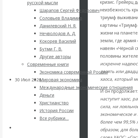
ВАлентин
кризис. Грейерц 
русской мысли
неизбежность кр
Шарапов Сергей Федорович
Катасонов.
триумф выживания
Соловьев Владимир
картины «Триумф
Данилевский Н. Я.
Саммит НАТО в
жизни на планет
Нечволодов А. Д.
земли, где армия
Кокорев Василий
Турции: Drang
навеян «Чёрной с
Бутми Г. В.
половины жителей
Другие авторы
nach Osten
искренне надеюсь
Современные книги
десять или двадц
Экономика современной России
хаоса, который м
30 Июл 2026
Банки
Мировая экономика
Международные экономические отношения
И он продолжает
Деньги
Валентин
наступит хаос, р
Христианство
сила, ни лояльно
История России
Катасонов. Кто
экономическое и 
Все рубрики…
более чем 99,5% 
определяет
Авторы РЭОШ
образом, для бо
слова ХАОС: «Сос