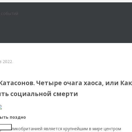
е событий
в 2022
вая система
атасонов. Четыре очага хаоса, или Ка
ить социальной смерти
быть поздно
Insert
у с Великобританией является крупнейшим в мире центром