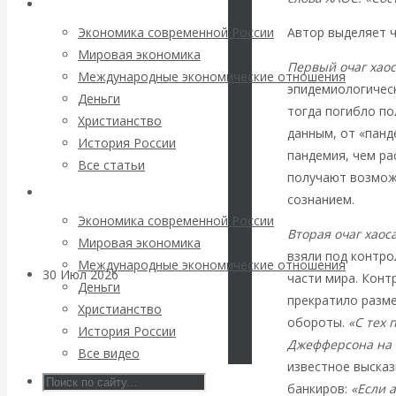
Архив статей
погоду на
Автор выделяет ч
Экономика современной России
финансовых
Мировая экономика
Первый очаг хаос
Международные экономические отношения
рынках?
эпидемиологическ
Деньги
тогда погибло по
Христианство
Минфины хотят
данным, от «панд
История России
пандемия, чем ра
Все статьи
быть главнее
получают возмож
Архив Видео
сознанием.
Центробанков?
Экономика современной России
Вторая очаг хаос
Мировая экономика
взяли под контро
Международные экономические отношения
30 Июл 2026
Цифровая
части мира. Конт
Деньги
экономика
прекратило разме
Христианство
обороты.
«С тех 
История России
Валентин
Джефферсона на 
Все видео
известное высказ
Катасонов.
банкиров:
«Если 