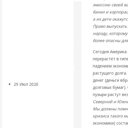
эмиссию своей ва
Искусственный
банки и корпорац
а их дети окажут
интеллект —
Право выпускать 
народу, которому
революционный
более опасны дл
переход к
Сегодня Америка 
перерастёт в гип
посткапитализму
падением эконом
растущего долга.
денег (деньги вб
29 Июл 2026
Мировая
долговых бумаг).
финансовая олигархия
пузыри растут ве
Северной и Южно
Валентин
Мы должны помни
кризиса такого м
Катасонов.
экономики) соста