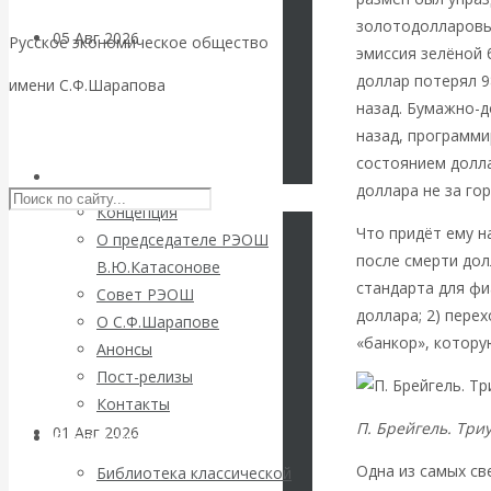
золотодолларовы
05 Авг 2026
Деньги
Русское экономическое общество
эмиссия зелёной 
доллар потерял 9
имени С.Ф.Шарапова
Валентин
назад. Бумажно-
Skip to content
назад, программи
Катасонов. Еще
состоянием долла
РЭОШ
доллара не за го
раз на тему
Концепция
Что придёт ему н
О председателе РЭОШ
блокировки
после смерти дол
В.Ю.Катасонове
стандарта для фи
Совет РЭОШ
банковских
доллара; 2) пере
О С.Ф.Шарапове
«банкор», котор
Анонсы
счетов
Пост-релизы
Контакты
П. Брейгель. Три
01 Авг 2026
Геополитика
Библиотека
Одна из самых св
Библиотека классической