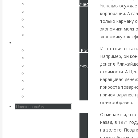
Международные экономические отношения
Нередко осуждае
КАтасонов. К
Деньги
корпораций. А гл
Христианство
только карману о
112-летию
История России
экономики можно
Все статьи
экономику как сф
начала Первой
Архив Видео
Из статьи в стат
Экономика современной России
мировой войны:
Например, он кон
Мировая экономика
денег в ближайше
Международные экономические отношения
вместо победы
стоимости. А Це
Деньги
наращивая денеж
Христианство
Россия
прироста товарно
История России
причем заранее п
Все видео
получила
скачкообразно.
«похабный»
Отмечается, что
назад, в 1971 го
Брестский мир
на золото. Поздн
размен был упраз