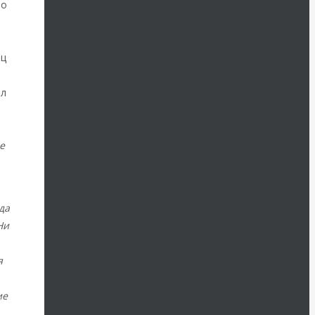
но
ец
ыл
о
е
да
Ни
я
ие