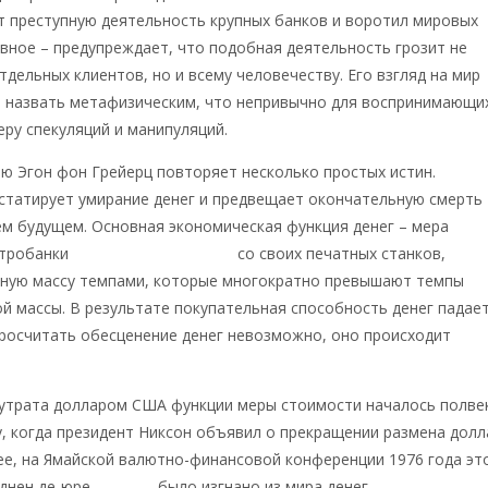
т преступную деятельность крупных банков и воротил мировых
авное – предупреждает, что подобная деятельность грозит не
тдельных клиентов, но и всему человечеству. Его взгляд на мир
 назвать метафизическим, что непривычно для воспринимающи
еру спекуляций и манипуляций.
ью Эгон фон Грейерц повторяет несколько простых истин.
статирует умирание денег и предвещает окончательную смерть
м будущем. Основная экономическая функция денег – мера
нтробанки
давно сняли тормоза
со своих печатных станков,
ную массу темпами, которые многократно превышают темпы
й массы. В результате покупательная способность денег падает
росчитать обесценение денег невозможно, оно происходит
 утрата долларом США функции меры стоимости началось полве
ду, когда президент Никсон объявил о прекращении размена долл
ее, на Ямайской валютно-финансовой конференции 1976 года эт
днен де-юре,
золото
было изгнано из мира денег,