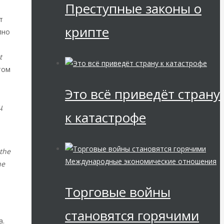
Преступные законы о
т
крипте
лно
t
том
Это всё приведёт страну
ц
к катастрофе
 the
Международные экономические отношения
he
Торговые войны
становятся горячими
а.