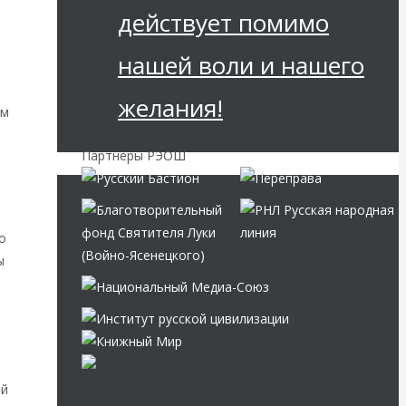
действует помимо
нашей воли и нашего
желания!
ым
Партнёры РЭОШ
о
ы
ий