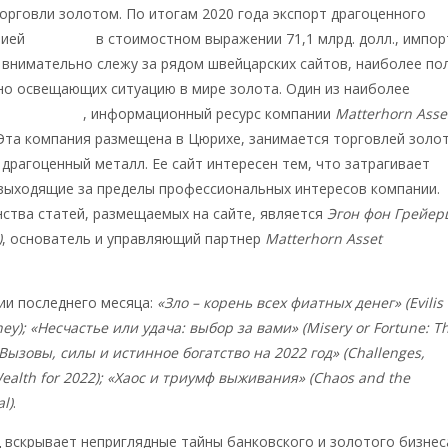
рговли золотом. По итогам 2020 года экспорт драгоценного
рией
составил
в стоимостном выражении 71,1 млрд. долл., импор
 Я внимательно слежу за рядом швейцарских сайтов, наиболее по
но освещающих ситуацию в мире золота. Один из наиболее
dSwitzerland
, информационный ресурс компании
Matterhorn Asse
 Эта компания размещена в Цюрихе, занимается торговлей золо
 драгоценный металл. Ее сайт интересен тем, что затрагивает
 выходящие за пределы профессиональных интересов компании.
ства статей, размещаемых на сайте, является
Эгон фон Грейер
)
, основатель и управляющий партнер
Matterhorn Asset
ии последнего месяца:
«Зло – корень всех фиатных денег» (Evilis
oney); «Несчастье или удача: выбор за вами» (Misery or Fortune: T
 «Вызовы, силы и истинное богатство на 2022 год» (Challenges,
ealth for 2022); «Хаос и триумф выживания» (Chaos and the
l)
.
 вскрывает неприглядные тайны банковского и золотого бизнес