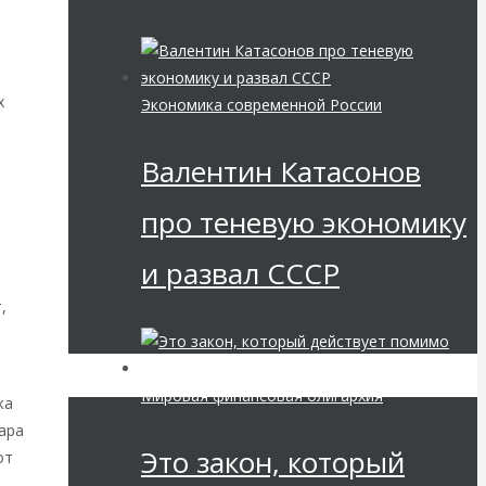
х
Экономика современной России
Валентин Катасонов
про теневую экономику
и развал СССР
,
Мировая финансовая олигархия
ка
ара
Это закон, который
от