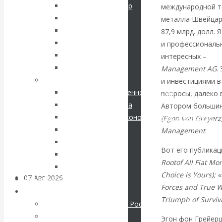
кризис в России.
Соловьев Владимир
международной то
Данилевский Н. Я.
металла Швейца
Проедаем
Нечволодов А. Д.
87,9 млрд. долл.
Кокорев Василий
и профессиональ
основной
Бутми Г. В.
интересных –
Gol
Другие авторы
Management AG
.
капитал, но
Современные книги
и инвестициями в
Экономика современной России
вопросы, далеко
строим
Мировая экономика
Автором большин
Международные экономические отношения
(Egon von Greyerz
грандиозные
Деньги
Management
.
Христианство
планы
Вот его публикац
История России
Rootof All Fiat M
Все рубрики…
Choice is Yours);
07 Авг 2026
Постижение
Авторы РЭОШ
Forces and True W
истории
Архив статей
Triumph of Surviva
Экономика современной России
Мировая экономика
ВАлентин
Эгон фон Грейерц