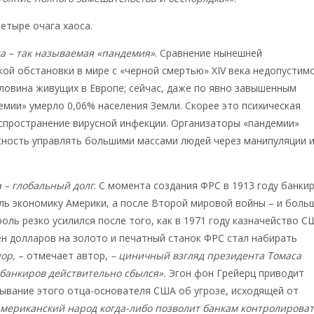
етыре очага хаоса.
а – так называемая «пандемия»
. Сравнение нынешней
ой обстановки в мире с «черной смертью» XIV века недопустимо
ловина живущих в Европе; сейчас, даже по явно завышенным
емии» умерло 0,06% населения Земли. Скорее это психическая
спространение вирусной инфекции. Организаторы «пандемии»
ность управлять большими массами людей через манипуляции 
а – глобальный долг
. С момента создания ФРС в 1913 году банки
ль экономику Америки, а после Второй мировой войны – и боль
роль резко усилился после того, как в 1971 году казначейство С
н долларов на золото и печатный станок ФРС стал набирать
пор,
– отмечает автор,
– циничный взгляд президента Томаса
банкиров действительно сбылся».
Эгон фон Грейерц приводит
ывание этого отца-основателя США об угрозе, исходящей от
американский народ когда-либо позволит банкам контролирова