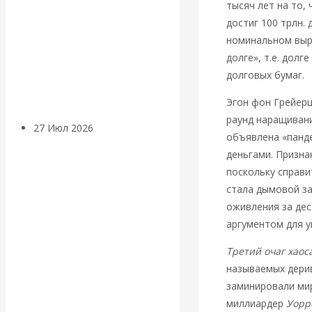
тысяч лет на то,
«Мировые
достиг 100 трлн. 
номинальном выра
ростовщики»:
долге», т.е. дол
долговых бумаг.
вчера и сегодня
Эгон фон Грейерц
раунд наращивани
27 Июл 2026
Мировая
объявлена «панде
валютная система
деньгами. Призна
поскольку справи
Валентин
стала дымовой за
оживления за деся
КАтасонов.
аргументом для у
«МЕТОД
Третий очаг хао
называемых дерив
ОТМЫВАНИЯ
заминировали ми
миллиардер
Уорр