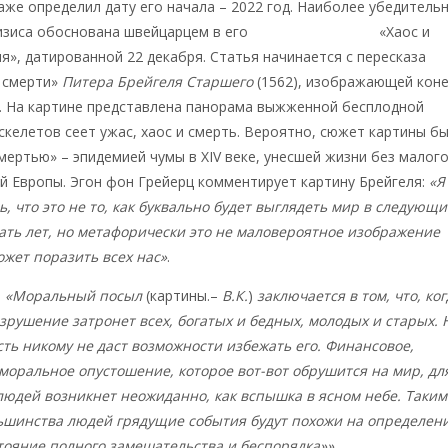
даже определил дату его начала – 2022 год. Наиболее убедитель
изиса обоснована швейцарцем в его
последней статье
«Хаос и
», датированной 22 декабря. Статья начинается с пересказа
 смерти»
Питера Брейгеля Старшего
(1562), изображающей кон
е. На картине представлена панорама выжженной бесплодной
 скелетов сеет ужас, хаос и смерть. Вероятно, сюжет картины б
мертью» – эпидемией чумы в XIV веке, унесшей жизни без малог
 Европы. Эгон фон Грейерц комментирует картину Брейгеля:
«Я
, что это не то, как буквально будет выглядеть мир в следующи
ать лет, но метафорически это не маловероятное изображение
ожет поразить всех нас»
.
:
«Моральный посыл
(картины.–
В.К.
)
заключается в том, что, ког
азрушение затронет всех, богатых и бедных, молодых и старых. 
сть никому не даст возможности избежать его. Финансовое,
моральное опустошение, которое вот-вот обрушится на мир, дл
людей возникнет неожиданно, как вспышка в ясном небе. Таким
льшинства людей грядущие события будут похожи на определен
тояние полного замешательства и беспорядка»»
.