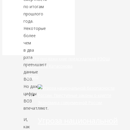
по итогам
банковской
прошлого
года.
сфере России
Некоторые
более
уже начался
чем
в два
раза
Место продажи книг председателя РЭОШ
превышают
Валентина Катасонова
данные
Видео
ВОЗ.
Но даже
цифры
ВОЗ
Экономика современной России
впечатляют.
Угроза национальной
И,
как