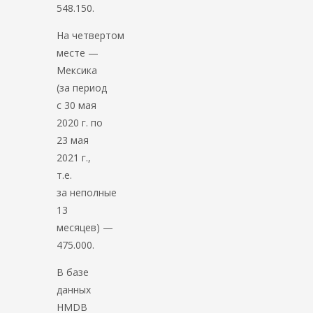
548.150.
На четвертом
месте —
Мексика
(за период
с 30 мая
2020 г. по
23 мая
2021 г.,
т.е.
за неполные
13
месяцев) —
475.000.
В базе
данных
HMDB