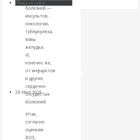
обычных
болезней —
Искусственный
инсультов,
онкологии,
интеллект —
туберкулеза,
язвы
революционный
желудка.
И,
переход к
конечно же,
посткапитализму
от инфарктов
и других
сердечно-
29 Июл 2026
Мировая
сосудистых
финансовая олигархия
болезней.
Итак,
Валентин
согласно
оценкам
Катасонов.
ВОЗ,