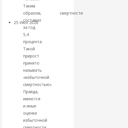
покинуть НАТО?
Таким
образом,
прирост
смертности
составил
25 Июл 2026
Комментарии,
за год
интервью и беседы
5,4
процента.
«Об этом
Такой
прирост
молчат»:
принято
называть
экономист
«избыточной
смертностью».
Валентин
Правда,
Катасонов
имеются
и иные
считает, что
оценки
избыточной
кризис в
смертности