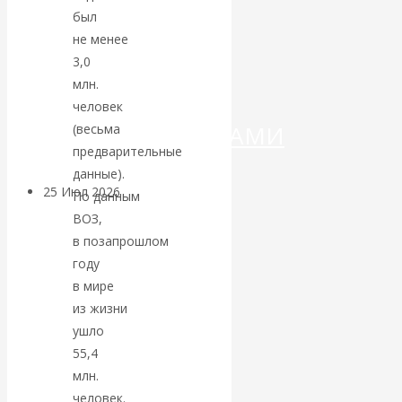
ДЕНЕГ»: КИТАЙ
был
не менее
ВЕДЁТ БОРЬБУ
3,0
млн.
С
человек
КРИПТОВАЛЮТАМИ
(весьма
предварительные
данные).
25 Июл 2026
Геополитика
По данным
ВОЗ,
Валентин
в позапрошлом
году
КАтасонов.
в мире
из жизни
Может ли
ушло
55,4
Америка
млн.
человек.