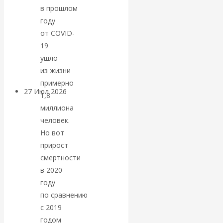
в прошлом
«Мировые
году
ростовщики»:
от COVID-
19
вчера и сегодня
ушло
из жизни
примерно
27 Июл 2026
Мировая
1,8
валютная система
миллиона
человек.
Валентин
Но вот
прирост
КАтасонов.
смертности
в 2020
«МЕТОД
году
по сравнению
ОТМЫВАНИЯ
с 2019
годом