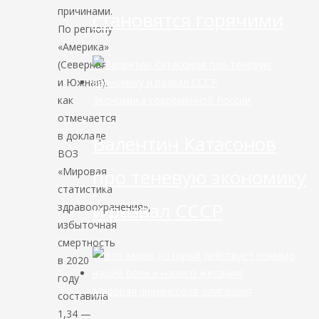
причинами.
становятся горячими
По региону
«Америка»
(Северная
и Южная),
Экономика современной России
как
отмечается
в докладе
Валентин Катасонов
ВОЗ
про теневую экономику
«Мировая
статистика
и развал СССР
здравоохранения»,
избыточная
смертность
в 2020
году
Мировая финансовая олигархия
составила
1,34 —