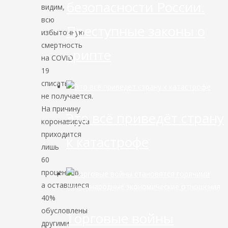
безопасности России.
видим,
всю
Преступные законы о
избыточную
смертность
крипте
на COVID-
19
списать
не получается.
На причину
Это всё приведёт страну
коронавируса
приходится
к катастрофе
лишь
60
процентов,
а оставшиеся
Международные экономические отношения
40%
обусловлены
Торговые войны
другими