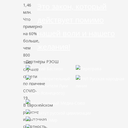
Это закон, который
1,46
млн.
действует помимо
Что
примерно
нашей воли и нашего
на 60%
больше,
желания!
чем
800
Партнёры РЭОШ
тыс.
случаев
смерти
по причине
COVID-
19.
В Европейском
регионе
избыточная
смертность,