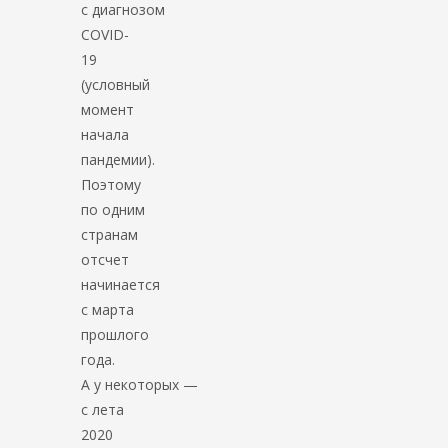
с диагнозом
COVID-
19
(условный
момент
начала
пандемии).
Поэтому
по одним
странам
отсчет
начинается
с марта
прошлого
года.
А у некоторых —
с лета
2020