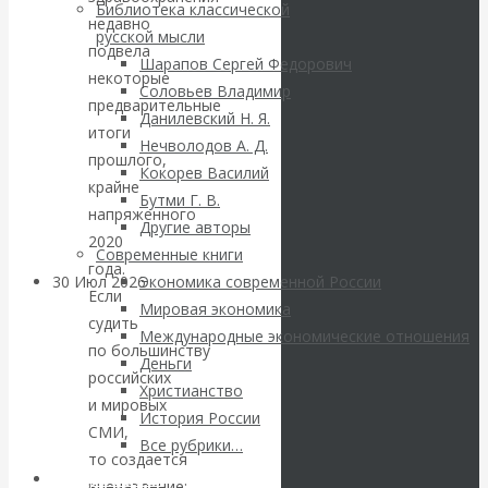
ВАлентин
Библиотека классической
недавно
русской мысли
Катасонов.
подвела
Шарапов Сергей Федорович
некоторые
Соловьев Владимир
Саммит НАТО в
предварительные
Данилевский Н. Я.
итоги
Нечволодов А. Д.
Турции: Drang
прошлого,
Кокорев Василий
крайне
Бутми Г. В.
nach Osten
напряженного
Другие авторы
2020
Современные книги
года.
30 Июл 2026
Банки
Экономика современной России
Если
Мировая экономика
судить
Международные экономические отношения
Валентин
по большинству
Деньги
российских
Христианство
Катасонов. Кто
и мировых
История России
СМИ,
определяет
Все рубрики…
то создается
Авторы РЭОШ
впечатление: