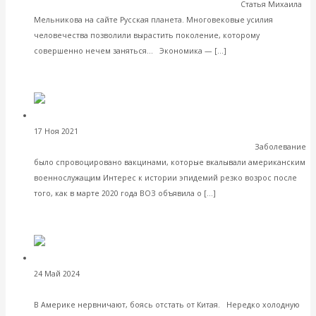
Цивилизация симулякров
экономический кризис
Статья Михаила
Мельникова на сайте Русская планета. Многовековые усилия
человечества позволили вырастить поколение, которому
Читать далее
совершенно нечем заняться... Экономика — […]
VK
Facebook
Twitter
Валентин Катасонов. Испанка,
17 Ноя 2021
Постижение истории
или Страшная тайна, которую пытаются скрывать
Заболевание
было спровоцировано вакцинами, которые вкалывали американским
военнослужащим Интерес к истории эпидемий резко возрос после
Читать далее
того, как в марте 2020 года ВОЗ объявила о […]
VK
Facebook
Twitter
Валентин КАтасонов. О военных
24 Май 2024
Мировая экономика
расходах в мире. Начинается новый раунд гонки вооружений
В Америке нервничают, боясь отстать от Китая. Нередко холодную