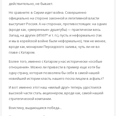
действительно, не бывает.
Но сравните: в Сирии идет война. Совершенно
официально на стороне законной и легитимной власти
выступает Россия. А на сторонах, противостоящих: на одних
(вроде как, «умеренные» душегубы) — практически весь
Запад, на других (ИГИЛ* и т. п.), пусть и неформально (так
и мы в корейской войне были неформально), тем не менее,
вроде как, монархии Персидского залива, чуть ли не во
главе с Катаром.
Более того, именно с Катаром у нас исторически «особые
отношения». Можно ли привести в пример еще хотя бы
одну страну, которая позволяла бы себе в самой нашей
новейшей истории класть нашего посла лицом в асфальт?
И вот: именно этот наш «милый друг» теперь удостоился
высокой части стать акционером, вроде как, самой нашей
стратегической компании.
Воистину, выдающаяся победа…