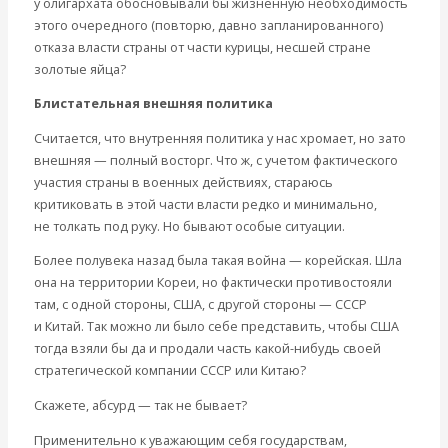
у олигархата обосновывали бы жизненную необходимость
Международные экономические отношения
этого очередного (повторю, давно запланированного)
Деньги
отказа власти страны от части курицы, несшей стране
Христианство
золотые яйца?
История России
Все видео
Блистательная внешняя политика
Считается, что внутренняя политика у нас хромает, но зато
внешняя — полный восторг. Что ж, с учетом фактического
участия страны в военных действиях, стараюсь
критиковать в этой части власти редко и минимально,
не толкать под руку. Но бывают особые ситуации.
Более полувека назад была такая война — корейская. Шла
она на территории Кореи, но фактически противостояли
там, с одной стороны, США, с другой стороны — СССР
и Китай. Так можно ли было себе представить, чтобы США
тогда взяли бы да и продали часть какой-нибудь своей
стратегической компании СССР или Китаю?
Скажете, абсурд — так не бывает?
Применительно к уважающим себя государствам,