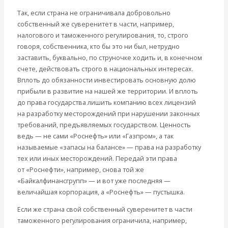
Так, если страна не ограничивала добровольно
собственный же суверенитет в части, например,
налогового и таможенного регулирования, то, строго
говоря, собственника, кто бы это ни был, нетрудно
заставить, буквально, по струночке ходить и, в конечном
счете, действовать строго в национальных интересах.
Вплоть до обязанности инвестировать основную долю
прибыли в развитие на нашей же территории. И вплоть
до права государства лишить компанию всех лицензий
на разработку месторождений при нарушении законных
требований, предъявляемых государством. Ценность
ведь — не сами «Роснефть» или «Газпром», а так
называемые «запасы на балансе» — права на разработку
тех или иных месторождений. Передай эти права
от «Роснефти», например, снова той же
«Байкалфинансгрупп» — и вот уже последняя —
величайшая корпорация, а «Роснефть» — пустышка.
Если же страна свой собственный суверенитет в части
таможенного регулирования ограничила, например,