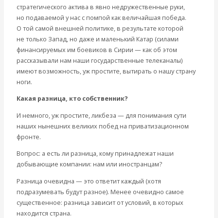
стратегического актива в явно недружественные руки,
но подаваемой у нас с помпой как величайшая победа.
О той самой внешней политике, в результате которой
не только Запад, но даже и маленький Катар (силами
финансируемых им боевиков в Сирии — как об этом
рассказывали нам наши государственные телеканалы)
имеют возможность, уж простите, вытирать о нашу страну
ноги.
Какая разница, кто собственник?
И немного, уж простите, ликбеза — для понимания сути
наших нынешних великих побед на приватизационном
фронте.
Вопрос: а есть ли разница, кому принадлежат наши
добывающие компании: нам или иностранцам?
Разница очевидна — это ответит каждый (хотя
подразумевать будут разное). Менее очевидно самое
существенное: разница зависит от условий, в которых
находится страна.