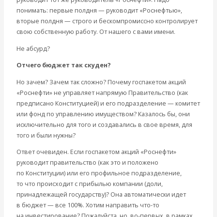
понимать: первые полдня — руководит «Роснефтью»,
вторые полдня — строго и бескомпромиссно контролирует
свою собственную работу. От нашего с вами имени.
Не абсурд?
Отчего бюджет так скуден?
Но зачем? Зачем так сложно? Почему госпакетом акций
«Роснефти» не управляет напрямую Правительство (как
предписано Конституцией) и его подразделение — комитет
или фонд по управлению имуществом? Казалось бы, они
исключительно для того и создавались в свое время, для
того и были нужны?
Ответ очевиден. Если госпакетом акций «Роснефти»
руководит правительство (как это и положено
по Конституции) или его профильное подразделение,
то что происходит с прибылью компании (доли,
принадлежащей государству)? Она автоматически идет
в бюджет — все 100%. Хотим направить что-то
на инвестирование? Пожалуйста, но, во-первых, в рамках