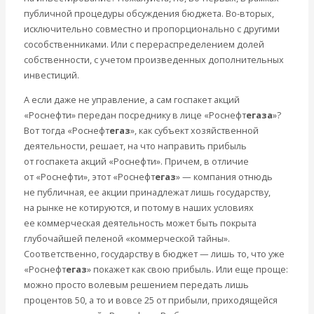
публичной процедуры обсуждения бюджета. Во-вторых,
исключительно совместно и пропорционально с другими
сособственниками. Или с перераспределением долей
собственности, с учетом произведенных дополнительных
инвестиций.
А если даже не управление, а сам госпакет акций
«Роснефти» передан посреднику в лице «Роснефт
егаза
»?
Вот тогда «Роснефт
егаз
», как субъект хозяйственной
деятельности, решает, на что направить прибыль
от госпакета акций «Роснефти». Причем, в отличие
от «Роснефти», этот «Роснефт
егаз
» — компания отнюдь
не публичная, ее акции принадлежат лишь государству,
на рынке не котируются, и потому в наших условиях
ее коммерческая деятельность может быть покрыта
глубочайшей пеленой «коммерческой тайны».
Соответственно, государству в бюджет — лишь то, что уже
«Роснефт
егаз
» покажет как свою прибыль. Или еще проще:
можно просто волевым решением передать лишь
процентов 50, а то и вовсе 25 от прибыли, приходящейся