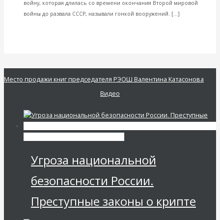
войну, которая длилась со времени окончания Второй мировой
Читать
войны до развала СССР, называли гонкой вооружений. […]
далее
VK
Facebook
Twitter
Место продажи книг председателя РЭОШ Валентина Катасонова
Видео
Экономика современной России
Угроза национальной
безопасности России.
Преступные законы о крипте