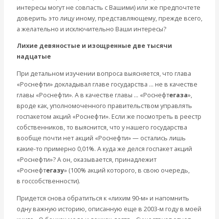
интересы могут не совпасть с Вашими) или же предпочтете
доверить это лицу иному, представляющему, прежде всего,
а желательно и исключительно Ваши интересы?
Лихие девяностые и изощренные две тысячи
надцатые
При детальном изучении вопроса выясняется, что глава
«Роснефти» докладывал главе государства … не в качестве
главы «Роснефти». А в качестве главы … «Роснефт
егаза
»,
вроде как, уполномоченного правительством управлять
госпакетом акций «Роснефти». Если же посмотреть в реестр
собственников, то выяснится, что у нашего государства
вообще почти нет акций «Роснефти» — остались лишь
какие-то примерно 0,01%. А куда же делся госпакет акций
«Роснефти»? А он, оказывается, принадлежит
«Роснефт
егазу
» (100% акций которого, в свою очередь,
в госсобственности).
Придется снова обратиться к «лихим 90-м» и напомнить
одну важную историю, описанную еще в 2003-м году в моей