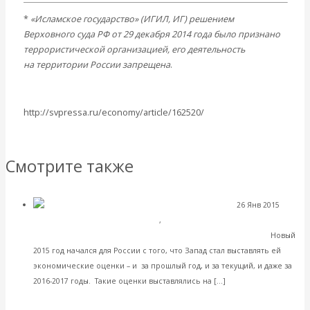
*
«Исламское государство» (ИГИЛ, ИГ) решением
Верховного суда РФ от 29 декабря 2014 года было признано
террористической организацией, его деятельность
на территории России запрещена
.
http://svpressa.ru/economy/article/162520/
Вернуться назад
Смотрите также
26 Янв 2015
Экономика современной России
,
Международные экономические
Рейтинговое оружие экономической войны
отношения
Новый
2015 год начался для России с того, что Запад стал выставлять ей
экономические оценки – и за прошлый год, и за текущий, и даже за
Читать далее
2016-2017 годы. Такие оценки выставлялись на […]
VK