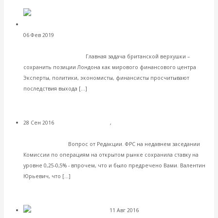
Facebook
Twitter
Валентин
06 Фев 2019
Международные экономические отношения
Катасонов. Развод по-английски – Британия вспомнила о
Содружестве наций
Главная задача британской верхушки –
сохранить позиции Лондона как мирового финансового центра
Эксперты, политики, экономисты, финансисты просчитывают
Читать далее
последствия выхода […]
VK
Facebook
Twitter
28 Сен 2016
Мировая экономика
,
Комментарии, интервью и
Актуальный комментарий В.Ю.Катасонова: «Паралич»
беседы
решений ФРС
Вопрос от Редакции. ФРС на недавнем заседании
Комиссии по операциям на открытом рынке сохранила ставку на
уровне 0,25-0,5% - впрочем, что и было предречено Вами. Валентин
Читать далее
Юрьевич, что […]
VK
Facebook
Twitter
11 Авг 2016
Мировой финансово-