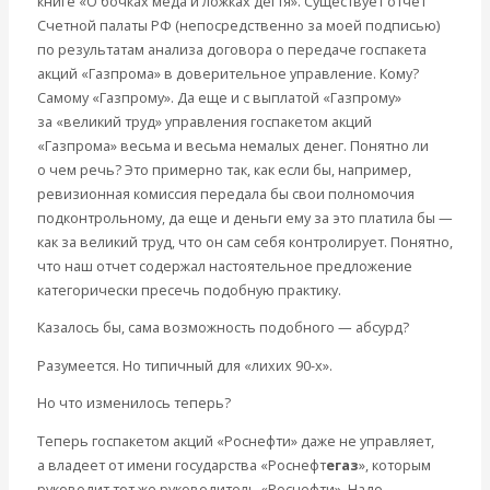
книге «О бочках меда и ложках дегтя». Существует отчет
Счетной палаты РФ (непосредственно за моей подписью)
по результатам анализа договора о передаче госпакета
акций «Газпрома» в доверительное управление. Кому?
Самому «Газпрому». Да еще и с выплатой «Газпрому»
за «великий труд» управления госпакетом акций
«Газпрома» весьма и весьма немалых денег. Понятно ли
о чем речь? Это примерно так, как если бы, например,
ревизионная комиссия передала бы свои полномочия
подконтрольному, да еще и деньги ему за это платила бы —
как за великий труд, что он сам себя контролирует. Понятно,
что наш отчет содержал настоятельное предложение
категорически пресечь подобную практику.
Казалось бы, сама возможность подобного — абсурд?
Разумеется. Но типичный для «лихих 90-х».
Но что изменилось теперь?
Теперь госпакетом акций «Роснефти» даже не управляет,
а владеет от имени государства «Роснефт
егаз
», которым
руководит тот же руководитель «Роснефти». Надо