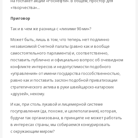
на госпакет акций «Роснефти». В общем, простор для
«творчества»…
Приговор
Так и в чем же разница с «лихими 90-ми»?
Может быть, лишь в том, что теперь нет подлинно
независимой Счетной палаты (равно как и вообще
самостоятельного парламента) и, соответственно,
поставить публично и официально вопрос об очевидном
конфликте интересов и недопустимости подобного
«управления» от имени государства госсобственностью,
равно как и поставить заслон подобной приватизации
стратегического актива в руки швейцарско-катарских
«друзей», некому.
И как, при столь лукавой и лицемерной системе
госуправления (да, похоже, и целеполагания), которая,
будучи так организована, в принципе не может работать
в интересах страны, мы собираемся конкурировать
с окружающим миром?