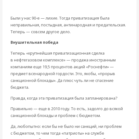
Современные книги
Экономика современной России
Были у нас 90-е — лихие. Тогда приватизация была
Мировая экономика
неправильная, постыдная, антинародная и предательская.
Международные экономические отношения
Теперь — совсем другое дело.
Деньги
Христианство
Внушительная победа
История России
Все рубрики…
Теперь «крупнейшая приватизационная сделка
Авторы РЭОШ
в нефтегазовом комплексе» — продажа иностранным
Архив статей
компаниям еще 19,5 процентов акций «Роснефти» —
Экономика современной России
предмет всенародной гордости. Это, якобы, «прорыв
Мировая экономика
санкционной блокады». Да плюс чуть ли не спасение
Международные экономические отношения
бюджета.
Деньги
Правда, когда эта приватизация была запланирована?
Христианство
История России
Правильно — еще в 2010 году. То есть, задолго до всякой
Все статьи
санкционной блокады и проблем с бюджетом.
Архив Видео
Да, любопытно: если бы не было ни санкций, ни проблем
Экономика современной России
с бюджетом, то чем тогда «патриоты» на службе
Мировая экономика