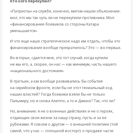
Кто кого перекупил?
«Патриоты» на службе, конечно, мигом нашли объяснение:
мол, это мы так чуть ли не перекупили противника. Мол:
«финансирование боевиков со стороны Катара
уменьшается».
И что еще наше стратегическое надо им отдать, чтобы это
финансирование вообще прекратилось? Это — во-первых.
Во-вторых, сдается мне, это тот случай, когда купили
не мы его, а, скорее, он нас — как минимум, часть нашего
«национального достояния».
В-третьих, а как вообще развивались бы события
на сирийском фронте, если бы не этот гениальный ход
наших властей? Тогда боевики взяли бы не только
Пальмиру, но и снова Алеппо, а то и Дамаск? Так, что ли?
Но, внимание: я не о военных действиях и не о героях,
отдающих свои жизни за нашу страну, пусть и за ее
рубежами. Я совсем о другом — о внешней политике (той
самой, что у нас — сплошной восторг): о продаже части