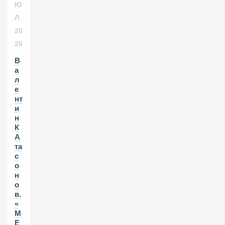
Ю
Л
20
26
В
а
л
е
нт
и
н
К
А
та
с
о
н
о
в.
«
М
Е