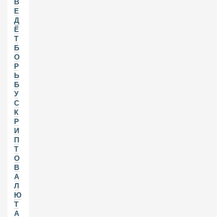
В
Е
Д
Ё
Т
Б
О
Р
Ь
Б
У
С
К
Р
И
П
Т
О
В
А
Л
Ю
Т
А