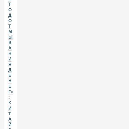
Т
О
Д
О
Т
М
Ы
В
А
Н
И
Я
Д
Е
Н
Е
Г»
:
К
И
Т
А
Й