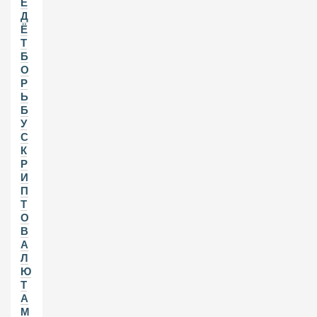
Е
Д
Ё
Т
Б
О
Р
Ь
Б
У
С
К
Р
И
П
Т
О
В
А
Л
Ю
Т
А
М