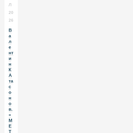
Л
20
26
В
а
л
е
нт
и
н
К
А
та
с
о
н
о
в.
«
М
Е
Т