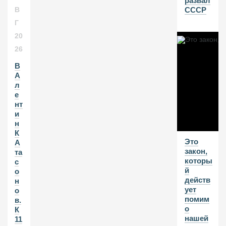
развал
СССР
В
Г
20
26
В
А
л
е
нт
и
н
К
Это
А
закон,
та
которы
с
й
о
действ
н
ует
о
помим
в.
о
К
нашей
11