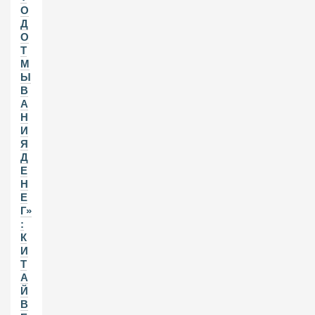
О
Д
О
Т
М
Ы
В
А
Н
И
Я
Д
Е
Н
Е
Г»
:
К
И
Т
А
Й
В