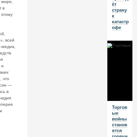
 мире,
ёт
а
т в
страну
н
 этому
к
к
катастр
о
офе
в
ск
ой,
и
», всей
х
с-медиа,
с
едств
ч
ия
ет
 и
о
аких
в
, что
ссии —
01
сь в
А
счадия
мперия
В
Торгов
и
ые
Г
войны
20
станов
26
ятся
горячи