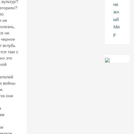
В
 культур?
а
тегориях?
л
то
е
и не
нт
олезнь,
и
ся не
н
 черное
К
т вглубь
ат
тся там с
ас
о
но это
н
тной
о
в.
ателей
«
е войны
М
и.
и
ок они
р
о
м
в
ам
ы
е
р
ки
о
редков