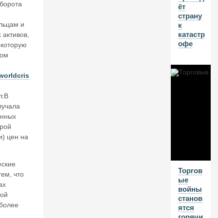
борота
ёт
и
страну
и.
льцам и
к
П
катастр
р
активов,
офе
о
екоторую
е
том
д
ае
/worldcris
м
о
т.В
с
лучала
н
енных
о
орой
в
н
и) цен на
о
й
ка
еские
Торгов
п
ем, что
ые
ит
ах
войны
а
кой
станов
л,
 более
ятся
н
горячи