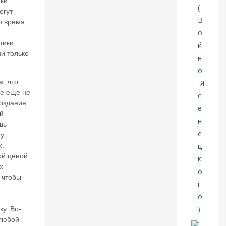
ки
р
огут
о время
05
тики
А
и только
В
Г
, что
20
же еще не
26
создания
й
В
а
шь
л
у,
е
х.
нт
ой ценой
и
х
н
 чтобы
К
ат
ас
у. Во-
о
н
любой