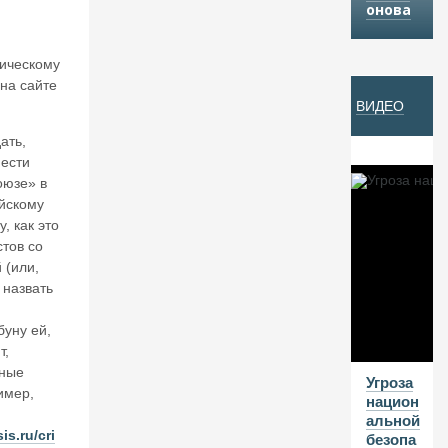
онова
Й
ическому
07
на сайте
ВИДЕО
А
В
ать,
Г
нести
оюзе» в
20
йскому
26
, как это
В
тов со
а
 (или,
л
 назвать
е
нт
буну ей,
и
т,
н
дные
К
Угроза
имер,
ат
национ
ас
альной
о
is.ru/cri
безопа