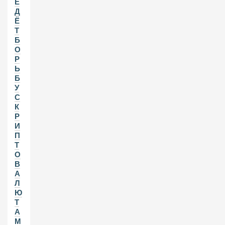
Е
Д
Ё
Т
Б
О
Р
Ь
Б
У
С
К
Р
И
П
Т
О
В
А
Л
Ю
Т
А
М