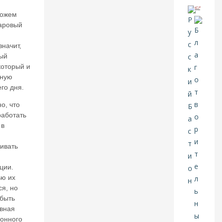
в
можем
о
аровый
й
н
ы
значит,
:
ый
в
который и
м
вную
ес
го дня.
то
п
о, что
о
работать
б
 в
е
д
ивать
ы
Р
о
ции.
сс
ью их
и
ся, но
я
быть
п
авная
о
ионного