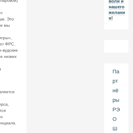
лларовой)
воли и
2-
нашего
л
желани
ет
ет
я!
и
ше. Это
ю
ше мы
н
а
игры»,
ч
ют ФРС,
а
н-вудские
л
ее низких
а
П
з
е
Па
р
рт
в
о
нё
вляется
й
м
ры
и
урса,
р
РЭ
тся
о
го
О
в
енциала.
о
Ш
й