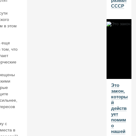
развал
отят
СССР
В
сути
Г
ского
20
м в этом
26
В
ь еще
А
 том, что
л
лает
е
рческие
нт
и
н
прещены
К
скими
Это
А
орые
закон,
та
ащите
которы
с
сильнее,
й
о
тересов
действ
н
ует
о
помим
в.
му с
о
К
места в
нашей
11