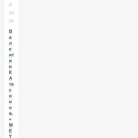
Л
20
26
В
а
л
е
нт
и
н
К
А
та
с
о
н
о
в.
«
М
Е
Т