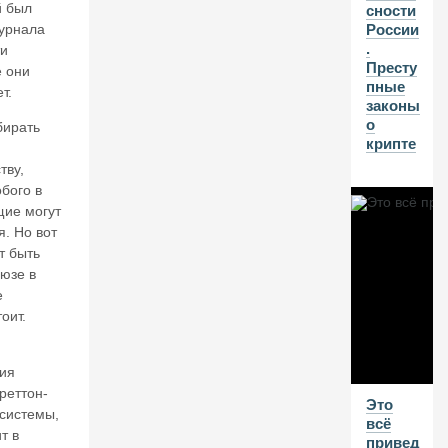
н
й был
сности
о
урнала
России
в.
.
ти
И
Престу
е они
н
пные
т.
в
законы
ес
о
бирать
ти
крипте
ц
тву,
и
бого в
о
щие могут
н
. Но вот
н
ы
т быть
й
юзе в
к
е
р
оит.
из
и
с
сия
в
реттон-
Это
Р
системы,
всё
о
т в
привед
сс