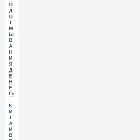
О
Д
О
Т
М
Ы
В
А
Н
И
Я
Д
Е
Н
Е
Г»
:
К
И
Т
А
Й
В