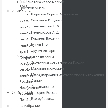
Библиотека классической
ТАСС
русской мысли
29 Июл 2026
Мировая
/
Шарапов Сергей Федорович
финансовая олигархия
Соловьев Владимир
Китай
Данилевский Н. Я.
может
Валентин
Нечволодов А. Д.
занять
Кокорев Василий
место
Катасонов.
Бутми Г. В.
главного
Другие авторы
врага
«Мировые
Современные книги
Америки,
Экономика современной России
которое
ростовщики»:
Мировая экономика
сегодня
Международные экономические отношения
вчера и сегодня
занимает
Деньги
Россия.
Христианство
Неслучайно
27 Июл 2026
Мировая
История России
реакция
валютная система
Все рубрики…
Пекина
на избрание
Авторы РЭОШ