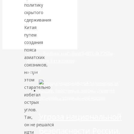
маршруты в
политику
скрытого
небе никуда не
сдерживания
Китая
делись
путем
создания
пояса
Место продажи книг председателя РЭОШ
азиатских
Валентина Катасонова
союзников,
Видео
но при
этом
старательно
избегал
Экономика современной России
острых
углов.
Угроза национальной
Так,
он не решался
безопасности России.
идти