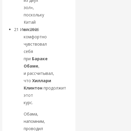
из двух
зол»,
денежной массе
поскольку
Китай
21 Июл 2026
Комментарии,
вполне
интервью и беседы
комфортно
чувствовал
себя
ВАлентин
при
Бараке
Обаме
,
Катасонов.
и рассчитывал,
Воздушные
что
Хиллари
Клинтон
продолжит
коридоры:
этот
курс.
«Паутина-2»
Обама,
провалилась, но
напомним,
проводил