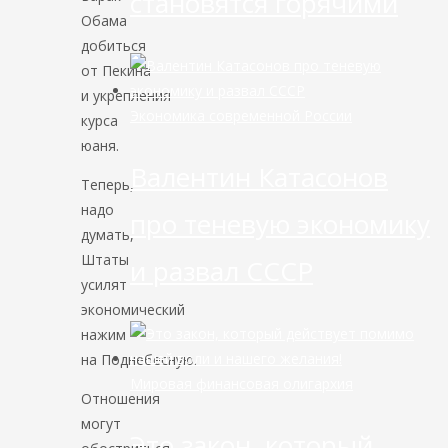
становятся горячими
Обама
добиться
от Пекина
и укрепления
Экономика современной России
курса
юаня.
Валентин Катасонов
Теперь,
надо
про теневую экономику
думать,
Штаты
и развал СССР
усилят
экономический
нажим
на Поднебесную.
Мировая финансовая олигархия
Отношения
могут
Это закон, который