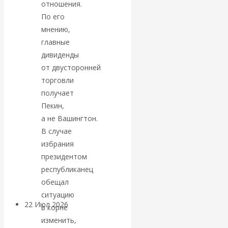
экономист
отношения.
По его
Валентин
мнению,
главные
Катасонов
дивиденды
от двусторонней
считает, что
торговли
получает
кризис в
Пекин,
а не Вашингтон.
банковской
В случае
избрания
сфере России
президентом
уже начался
республиканец
обещал
ситуацию
22 Июл 2026
Деньги
в корне
изменить,