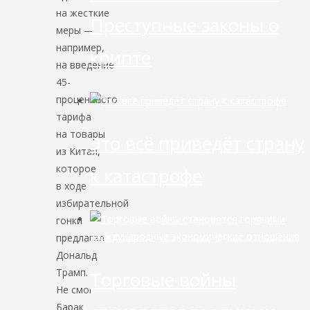
на жесткие
Преступные законы о
меры —
например,
крипте
на введение
45-
процентного
тарифа
на товары
Это всё приведёт страну
из Китая,
которое
к катастрофе
в ходе
избирательной
гонки
Международные экономические отношения
предлагал
Дональд
Трамп.
Торговые войны
Не смог
Барак