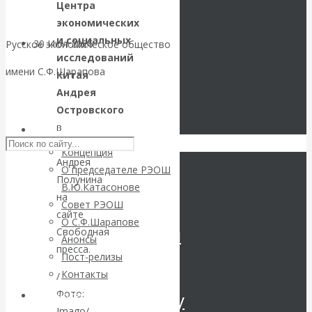
Центра
экономических
и социальных
30 Июл 2026
Цифровая
Русское экономическое общество
исследований
экономика
имени С.Ф.Шарапова
Китая
Андрея
Валентин
Skip to content
Островского
в
РЭОШ
Катасонов.
материале
Концепция
Андрея
Искусственный
О председателе РЭОШ
Полунина
В.Ю.Катасонове
интеллект —
на
Совет РЭОШ
сайте
О С.Ф.Шарапове
революционный
Свободная
Анонсы
пресса.
Пост-релизы
переход к
Контакты
/
Фото:
посткапитализму
Библиотека
Imago/