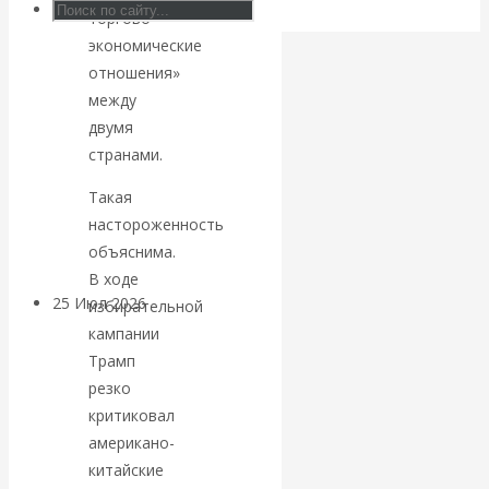
торгово-
Валентин
экономические
КАтасонов.
отношения»
между
Может ли
двумя
странами.
Америка
Такая
настороженность
покинуть НАТО?
объяснима.
В ходе
25 Июл 2026
Комментарии,
избирательной
интервью и беседы
кампании
Трамп
резко
«Об этом
критиковал
молчат»:
американо-
китайские