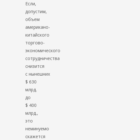
Если,
допустим,
объем
американо-
китайского
торгово-
экономического
сотрудничества
снизится
с нынешних
$ 630
млрд.
до
$ 400
млрд.,
это
неминуемо
скажется