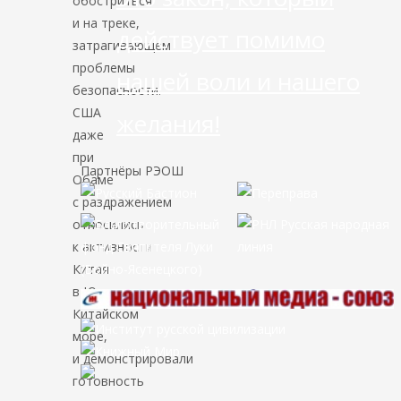
обостриться
и на треке,
действует помимо
затрагивающем
проблемы
нашей воли и нашего
безопасности.
США
желания!
даже
при
Партнёры РЭОШ
Обаме
с раздражением
относились
к активности
Китая
в Южно-
Китайском
море,
и демонстрировали
готовность