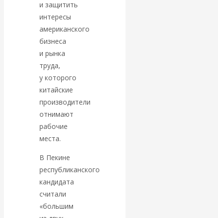
Валентин
и защитить
интересы
КАтасонов.
американского
бизнеса
Парадоксы
и рынка
труда,
денежной
у которого
китайские
системы России.
производители
отнимают
Комментарий к
рабочие
места.
последним
В Пекине
данным
республиканского
кандидата
Центробанка о
считали
«большим
наличной