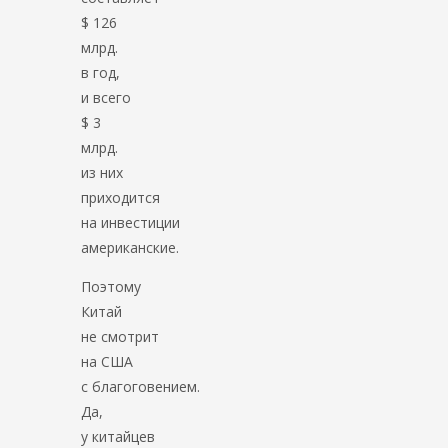
$ 126
млрд.
в год,
и всего
$ 3
млрд.
из них
приходится
на инвестиции
американские.
Поэтому
Китай
не смотрит
на США
с благоговением.
Да,
у китайцев