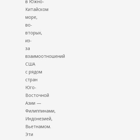
в Южно-
Китайском
море,
во-
вторых,
из-
за
взаимоотношений
США
с рядом
стран
Юго-
Восточной
Азии —
Филиппинами,
Индонезией,
Вьетнамом.
Эти