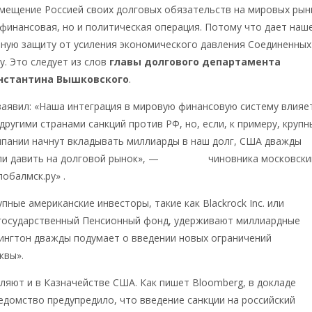
мещение Россией своих долговых обязательств на мировых рын
 финансовая, но и политическая операция. Потому что дает наш
нную защиту от усиления экономического давления Соединенных
. Это следует из слов
главы долгового департамента
нстантина Вышковского
.
 заявил: «Наша интеграция в мировую финансовую систему влияе
другими странами санкций против РФ, но, если, к примеру, крупн
мпании начнут вкладывать миллиарды в наш долг, США дважды
ли давить на долговой рынок», —
цитирует
чиновника московски
лобалмск.ру» .
упные американские инвесторы, такие как Blackrock Inc. или
государственный Пенсионный фонд, удерживают миллиардные
ингтон дважды подумает о введении новых ограничений
квы».
ляют и в Казначействе США. Как пишет Bloomberg, в докладе
едомство предупредило, что введение санкции на российский