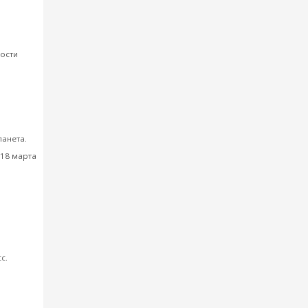
Урок
ости
тория
ланета.
 18 марта
изация
с.