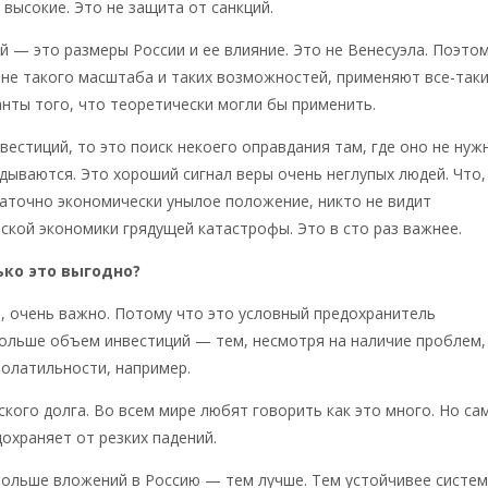
 высокие. Это не защита от санкций.
й — это размеры России и ее влияние. Это не Венесуэла. Поэто
ране такого масштаба и таких возможностей, применяют все-так
нты того, что теоретически могли бы применить.
нвестиций, то это поиск некоего оправдания там, где оно не нуж
дываются. Это хороший сигнал веры очень неглупых людей. Что,
аточно экономически унылое положение, никто не видит
ской экономики грядущей катастрофы. Это в сто раз важнее.
ько это выгодно?
, очень важно. Потому что это условный предохранитель
больше объем инвестиций — тем, несмотря на наличие проблем,
волатильности, например.
кого долга. Во всем мире любят говорить как это много. Но са
охраняет от резких падений.
 больше вложений в Россию — тем лучше. Тем устойчивее систем