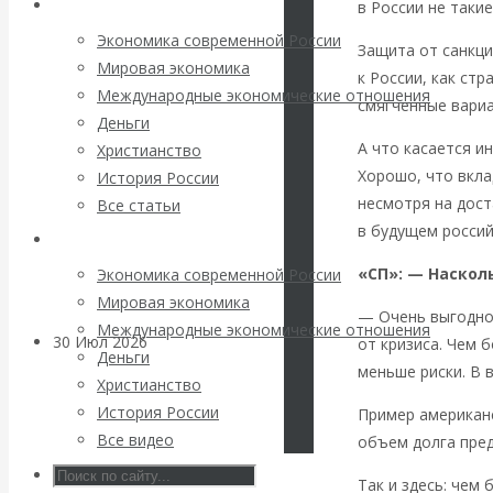
Архив статей
погоду на
в России не такие
Экономика современной России
Защита от санкци
финансовых
Мировая экономика
к России, как ст
Международные экономические отношения
смягченные вариа
рынках?
Деньги
А что касается и
Христианство
Минфины хотят
Хорошо, что вкла
История России
несмотря на дост
Все статьи
быть главнее
в будущем россий
Архив Видео
Центробанков?
«СП»: — Наскол
Экономика современной России
Мировая экономика
— Очень выгодно
Международные экономические отношения
30 Июл 2026
Цифровая
от кризиса. Чем 
Деньги
экономика
меньше риски. В 
Христианство
История России
Пример американс
Валентин
Все видео
объем долга пред
Катасонов.
Так и здесь: чем