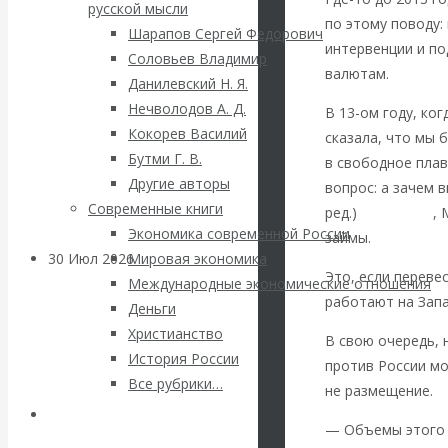
ВАлентин
русской мысли
по этому поводу:
Шарапов Сергей Федорович
Катасонов.
интервенции и по
Соловьев Владимир
валютам.
Данилевский Н. Я.
Саммит НАТО в
Нечволодов А. Д.
В 13-ом году, ког
Кокорев Василий
сказала, что мы 
Турции: Drang
Бутми Г. В.
в свободное плав
Другие авторы
nach Osten
вопрос: а зачем 
Современные книги
ред.)
Силуанов
,
Экономика современной России
займы.
30 Июл 2026
Банки
Мировая экономика
Это, если переве
Международные экономические отношения
работают на Запа
Деньги
Валентин
Христианство
В свою очередь,
История России
Катасонов. Кто
против России мо
Все рубрики…
не размещение.
определяет
Авторы РЭОШ
— Объемы этого 