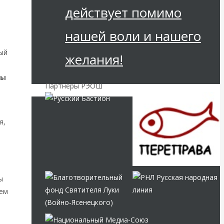
действует помимо
нашей воли и нашего
ый
желания!
ры
Партнёры РЭОШ
я,
ы
чем