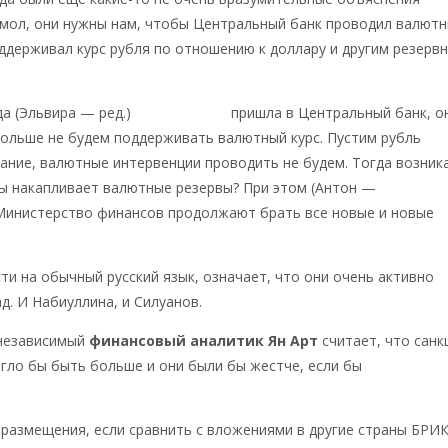
 мол, они нужны нам, чтобы Центральный банк проводил валют
ддерживал курс рубля по отношению к доллару и другим резерв
да (Эльвира — ред.)
Набиуллина
пришла в Центральный банк, о
больше не будем поддерживать валютный курс. Пустим рубль
ание, валютные интервенции проводить не будем. Тогда возник
вы накапливает валютные резервы? При этом (Антон —
 Министерство финансов продолжают брать все новые и новые
сти на обычный русский язык, означает, что они очень активно
д. И Набиуллина, и Силуанов.
 независимый
финансовый аналитик Ян Арт
считает, что санк
гло бы быть больше и они были бы жестче, если бы
размещения, если сравнить с вложениями в другие страны БРИК