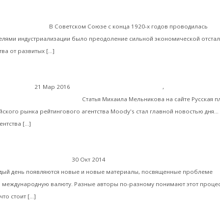
Валентин Катасонов. «Импортный манёвр Сталина». 
ние истории
менной России
В Советском Союзе с конца 1920-х годов проводилась
Целями индустриализации было преодоление сильной экономической отстал
Читать далее
ва от развитых […]
21 Мар 2016
Интересные публикации в СМИ
,
Экономическая ис
Мудис» головного мозга
Статья Михаила Мельникова на сайте Русская п
йского рынка рейтингового агентства Moody's стал главной новостью дня...
Читать далее
нтства […]
Интернационал
30 Окт 2014
Мировая экономика
дый день появляются новые и новые материалы, посвященные проблеме
 международную валюту. Разные авторы по-разному понимают этот процес
Читать далее
то стоит […]