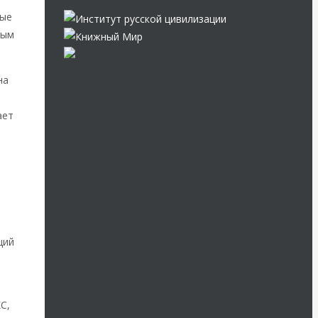
ные
ным
на
ает
ций
С,