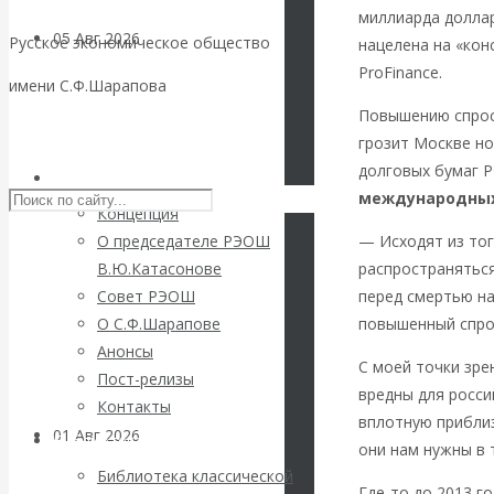
миллиарда доллар
05 Авг 2026
Деньги
Русское экономическое общество
нацелена на «ко
ProFinance.
имени С.Ф.Шарапова
Валентин
Повышению спрос
Skip to content
грозит Москве н
Катасонов. Еще
долговых бумаг 
РЭОШ
международных
раз на тему
Концепция
— Исходят из тог
О председателе РЭОШ
блокировки
распространяться
В.Ю.Катасонове
перед смертью на
Совет РЭОШ
банковских
повышенный спрос
О С.Ф.Шарапове
Анонсы
счетов
С моей точки зре
Пост-релизы
вредны для росси
Контакты
вплотную приблиз
01 Авг 2026
Геополитика
Библиотека
они нам нужны в
Библиотека классической
Где-то до 2013 г