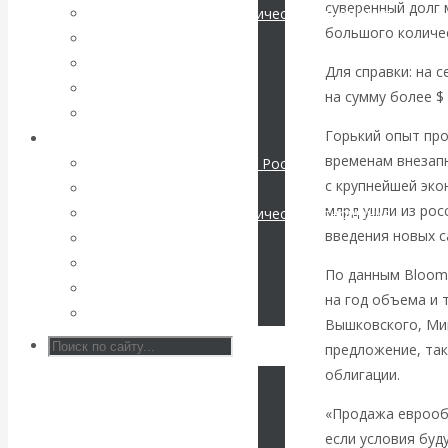
суверенный долг 
Международные экономические отношения
большого количе
КАтасонов. К
Деньги
Христианство
Для справки: на 
112-летию
История России
на сумму более $ 
Все статьи
начала Первой
Горький опыт про
Архив Видео
временам внезапн
Экономика современной России
мировой войны:
с крупнейшей эко
Мировая экономика
млрд ушли из рос
Международные экономические отношения
вместо победы
введения новых с
Деньги
Христианство
Россия
По данным Bloom
История России
на год объема и 
Все видео
получила
Вышковского, Ми
предложение, так
«похабный»
облигации.
Брестский мир
«Продажа еврообл
если условия буд