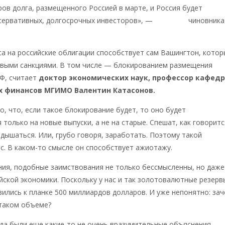
ов долга, размещенного Россией в марте, и Россия будет
нсервативных, долгосрочных инвесторов», —
цитирует
чиновника
а на российские облигации способствует сам Вашингтон, котор
овыми санкциями. В том числе — блокированием размещения
РФ, считает
доктор экономических наук, профессор кафед
 финансов МГИМО Валентин Катасонов.
о, что, если такое блокирование будет, то оно будет
 только на новые выпуски, а не на старые. Спешат, как говоритс
дышаться. Или, грубо говоря, заработать. Поэтому такой
. В каком-то смысле он способствует ажиотажу.
ния, подобные заимствования не только бессмысленны, но даже
йской экономики. Поскольку у нас и так золотовалютные резерв
ились к планке 500 миллиардов долларов. И уже непонятно: за
 таком объеме?
ода были еще какие-то не очень вразумительные объяснения