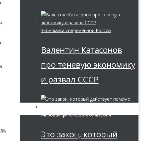
а
и
Экономика современной России
м
Валентин Катасонов
про теневую экономику
а
и развал СССР
Мировая финансовая олигархия
ду,
Это закон, который