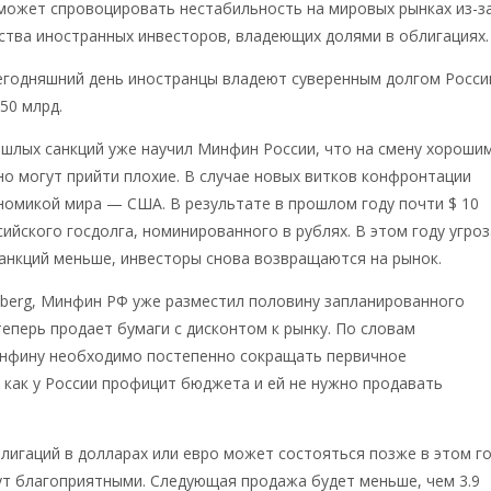
может спровоцировать нестабильность на мировых рынках из-з
ства иностранных инвесторов, владеющих долями в облигациях.
сегодняшний день иностранцы владеют суверенным долгом Росси
50 млрд.
шлых санкций уже научил Минфин России, что на смену хороши
о могут прийти плохие. В случае новых витков конфронтации
номикой мира — США. В результате в прошлом году почти $ 10
сийского госдолга, номинированного в рублях. В этом году угроз
анкций меньше, инвесторы снова возвращаются на рынок.
berg, Минфин РФ уже разместил половину запланированного
теперь продает бумаги с дисконтом к рынку. По словам
нфину необходимо постепенно сокращать первичное
 как у России профицит бюджета и ей не нужно продавать
игаций в долларах или евро может состояться позже в этом го
ут благоприятными. Следующая продажа будет меньше, чем 3.9