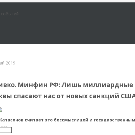
е событий
ай 2019
тервью и беседы
ивко. Минфин РФ: Лишь миллиардные
квы спасают нас от новых санкций СШ
Катасонов считает это бессмыслицей и государственны
вом
Insert