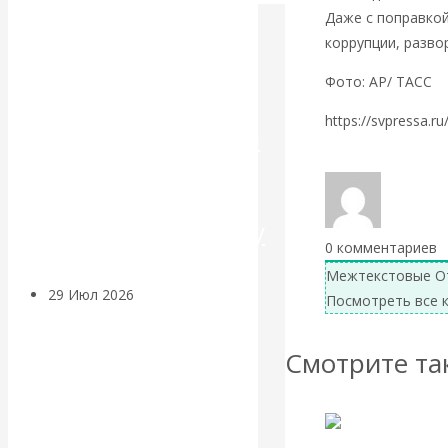
Даже с поправкой
Искусственный
коррупции, разво
Фото: AP/ ТАСС
интеллект —
https://svpressa.r
революционный
Вернуться назад
переход к
посткапитализму
0
комментариев
Межтекстовые О
29 Июл 2026
Мировая
Посмотреть все 
финансовая олигархия
Смотрите та
Валентин
Катасонов.