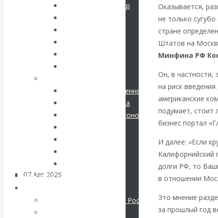
кризис в России.
Соловьев Владимир
Оказывается, раз
Данилевский Н. Я.
не только сугубо
Проедаем
Нечволодов А. Д.
стране определе
Кокорев Василий
Штатов на Москву
основной
Бутми Г. В.
Минфина РФ Ко
Другие авторы
капитал, но
Он, в частности,
Современные книги
на риск введения 
Экономика современной России
строим
американские ко
Мировая экономика
подумает, стоит 
Международные экономические отношения
грандиозные
бизнес портал «Г
Деньги
Христианство
планы
И далее: «Если кр
История России
Калифорнийский 
Все рубрики…
долги РФ, то Ваш
07 Авг 2026
Постижение
Авторы РЭОШ
в отношении Мос
истории
Архив статей
Это мнение разде
Экономика современной России
за прошлый год в
Мировая экономика
ВАлентин