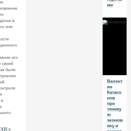
о
ия
ми
ст
рисвоение
р
го
о
досье в
и
го или
м
гр
ости
а
ционного
н
д
и
вание его
оз
е своей
н
Так были
ы
строения
е
Валент
ой
п
ин
контроля
л
Катасо
я
а
нов
 и
н
про
ы
з
теневу
ьного
ю
эконом
07
ику и
О
[2]
в
А