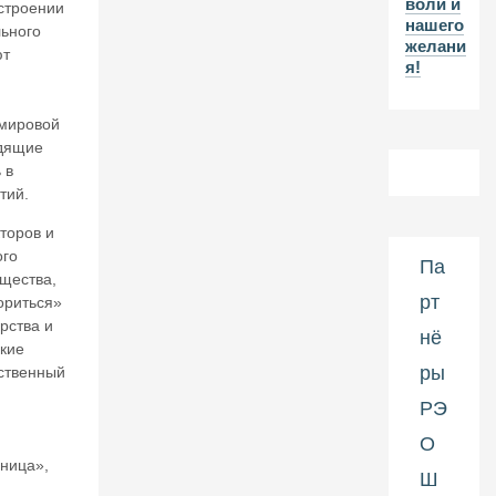
воли и
2-
строении
нашего
л
ьного
желани
ет
ют
я!
и
ю
н
«мировой
а
идящие
ч
 в
а
тий.
л
а
торов и
П
ого
е
Па
щества,
р
рт
в
ориться»
о
рства и
нё
й
акие
м
ры
рственный
и
р
РЭ
о
О
в
аница»,
о
Ш
й