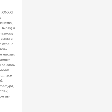
Т
О
 ХХ-ХХI
?
от
шенства,
25
(Пырву) в
И
славному
связи с
Ю
в стране
Л
тов»
20
я многих
26
ляется
 за этой
«
ведет
О
жит все
б
),
эт
ктатура,
о
м
план,
м
ром вы
о
л
ч