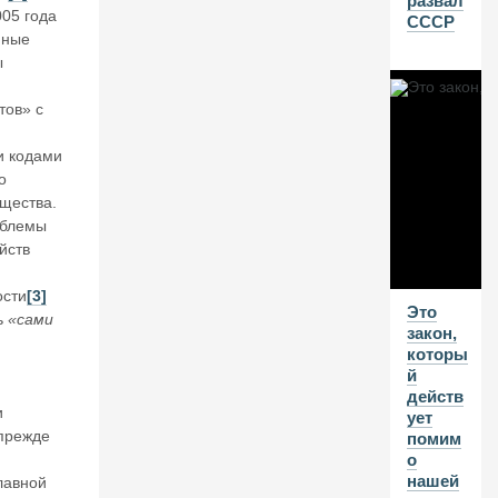
развал
05 года
СССР
В
иные
Г
ы
20
26
тов» с
В
 кодами
А
о
л
щества.
е
облемы
нт
йств
и
н
К
ости
[3]
Это
А
ь
«сами
закон,
та
которы
с
й
о
действ
н
и
ует
о
 прежде
помим
в.
о
К
нашей
главной
11