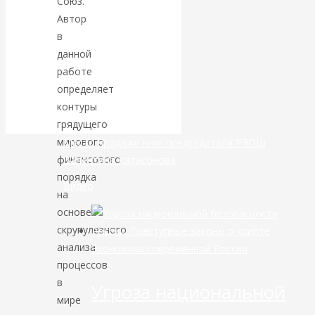
Союз.
Автор
банковской
в
данной
сфере России
работе
определяет
уже начался
контуры
грядущего
мирового
Место продажи книг председателя РЭОШ
финансового
Валентина Катасонова
порядка
Видео
на
основе
скрупулезного
анализа
Экономика современной России
процессов
в
Угроза национальной
мире