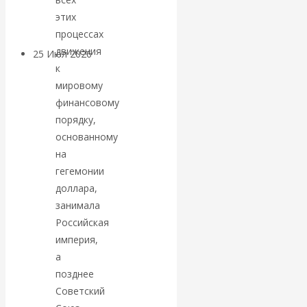
покинуть НАТО?
этих
процессах
движения
25 Июл 2026
Комментарии,
к
интервью и беседы
мировому
финансовому
«Об этом
порядку,
основанному
молчат»:
на
гегемонии
экономист
доллара,
Валентин
занимала
Российская
Катасонов
империя,
а
считает, что
позднее
Советский
кризис в