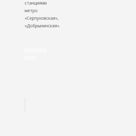
станциями
метро
«Серпуховская»,
«Добрынинская».
Вернуться
назад