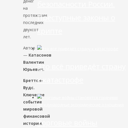
денег
безопасности России.
на
Преступные законы о
протяжении
последних
крипте
двухсот
лет.
Автор
—
Катасонов
Валентин
Это всё приведёт страну
Юрьевич.
к катастрофе
Бреттон-
Вудс.
Ключевое
событие
Международные экономические отношения
мировой
финансовой
Торговые войны
истории.