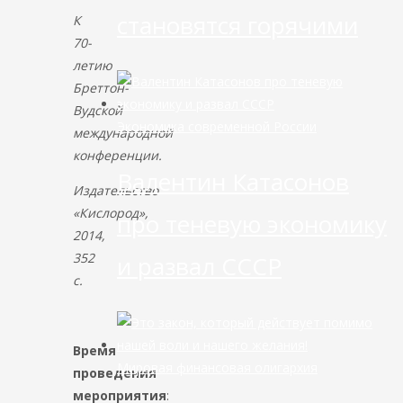
становятся горячими
К
70-
летию
Бреттон-
Вудской
Экономика современной России
международной
конференции.
Валентин Катасонов
Издательство
«Кислород»,
про теневую экономику
2014,
352
и развал СССР
с.
Время
Мировая финансовая олигархия
проведения
мероприятия
: