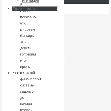
Все видео
В
Искусственный
книге
показано,
интеллект —
что
мировые
революционный
банкиры,
«хозяева
переход к
денег»
готовили
посткапитализму
этот
проект
мировой
29 Июл 2026
Мировая
финансовой
финансовая олигархия
системы
задолго
Валентин
до
начала
Катасонов.
второй