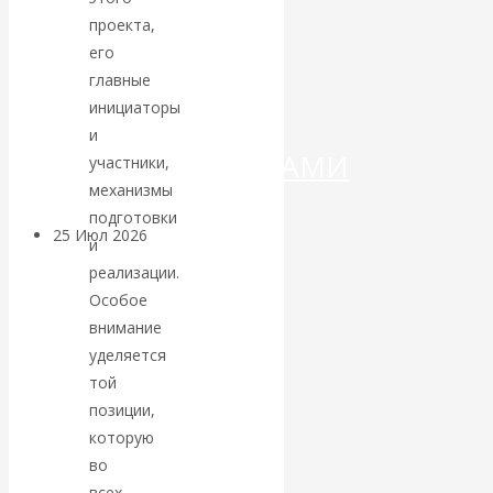
ДЕНЕГ»: КИТАЙ
проекта,
его
ВЕДЁТ БОРЬБУ
главные
С
инициаторы
и
КРИПТОВАЛЮТАМИ
участники,
механизмы
подготовки
25 Июл 2026
Геополитика
и
реализации.
Валентин
Особое
внимание
КАтасонов.
уделяется
той
Может ли
позиции,
которую
Америка
во
всех