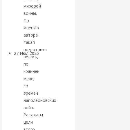
«Мировые
мировой
войны.
ростовщики»:
По
мнению
вчера и сегодня
автора,
такая
подготовка
27 Июл 2026
Мировая
велась,
валютная система
по
крайней
Валентин
мере,
со
КАтасонов.
времен
наполеоновских
«МЕТОД
войн.
Раскрыты
ОТМЫВАНИЯ
цели
этого