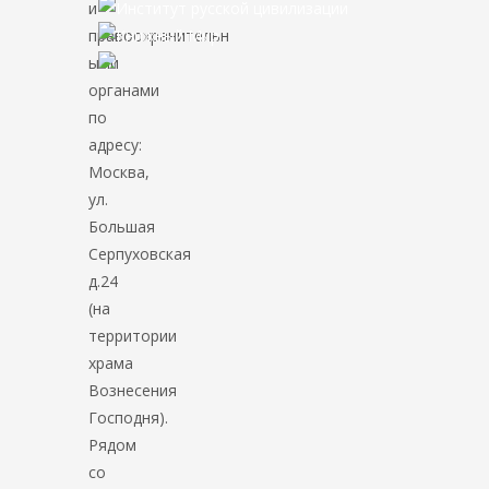
и
правоохранительн
ыми
органами
по
адресу:
Москва,
ул.
Большая
Серпуховская
д.24
(на
территории
храма
Вознесения
Господня).
Рядом
со