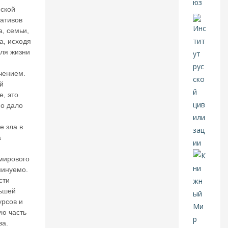
н
ской
к
ативов
о
, семьи,
в
а, исходя
ск
для жизни
и
х
чением.
с
й
ч
ет
е, это
о
но дало
в
е зла в
а
01
А
мирового
В
минуемо.
Г
сти
ьшей
20
урсов и
26
ю часть
В
ва.