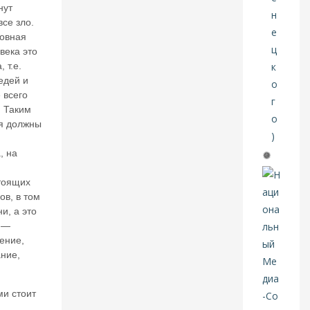
о
нут
в.
все зло.
Е
новная
щ
века это
е
 т.е.
р
едей и
аз
 всего
н
а
. Таким
те
я должны
м
у
, на
б
л
тоящих
о
ов, в том
к
и, а это
и
о —
р
ение,
о
в
ние,
к
и
б
ми стоит
а