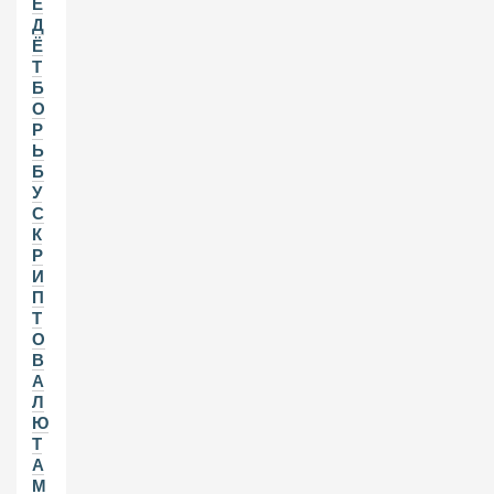
Е
Д
Ё
Т
Б
О
Р
Ь
Б
У
С
К
Р
И
П
Т
О
В
А
Л
Ю
Т
А
М