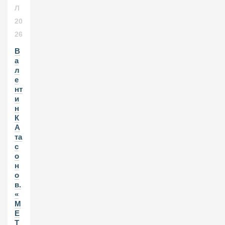
Л
20
26
В
а
л
е
нт
и
н
К
А
та
с
о
н
о
в.
«
М
Е
Т