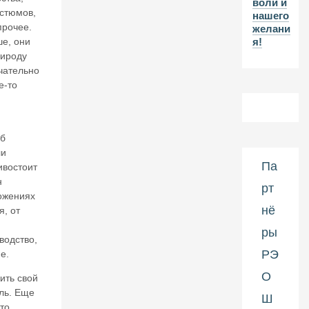
воли и
2-
остюмов,
нашего
л
прочее.
желани
ет
е, они
я!
и
рироду
ю
н
чательно
а
е-то
ч
а
л
а
об
П
ли
е
Па
ивостоит
р
н
рт
в
ожениях
о
нё
, от
й
м
ры
водство,
и
р
РЭ
е.
о
О
ить свой
в
о
ль. Еще
Ш
й
то