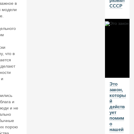
развал
важное в
СССР
В
й модели
Г
е.
20
дельного
26
ом
В
А
ски
л
у, что в
е
ается
нт
 сделают
и
ности
н
 и
К
Это
А
закон,
та
которы
чились
с
й
о
блага и
действ
н
люди и не
ует
о
мально
помим
в.
обычные
о
К
 их порою
нашей
11
ства,