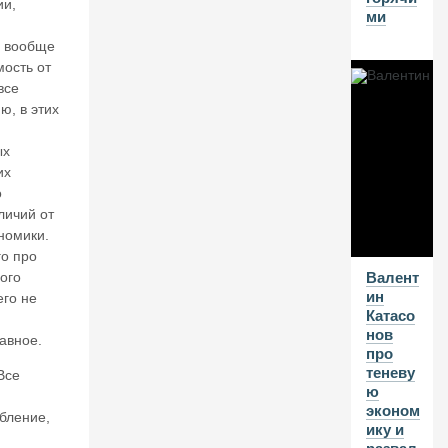
о
ии,
ми
ст
р
 вообще
о
мость от
и
все
м
ю, в этих
гр
а
ых
н
их
д
и
о
оз
личий от
н
номики.
ы
го про
е
ого
Валент
п
ин
его не
л
Катасо
а
нов
лавное.
н
про
ы
теневу
Все
ю
эконом
07
бление,
ику и
А