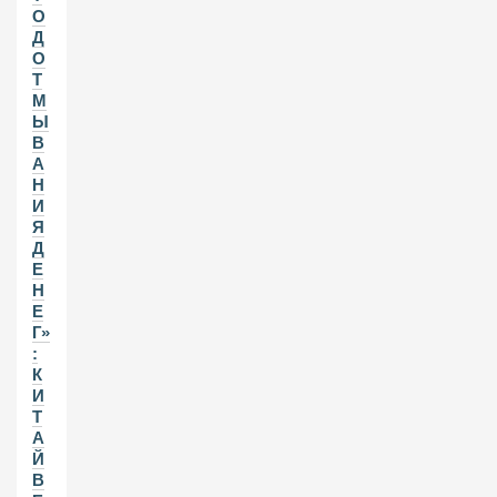
О
Д
О
Т
М
Ы
В
А
Н
И
Я
Д
Е
Н
Е
Г»
:
К
И
Т
А
Й
В