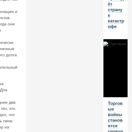
ёт
и
страну
и.
лизации и
к
П
тетов
катастр
р
гда они
офе
о
о
е
д
ически,
ае
онечные
м
о
го долга
с
н
ательный
о
в
н
на
о
 Для
й
ка
ние два
Торгов
п
тех, кто
ые
ит
войны
дил, что
а
станов
ь свою
л,
ятся
ор на
н
горячи