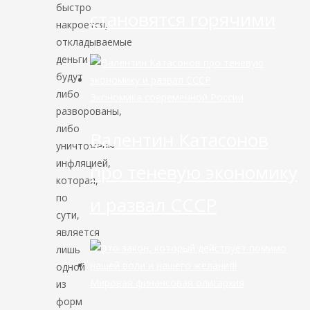
быстро
становятся горячими
накроется,
откладываемые
деньги
будут
либо
Экономика современной России
разворованы,
либо
Валентин Катасонов
уничтожены
инфляцией,
про теневую экономику
которая,
по
и развал СССР
сути,
является
лишь
одной
Мировая финансовая олигархия
из
форм