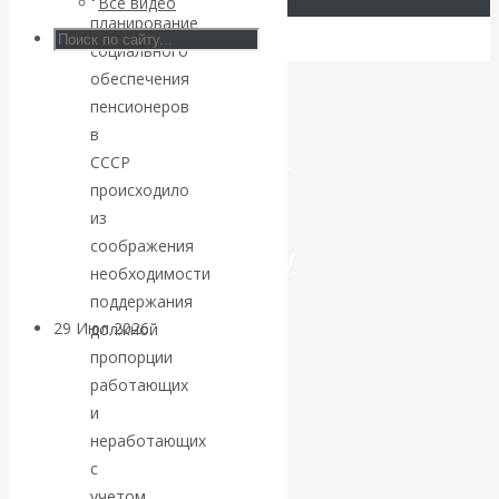
Все видео
планирование
Искусственный
социального
обеспечения
интеллект —
пенсионеров
в
революционный
СССР
происходило
переход к
из
соображения
посткапитализму
необходимости
поддержания
29 Июл 2026
Мировая
должной
финансовая олигархия
пропорции
работающих
и
Валентин
неработающих
Катасонов.
с
учетом