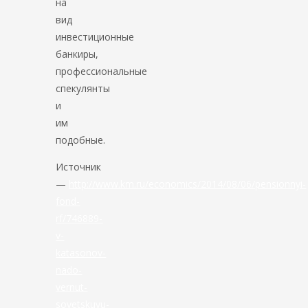
на
вид
инвестиционные
банкиры,
профессиональные
спекулянты
и
им
подобные.
Источник
—
http://www.km.ru/economics/2014/08/06/pensionnyi-
fond-
rf/746889-
v-
katasonov-
nado-
vernut-
sovetskuyu-