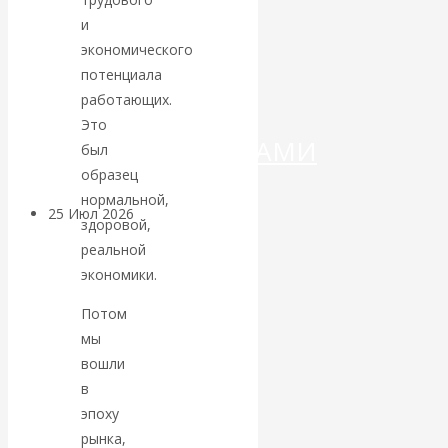
ДЕНЕГ»: КИТАЙ
и
ВЕДЁТ БОРЬБУ
экономического
потенциала
С
работающих.
Это
КРИПТОВАЛЮТАМИ
был
образец
нормальной,
25 Июл 2026
Геополитика
здоровой,
реальной
Валентин
экономики.
Потом
КАтасонов.
мы
Может ли
вошли
в
Америка
эпоху
рынка,