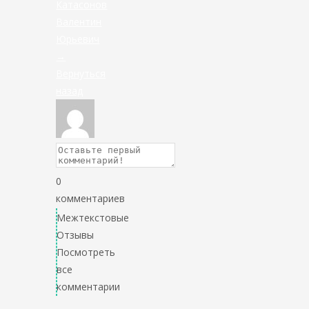
Катасонов
Валентин
Юрьевич
→
Вернуться
назад
0
комментариев
Межтекстовые
Отзывы
Посмотреть
все
комментарии