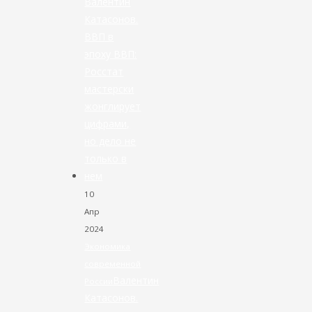
10
Апр
2024
Экономика
современной
Валентин
России
Катасонов.