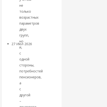
«Мировые
не
только
ростовщики»:
возрастных
параметров
вчера и сегодня
двух
групп,
но
27 Июл 2026
Мировая
и,
валютная система
с
одной
Валентин
стороны,
потребностей
КАтасонов.
пенсионеров,
а
«МЕТОД
с
другой
ОТМЫВАНИЯ
–
трудового