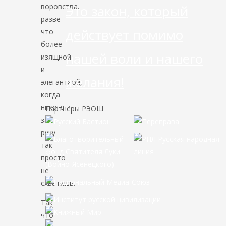
воровства,
Это закон, который
разве
действует помимо
что
более
нашей воли и нашего
изящной
и
желания!
элегантной,
когда
никого
Партнёры РЭОШ
за
руку
так
просто
не
схватишь.
Так
что