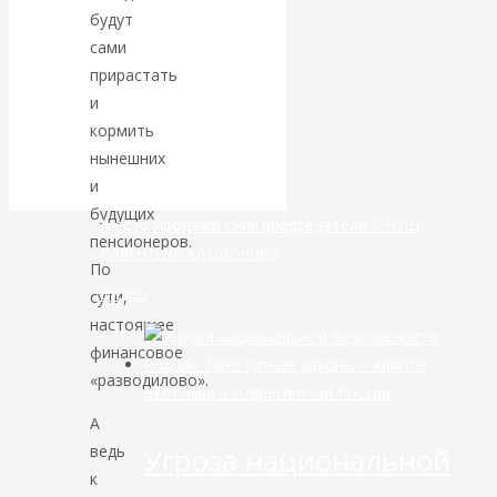
будут
банковской
сами
прирастать
сфере России
и
кормить
уже начался
нынешних
и
будущих
Место продажи книг председателя РЭОШ
пенсионеров.
Валентина Катасонова
По
Видео
сути,
настоящее
финансовое
«разводилово».
Экономика современной России
А
Угроза национальной
ведь
к