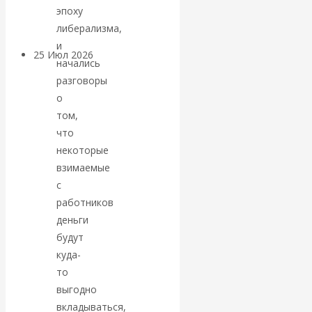
покинуть НАТО?
эпоху
либерализма,
и
25 Июл 2026
Комментарии,
начались
интервью и беседы
разговоры
о
«Об этом
том,
что
молчат»:
некоторые
взимаемые
экономист
с
работников
Валентин
деньги
будут
Катасонов
куда-
то
считает, что
выгодно
кризис в
вкладываться,