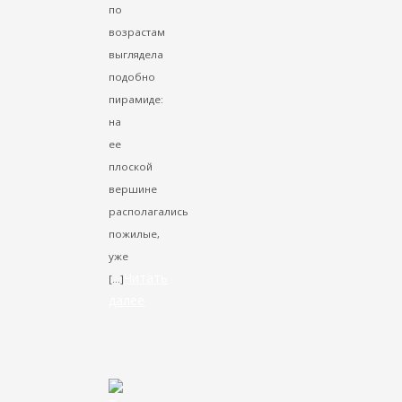
по
возрастам
выглядела
подобно
пирамиде:
на
ее
плоской
вершине
располагались
пожилые,
уже
Читать
[…]
далее
VK
Facebook
Twitter