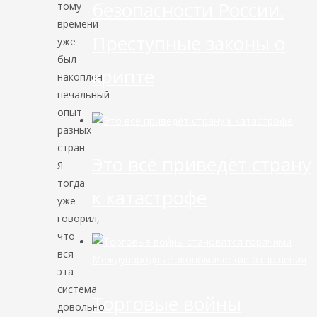
безопасности России.
тому
времени
Преступные законы о
уже
был
крипте
накоплен
печальный
опыт
разных
стран.
Это всё приведёт страну
Я
тогда
к катастрофе
уже
говорил,
что
вся
Международные экономические отношения
эта
система
Торговые войны
довольно