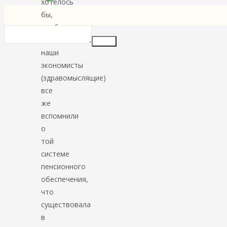
хотелось
бы,
чтобы
нынешние
Insert
наши
экономисты
(здравомыслящие)
все
же
вспомнили
о
той
системе
пенсионного
обеспечения,
что
существовала
в