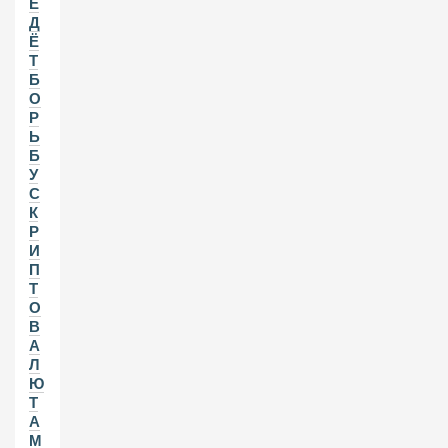
Е
Д
Ё
Т
Б
О
Р
Ь
Б
У
С
К
Р
И
П
Т
О
В
А
Л
Ю
Т
А
М