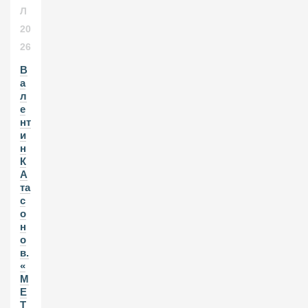
Л
20
26
В
а
л
е
нт
и
н
К
А
та
с
о
н
о
в.
«
М
Е
Т