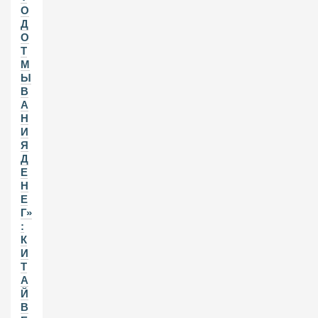
О
Д
О
Т
М
Ы
В
А
Н
И
Я
Д
Е
Н
Е
Г»
:
К
И
Т
А
Й
В