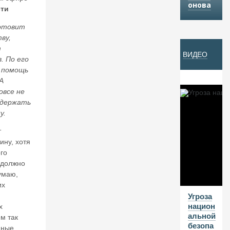
онова
ти
Й
готовит
ву,
07
т
ВИДЕО
А
. По его
В
 помощь
А
Г
овсе не
20
ддержать
26
у.
В
т
а
ину, хотя
л
го
е
 должно
нт
думаю,
и
н
их
К
Угроза
ат
национ
х
ас
альной
ем так
о
безопа
нные