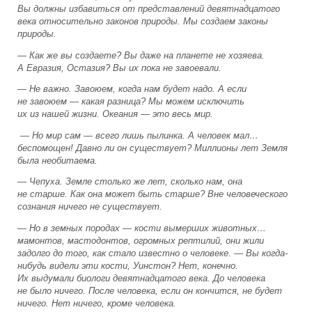
Вы должны избавиться от представлений девятнадцатого
века относительно законов природы. Мы создаем законы
природы.
— Как же вы создаете? Вы даже на планете не хозяева.
А Евразия, Остазия? Вы их пока не завоевали.
— Не важно. Завоюем, когда нам будет надо. А если
не завоюем — какая разница? Мы можем исключить
их из нашей жизни. Океания — это весь мир.
— Но мир сам — всего лишь пылинка. А человек мал…
беспомощен! Давно ли он существует? Миллионы лет Земля
была необитаема.
— Чепуха. Земле столько же лет, сколько нам, она
не старше. Как она может быть старше? Вне человеческого
сознания ничего не существует.
— Но в земных породах — кости вымерших животных…
мамонтов, мастодонтов, огромных рептилий, они жили
задолго до того, как стало известно о человеке. — Вы когда-
нибудь видели эти кости, Уинстон? Нет, конечно.
Их выдумали биологи девятнадцатого века. До человека
не было ничего. После человека, если он кончится, не будет
ничего. Нет ничего, кроме человека.