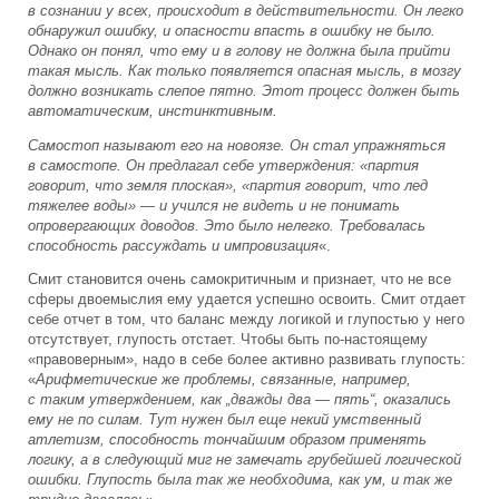
в сознании у всех, происходит в действительности. Он легко
обнаружил ошибку, и опасности впасть в ошибку не было.
Однако он понял, что ему и в голову не должна была прийти
такая мысль. Как только появляется опасная мысль, в мозгу
должно возникать слепое пятно.
Этот процесс должен быть
автоматическим, инстинктивным.
Самостоп называют его на новоязе. Он стал упражняться
в самостопе. Он предлагал себе утверждения: «партия
говорит, что земля плоская», «партия говорит, что лед
тяжелее воды» — и учился не видеть и не понимать
опровергающих доводов. Это было нелегко. Требовалась
способность рассуждать и импровизация
«.
Смит становится очень самокритичным и признает, что не все
сферы двоемыслия ему удается успешно освоить. Смит отдает
себе отчет в том, что баланс между логикой и глупостью у него
отсутствует, глупость отстает. Чтобы быть по-настоящему
«правоверным», надо в себе более активно развивать глупость:
«
Арифметические же проблемы, связанные, например,
с таким утверждением, как „дважды два — пять“, оказались
ему не по силам. Тут нужен был еще некий умственный
атлетизм, способность тончайшим образом применять
логику, а в следующий миг не замечать грубейшей логической
ошибки. Глупость была так же необходима, как ум, и так же