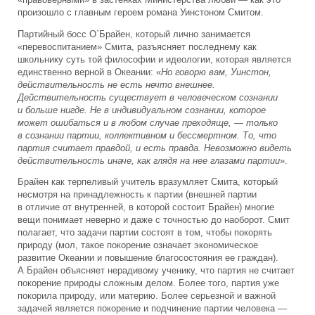
«правоверными» в застенках Министерства любви — как это
произошло с главным героем романа Уинстоном Смитом.
Партийный босс О`Брайен, который лично занимается
«перевоспитанием» Смита, разъясняет последнему как
школьнику суть той философии и идеологии, которая является
единственно верной в Океании: «
Но говорю вам, Уинстон,
действительность не есть нечто внешнее.
Действительность существует в человеческом сознании
и больше нигде. Не в индивидуальном сознании, которое
может ошибаться и в любом случае преходяще, — только
в сознании партии, коллективном и бессмертном. То, что
партия считает правдой, и есть правда. Невозможно видеть
действительность иначе, как глядя на нее глазами партии
».
Брайен как терпеливый учитель вразумляет Смита, который
несмотря на принадлежность к партии (внешней партии
в отличие от внутренней, в которой состоит Брайен) многие
вещи понимает неверно и даже с точностью до наоборот. Смит
полагает, что задачи партии состоят в том, чтобы покорять
природу (мол, такое покорение означает экономическое
развитие Океании и повышение благосостояния ее граждан).
А Брайен объясняет нерадивому ученику, что партия не считает
покорение природы сложным делом. Более того, партия уже
покорила природу, или материю. Более серьезной и важной
задачей является покорение и подчинение партии человека —