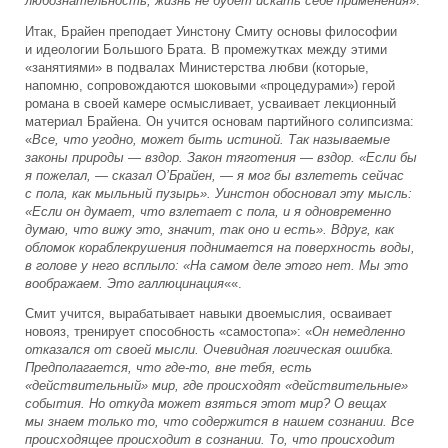
любознательность, жизнь не будет искать себе применения
».
Итак, Брайен преподает Уинстону Смиту основы философии
и идеологии Большого Брата. В промежутках между этими
«занятиями» в подвалах Министерства любви (которые,
напомню, сопровождаются шоковыми «процедурами») герой
романа в своей камере осмысливает, усваивает лекционный
материал Брайена. Он учится основам партийного солипсизма:
«
Все, что угодно, может быть истиной. Так называемые
законы природы — вздор. Закон тяготения — вздор. «Если бы
я пожелал, — сказал О’Брайен, — я мог бы взлететь сейчас
с пола, как мыльный пузырь». Уинстон обосновал эту мысль:
«Если он думает, что взлетает с пола, и я одновременно
думаю, что вижу это, значит, так оно и есть». Вдруг, как
обломок кораблекрушения поднимается на поверхность воды,
в голове у него всплыло: «На самом деле этого нет. Мы это
воображаем. Это галлюцинация
««.
Смит учится, вырабатывает навыки двоемыслия, осваивает
новояз, тренирует способность «самостопа»: «
Он немедленно
отказался от своей мысли. Очевидная логическая ошибка.
Предполагается, что где-то, вне тебя, есть
«действительный» мир, где происходят «действительные»
события. Но откуда может взяться этот мир? О вещах
мы знаем только то, что содержится в нашем сознании. Все
происходящее происходит в сознании. То, что происходит