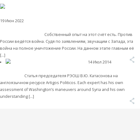
19 Июн 2022
Экономика современной России
Валентин Катасонов. Без
Стратегии экономического развития мы войну с коллективным
Западом не выиграем
Собственный опыт на этот счёт есть. Против
России ведётся война. Судя по заявлениям, звучащим с Запада, эта
война на полное уничтожение России. На данном этапе главным её
[…]
Читать далее
14 Июл 2014
РЭОШ
в зарубежных публикациях и СМИ
On the True Aims of the War
against Syria
Статья председателя РЭОШ В.Ю. Катасонова на
англоязычном ресурсе Artigos Politicos. Each expert has his own
assessment of Washington’s maneuvers around Syria and his own
understanding […]
Читать далее