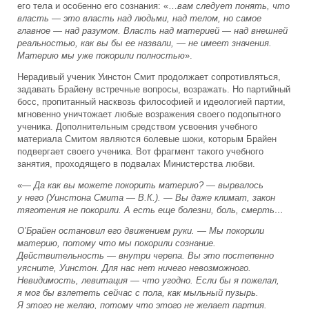
его тела и особенно его сознания: «…
вам следует понять, что
власть — это власть над людьми, над телом, но самое
главное — над разумом. Власть над материей — над внешней
реальностью, как вы бы ее назвали, — не имеет значения.
Материю мы уже покорили полностью
».
Нерадивый ученик Уинстон Смит продолжает сопротивляться,
задавать Брайену встречные вопросы, возражать. Но партийный
босс, пропитанный насквозь философией и идеологией партии,
мгновенно уничтожает любые возражения своего подопытного
ученика. Дополнительным средством усвоения учебного
материала Смитом являются болевые шоки, которым Брайен
подвергает своего ученика. Вот фрагмент такого учебного
занятия, проходящего в подвалах Министерства любви.
«—
Да как вы можете покорить материю? — вырвалось
у него (Уинстона Смита — В.К.). — Вы даже климат, закон
тяготения не покорили. А есть еще болезни, боль, смерть…
О’Брайен остановил его движением руки. — Мы покорили
материю, потому что мы покорили сознание.
Действительность — внутри черепа. Вы это постепенно
уясните, Уинстон. Для нас нет ничего невозможного.
Невидимость, левитация — что угодно. Если бы я пожелал,
я мог бы взлететь сейчас с пола, как мыльный пузырь.
Я этого не желаю, потому что этого не желает партия.