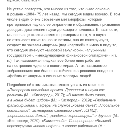
трудно давалась
».
Не устаю повторять, что многое из того, что было описано
в романе «1984» 75 лет назад, мы сегодня видим воочию. В том
числе видим очень серьезные метаморфозы, которые
претерпевают наука с ее открытиями и образование, призванное
доводить достижения науки до каждого человека. В частности,
мы все чаще сталкиваемся с примерами того, что наука
не открывает какие-то новые истины, она их конструирует,
создает по заказам «партии» (под «партией» я имею в виду то,
что сегодня именуют «мировой закулисой», «глубинным
государством», «международной финансовой олигархией» и т.
п.). Так называемая «наука» все более явно работает
на построение «дивного нового мира». А так называемое
«образование» все более настойчиво и агрессивно внедряет
«фейки» от «науки» в сознание молодых людей.
Подробнее об этом читатель может узнать из моих книг:
«
Лжепророки последних времен. Дарвинизм и наука как
религия
» (М.: «Кислород», 2017); «
В начале было слово,
а в конце будет цифра
» (М.: «Кислород», 2019); «
Глобальные
фальсификации и аферы на службе „хозяев денег“. „Глобальное
потепление“, „истощение озонового слоя“, „СПИД“,
„перенаселение Земли“, „пандемия коронавируса“ и другие
» (М.:
«Кислород», 2020); «
Климатгейт. Спецоперация «Великой
перезагрузки» «новая нефть» и «новое рабство
«» (М.: