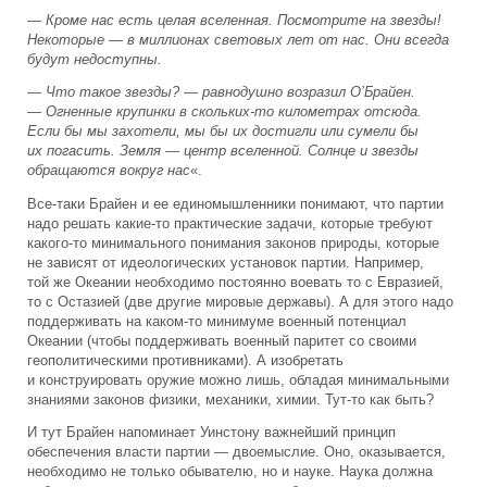
— Кроме нас есть целая вселенная. Посмотрите на звезды!
Некоторые — в миллионах световых лет от нас. Они всегда
будут недоступны.
— Что такое звезды? — равнодушно возразил О’Брайен.
— Огненные крупинки в скольких-то километрах отсюда.
Если бы мы захотели, мы бы их достигли или сумели бы
их погасить. Земля — центр вселенной. Солнце и звезды
обращаются вокруг нас
«.
Все-таки Брайен и ее единомышленники понимают, что партии
надо решать какие-то практические задачи, которые требуют
какого-то минимального понимания законов природы, которые
не зависят от идеологических установок партии. Например,
той же Океании необходимо постоянно воевать то с Евразией,
то с Остазией (две другие мировые державы). А для этого надо
поддерживать на каком-то минимуме военный потенциал
Океании (чтобы поддерживать военный паритет со своими
геополитическими противниками). А изобретать
и конструировать оружие можно лишь, обладая минимальными
знаниями законов физики, механики, химии. Тут-то как быть?
И тут Брайен напоминает Уинстону важнейший принцип
обеспечения власти партии — двоемыслие. Оно, оказывается,
необходимо не только обывателю, но и науке. Наука должна