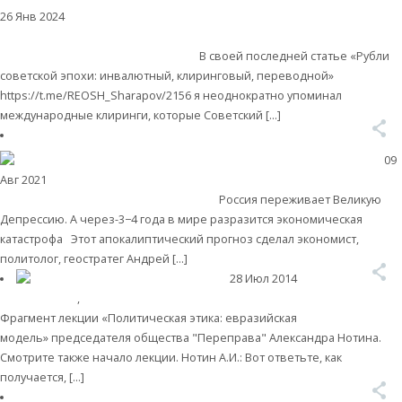
26 Янв 2024
Международные экономические отношения
Валентин
Катасонов. Международные клиринги: забытый инструмент, который
очень нужен современной России
В своей последней статье «Рубли
советской эпохи: инвалютный, клиринговый, переводной»
https://t.me/REOSH_Sharapov/2156 я неоднократно упоминал
международные клиринги, которые Советский […]
Читать далее
09
Авг 2021
Экономика современной России
Вера Жердева. Российская
экономика: все плохо, будет еще хуже
Россия переживает Великую
Депрессию. А через-3−4 года в мире разразится экономическая
катастрофа Этот апокалиптический прогноз сделал экономист,
политолог, геостратег Андрей […]
Читать далее
28 Июл 2014
Христианство
,
Культура
Не собирайте сокровищ на земле…
Фрагмент лекции «Политическая этика: евразийская
модель» председателя общества "Переправа" Александра Нотина.
Смотрите также начало лекции. Нотин А.И.: Вот ответьте, как
получается, […]
Читать далее