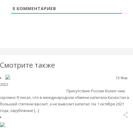
0
КОММЕНТАРИЕВ
Смотрите также
13 Янв
2022
Международные экономические отношения
Валентин Катасонов.
Иностранный капитал в Казахстане
Присутствие России более чем
скромно Я писал, что в международном обмене капитала Казахстан в
большей степени ввозит, а не вывозит капитал. На 1 октября 2021
года, зарубежные […]
Читать далее