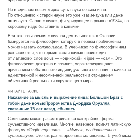
природой (в конечном счете, обогащая хозяев капитала).
Но в «дивном новом мире» суть науки совсем иная.
По отношению к старой науке это уже квази-наука или даже
антинаука. Слово «наука», фигурирующее в романе «1984», по-
хорошему надо бы ставить в кавычки.
Вся так называемая «научная деятельность» в Океании
базируется на философии, которую в первом приближении
можно назвать
солипсизмом.
В учебниках по философии нам
разъясняется, что термин «солипсизм» происходит
от латинских слов solus — «одинокий» и ipse — «сам». Это
философская доктрина и позиция, характеризующаяся
признанием собственного индивидуального сознания в качестве
единственной и несомненной реальности и отрицанием
объективной реальности окружающего мира.
ЧИТАЙТЕ ТАКЖЕ
Наказание за мысль и выражение лица: Большой Брат с
тобой даже ночью
Пророчества Джорджа Оруэлла,
сказанные 75 лет назад, сбылись
Солипсизм может рассматриваться как крайняя форма
субъективного идеализма. Многие, наверное, помнят латинскую
формулу «
Cogito ergo sum
» — «
Мыслю, следовательно
существую
». Это как раз из арсенала солипсизма. В учебниках