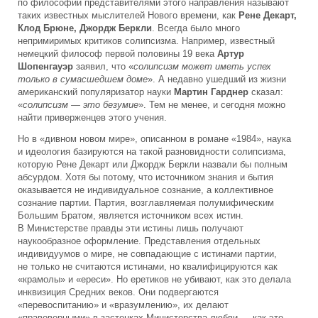
по философии представителями этого направления называют
таких известных мыслителей Нового времени, как
Рене Декарт,
Клод Брюне, Джордж Беркли
. Всегда было много
непримиримых критиков солипсизма. Например, известный
немецкий философ первой половины 19 века
Артур
Шопенгауэр
заявил, что «
солипсизм может иметь успех
только в сумасшедшем доме
». А недавно ушедший из жизни
американский популяризатор науки
Мартин Гарднер
сказал:
«
солипсизм — это безумие
». Тем не менее, и сегодня можно
найти приверженцев этого учения.
Но в «дивном новом мире», описанном в романе «1984», наука
и идеология базируются на такой разновидности солипсизма,
которую Рене Декарт или Джордж Беркли назвали бы полным
абсурдом. Хотя бы потому, что источником знания и бытия
оказывается не индивидуальное сознание, а коллективное
сознание партии. Партия, возглавляемая полумифическим
Большим Братом, является источником всех истин.
В Министерстве правды эти истины лишь получают
наукообразное оформление. Представления отдельных
индивидуумов о мире, не совпадающие с истинами партии,
не только не считаются истинами, но квалифицируются как
«крамолы» и «ереси». Но еретиков не убивают, как это делала
инквизиция Средних веков. Они подвергаются
«перевоспитанию» и «вразумлению», их делают