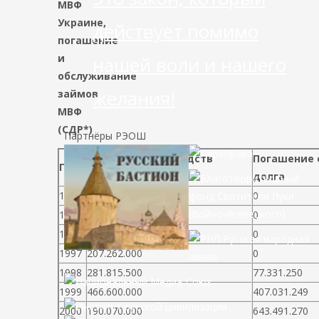
МВФ
Украине,
действует помимо
погашение
и
нашей воли и нашего
обслуживание
желания!
займов
МВФ
(СДР*)
Партнёры РЭОШ
Перечисление средств
Погашение 
Года
займов
долга
1994
249.325.000
0
1995
787.975.000
0
1996
536.000.000
0
1997
207.262.000
0
1998
281.815.500
77.331.250
1999
466.600.000
407.031.249
2000
190.070.000
643.491.270