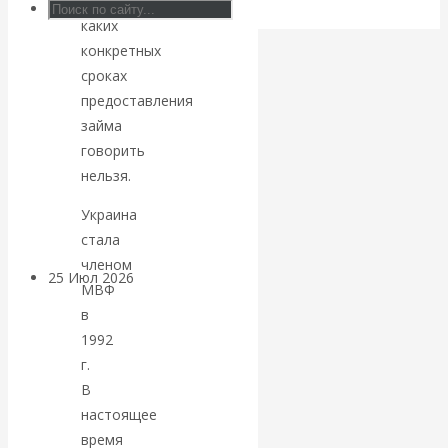
о
Валентин
каких
конкретных
КАтасонов.
сроках
предоставления
Может ли
займа
говорить
Америка
нельзя.
покинуть НАТО?
Украина
стала
членом
25 Июл 2026
Комментарии,
МВФ
интервью и беседы
в
1992
«Об этом
г.
В
молчат»:
настоящее
время