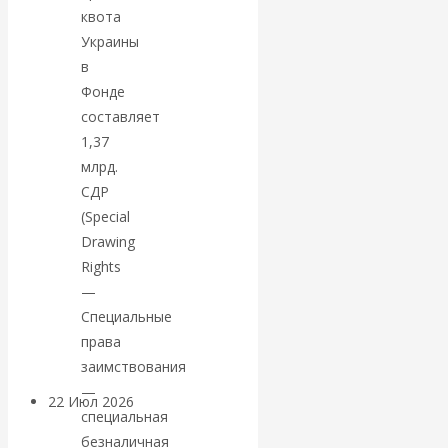
экономист
квота
Украины
Валентин
в
Фонде
Катасонов
составляет
1,37
считает, что
млрд.
кризис в
СДР
(Special
банковской
Drawing
Rights
сфере России
—
Специальные
уже начался
права
заимствования
—
22 Июл 2026
Деньги
специальная
безналичная