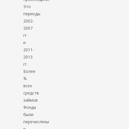
Это
периоды
2002-
2007
гг.
и
2011-
2013
гг.
Более
¾
всех
средств
займов
Фонда
были
перечислены
в