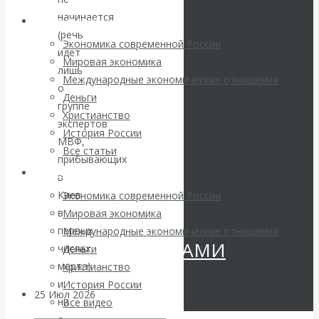
Валентин
начинается
Архив статей
(речь
КАтасонов.
Экономика современной России
идет
Мировая экономика
лишь
«МЕТОД
Международные экономические отношения
о
Деньги
группе
ОТМЫВАНИЯ
Христианство
экспертов
История России
МВФ,
ДЕНЕГ»: КИТАЙ
Все статьи
прибывающих
Архив Видео
ВЕДЁТ БОРЬБУ
в
Киев
Экономика современной России
С
в
Мировая экономика
первых
Международные экономические отношения
КРИПТОВАЛЮТАМИ
числах
Деньги
марта)
Христианство
и
История России
25 Июл 2026
Геополитика
ни
Все видео