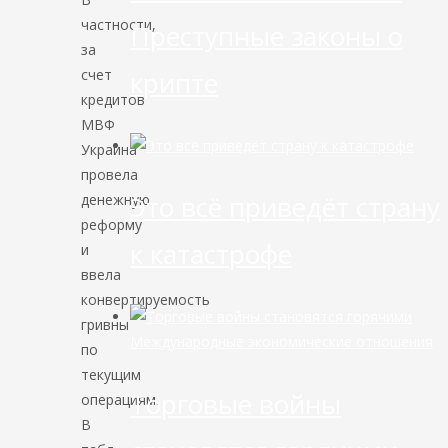
частности,
Преступные законы о
за
крипте
счет
кредитов
МВФ
Украина
провела
Это всё приведёт страну
денежную
реформу
к катастрофе
и
ввела
конвертируемость
гривны
Международные экономические отношения
по
текущим
Торговые войны
операциям.
В