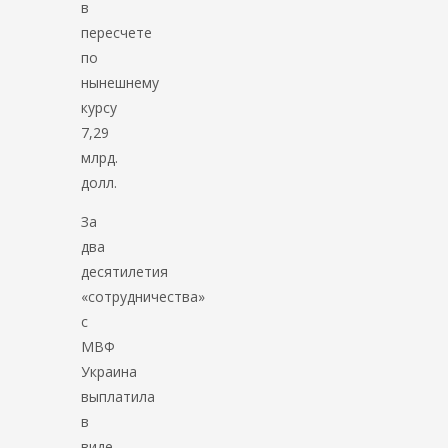
в
пересчете
по
нынешнему
курсу
7,29
млрд.
долл.
За
два
десятилетия
«сотрудничества»
с
МВФ
Украина
выплатила
в
виде