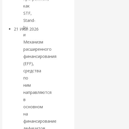
как
денежной массе
STF,
Stand-
by
21 Июл 2026
Комментарии,
и
интервью и беседы
Механизм
расширенного
ВАлентин
финансирования
(EFF),
Катасонов.
средства
по
Воздушные
ним
коридоры:
направляются
в
«Паутина-2»
основном
на
провалилась, но
финансирование
дефицитов