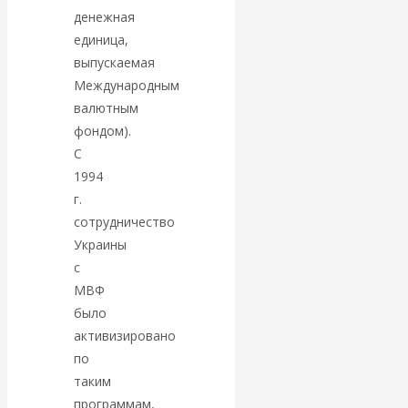
Валентин
денежная
единица,
КАтасонов.
выпускаемая
Международным
Парадоксы
валютным
фондом).
денежной
С
1994
системы России.
г.
Комментарий к
сотрудничество
Украины
последним
с
МВФ
данным
было
активизировано
Центробанка о
по
таким
наличной
программам,