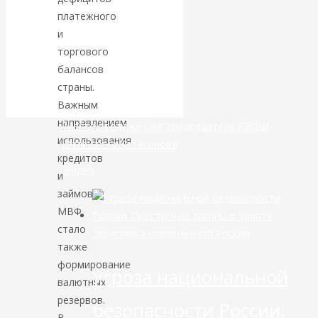
маршруты в
платежного
и
небе никуда не
торгового
балансов
делись
страны.
Важным
направлением
Место продажи книг председателя РЭОШ
использования
Валентина Катасонова
кредитов
Видео
и
займов
МВФ
стало
Экономика современной России
также
формирование
Угроза национальной
валютных
резервов.
безопасности России.
В