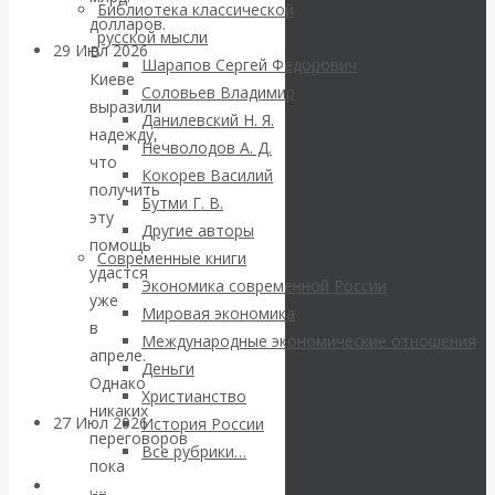
Библиотека классической
долларов.
русской мысли
29 Июл 2026
Мировая
В
Шарапов Сергей Федорович
финансовая олигархия
Киеве
Соловьев Владимир
выразили
Данилевский Н. Я.
надежду,
Валентин
Нечволодов А. Д.
что
Кокорев Василий
Катасонов.
получить
Бутми Г. В.
эту
Другие авторы
«Мировые
помощь
Современные книги
удастся
Экономика современной России
ростовщики»:
уже
Мировая экономика
в
Международные экономические отношения
вчера и сегодня
апреле.
Деньги
Однако
Христианство
никаких
27 Июл 2026
Мировая
История России
переговоров
валютная система
Все рубрики…
пока
Авторы РЭОШ
не