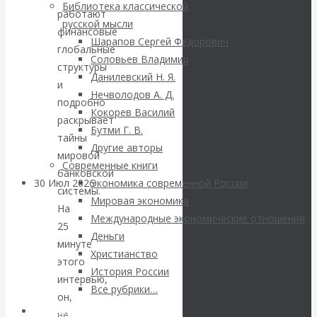
ВАлентин
Библиотека классической
работают
русской мысли
финансовые
Катасонов.
Шарапов Сергей Федорович
глобальные
Соловьев Владимир
Саммит НАТО в
структуры
Данилевский Н. Я.
и
Нечволодов А. Д.
Турции: Drang
подробно
Кокорев Василий
раскрывает
Бутми Г. В.
nach Osten
тайны
Другие авторы
мировой
Современные книги
банковской
30 Июл 2026
Банки
Экономика современной России
системы.
Мировая экономика
На
Международные экономические отношения
Валентин
25
Деньги
минуте
Христианство
Катасонов. Кто
этого
История России
интервью,
определяет
Все рубрики…
он,
Авторы РЭОШ
не