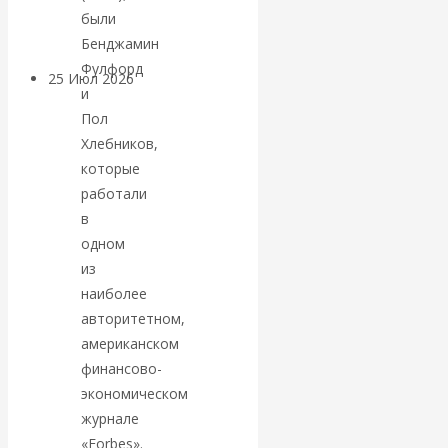
покинуть НАТО?
были
Бенджамин
Фулфорд
25 Июл 2026
Комментарии,
и
интервью и беседы
Пол
Хлебников,
«Об этом
которые
работали
молчат»:
в
одном
экономист
из
наиболее
Валентин
авторитетном,
американском
Катасонов
финансово-
считает, что
экономическом
журнале
кризис в
«Forbes».