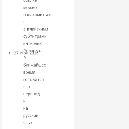
ссылке
«Мировые
можно
ознакомиться
ростовщики»:
с
английскими
вчера и сегодня
субтитрами
интервью
Роланда.
27 Июл 2026
Мировая
В
валютная система
ближайшее
время
Валентин
готовится
его
КАтасонов.
перевод
и
«МЕТОД
на
русский
ОТМЫВАНИЯ
язык.