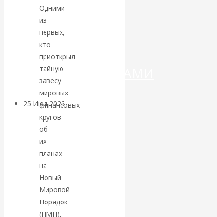
ДЕНЕГ»: КИТАЙ
Одними
из
ВЕДЁТ БОРЬБУ
первых,
кто
С
приоткрыл
тайную
КРИПТОВАЛЮТАМИ
завесу
мировых
25 Июл 2026
Геополитика
финансовых
кругов
об
Валентин
их
КАтасонов.
планах
на
Может ли
Новый
Мировой
Америка
Порядок
(НМП),