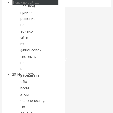
Бернард
Искусственный
принял
решение
интеллект —
не
только
революционный
уйти
из
переход к
финансовой
посткапитализму
системы,
но
и
29 Июл 2026
Мировая
рассказать
финансовая олигархия
обо
всем
Валентин
этом
человечеству.
Катасонов.
По