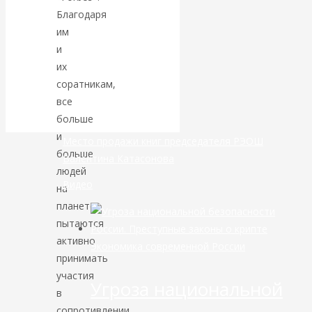
Благодаря
банковской
им
и
сфере России
их
соратникам,
уже начался
все
больше
и
Место продажи книг председателя РЭОШ
больше
Валентина Катасонова
людей
Видео
на
планете,
пытаются
активно
Экономика современной России
принимать
участия
Угроза национальной
в
сопротивлении