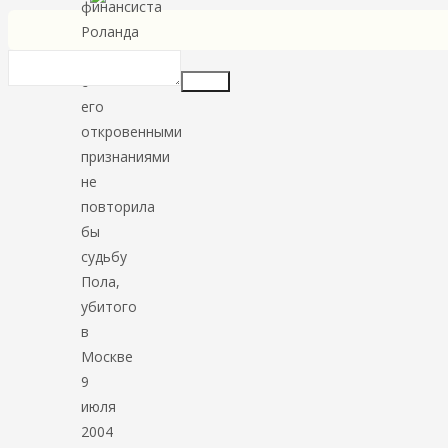
финансиста
Роланда
Бернарда
с
Insert
его
откровенными
признаниями
не
повторила
бы
судьбу
Пола,
убитого
в
Москве
9
июля
2004