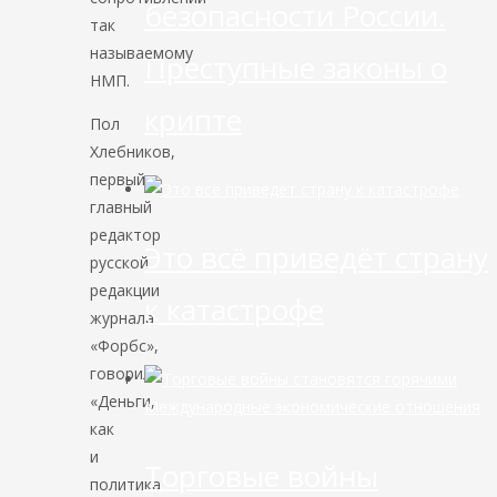
безопасности России.
так
называемому
Преступные законы о
НМП.
крипте
Пол
Хлебников,
первый
главный
редактор
Это всё приведёт страну
русской
редакции
к катастрофе
журнала
«Форбс»,
говорил:
«Деньги,
Международные экономические отношения
как
и
Торговые войны
политика