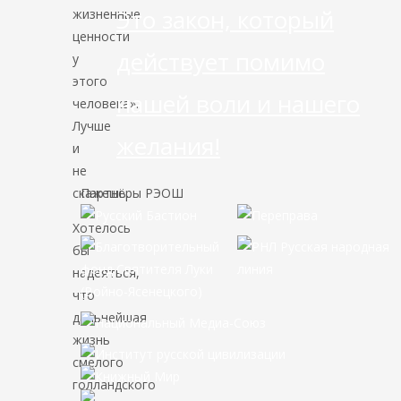
Это закон, который
жизненные
ценности
действует помимо
у
этого
нашей воли и нашего
человека».
Лучше
желания!
и
не
скажешь.
Партнёры РЭОШ
Хотелось
бы
надеяться,
что
дальнейшая
жизнь
смелого
голландского