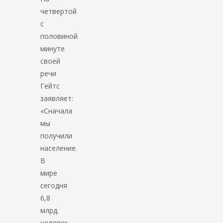
четвертой
с
половиной
минуте
своей
речи
Гейтс
заявляет:
«Сначала
мы
получили
население.
В
мире
сегодня
6,8
млрд.
человек.