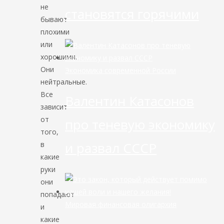
не
становятся горячими
бывают
плохими
или
хорошими.
Они
Экономика современной России
нейтральные.
Все
Валентин Катасонов
зависит
от
про теневую экономику
того,
и развал СССР
в
какие
руки
они
попадают
Мировая финансовая олигархия
и
какие