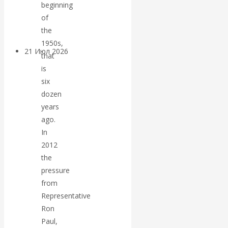
beginning
денежной массе
of
the
1950s,
21 Июл 2026
Комментарии,
that
интервью и беседы
is
six
ВАлентин
dozen
years
Катасонов.
ago.
In
Воздушные
2012
the
коридоры:
pressure
from
«Паутина-2»
Representative
Ron
провалилась, но
Paul,