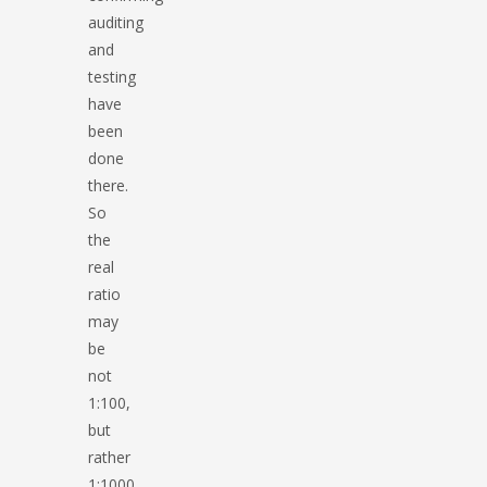
auditing
and
testing
have
been
done
there.
So
the
real
ratio
may
be
not
1:100,
but
rather
1:1000.