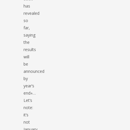
has
revealed
so
far,
saying
the
results
will
be
announced
by
year’s
end»…
Let’s
note:
it’s
not
January