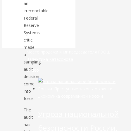
an
маршруты в
irreconcilable
небе никуда не
Federal
Reserve
делись
Systems
critic,
made
Место продажи книг председателя РЭОШ
a
Валентина Катасонова
sampling
audit
Видео
decision
come
into
Экономика современной России
force.
The
Угроза национальной
audit
has
безопасности России.