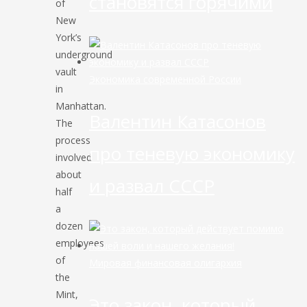
становятся горячими
of
New
York’s
underground
vault
Экономика современной России
in
Manhattan.
Валентин Катасонов
The
process
про теневую экономику
involved
about
и развал СССР
half
a
dozen
employees
of
Мировая финансовая олигархия
the
Mint,
Это закон, который