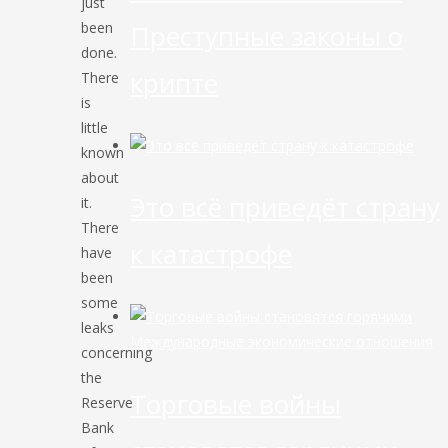
just
Преступные законы о
been
done.
крипте
There
is
little
known
about
Это всё приведёт страну
it.
There
к катастрофе
have
been
some
leaks
Международные экономические отношения
concerning
the
Торговые войны
Reserve
Bank