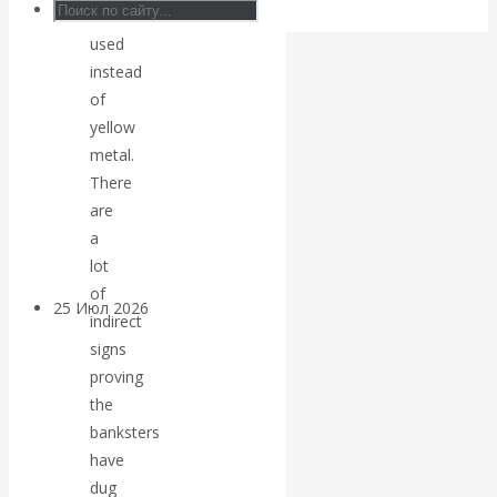
is
Валентин
used
instead
КАтасонов.
of
Может ли
yellow
metal.
Америка
There
are
покинуть НАТО?
a
lot
of
25 Июл 2026
Комментарии,
indirect
интервью и беседы
signs
proving
«Об этом
the
banksters
молчат»:
have
dug