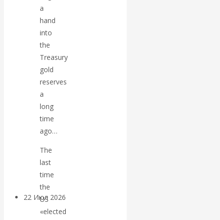
экономист
a
hand
Валентин
into
the
Катасонов
Treasury
gold
считает, что
reserves
кризис в
a
long
банковской
time
ago…
сфере России
The
last
уже начался
time
the
22 Июл 2026
Деньги
US
«elected