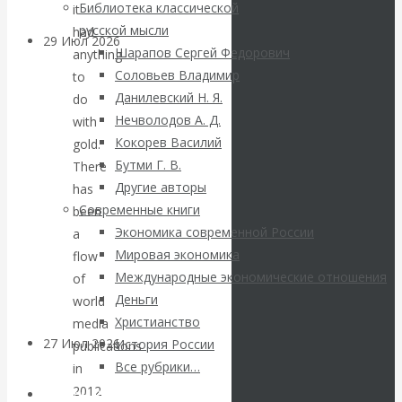
Библиотека классической
it
русской мысли
had
29 Июл 2026
Мировая
Шарапов Сергей Федорович
anything
финансовая олигархия
Соловьев Владимир
to
Данилевский Н. Я.
do
Валентин
Нечволодов А. Д.
with
Кокорев Василий
gold.
Катасонов.
Бутми Г. В.
There
Другие авторы
has
«Мировые
Современные книги
been
Экономика современной России
a
ростовщики»:
Мировая экономика
flow
Международные экономические отношения
of
вчера и сегодня
Деньги
world
Христианство
media
27 Июл 2026
Мировая
История России
publications
валютная система
Все рубрики…
in
2012
Авторы РЭОШ