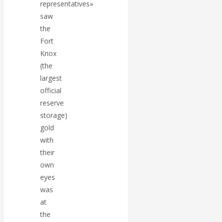
Валентин
representatives»
saw
КАтасонов.
the
Fort
Парадоксы
Knox
(the
денежной
largest
official
системы России.
reserve
storage)
Комментарий к
gold
with
последним
their
own
данным
eyes
was
Центробанка о
at
наличной
the