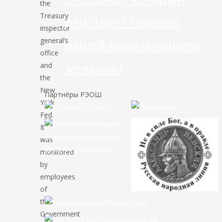
the
Treasury
действует помимо
inspector
general’s
нашей воли и нашего
office
желания!
and
the
New
Партнёры РЭОШ
York
Fed.
It
was
monitored
by
employees
of
the
Government